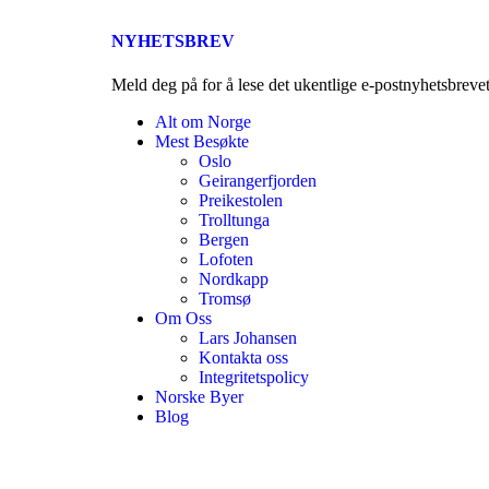
NYHETSBREV
Meld deg på for å lese det ukentlige e-postnyhetsbreve
Alt om Norge
Mest Besøkte
Oslo
Geirangerfjorden
Preikestolen
Trolltunga
Bergen
Lofoten
Nordkapp
Tromsø
Om Oss
Lars Johansen
Kontakta oss
Integritetspolicy
Norske Byer
Blog