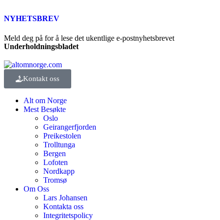
NYHETSBREV
Meld deg på for å lese det ukentlige e-postnyhetsbrevet
Underholdningsbladet
Kontakt oss
Alt om Norge
Mest Besøkte
Oslo
Geirangerfjorden
Preikestolen
Trolltunga
Bergen
Lofoten
Nordkapp
Tromsø
Om Oss
Lars Johansen
Kontakta oss
Integritetspolicy