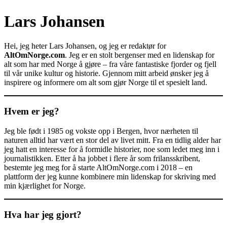
Lars Johansen
Hei, jeg heter Lars Johansen, og jeg er redaktør for
AltOmNorge.com
. Jeg er en stolt bergenser med en lidenskap for
alt som har med Norge å gjøre – fra våre fantastiske fjorder og fjell
til vår unike kultur og historie. Gjennom mitt arbeid ønsker jeg å
inspirere og informere om alt som gjør Norge til et spesielt land.
Hvem er jeg?
Jeg ble født i 1985 og vokste opp i Bergen, hvor nærheten til
naturen alltid har vært en stor del av livet mitt. Fra en tidlig alder har
jeg hatt en interesse for å formidle historier, noe som ledet meg inn i
journalistikken. Etter å ha jobbet i flere år som frilansskribent,
bestemte jeg meg for å starte AltOmNorge.com i 2018 – en
plattform der jeg kunne kombinere min lidenskap for skriving med
min kjærlighet for Norge.
Hva har jeg gjort?