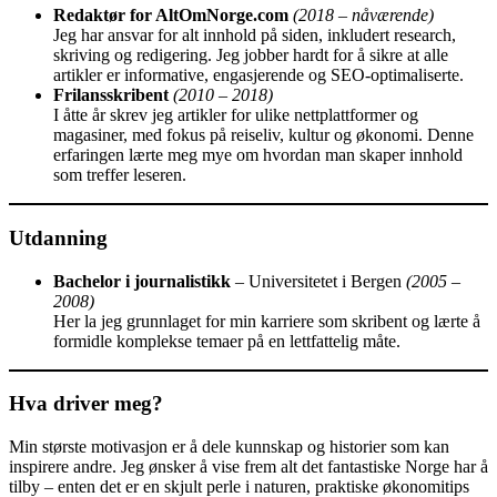
Redaktør for AltOmNorge.com
(2018 – nåværende)
Jeg har ansvar for alt innhold på siden, inkludert research,
skriving og redigering. Jeg jobber hardt for å sikre at alle
artikler er informative, engasjerende og SEO-optimaliserte.
Frilansskribent
(2010 – 2018)
I åtte år skrev jeg artikler for ulike nettplattformer og
magasiner, med fokus på reiseliv, kultur og økonomi. Denne
erfaringen lærte meg mye om hvordan man skaper innhold
som treffer leseren.
Utdanning
Bachelor i journalistikk
– Universitetet i Bergen
(2005 –
2008)
Her la jeg grunnlaget for min karriere som skribent og lærte å
formidle komplekse temaer på en lettfattelig måte.
Hva driver meg?
Min største motivasjon er å dele kunnskap og historier som kan
inspirere andre. Jeg ønsker å vise frem alt det fantastiske Norge har å
tilby – enten det er en skjult perle i naturen, praktiske økonomitips