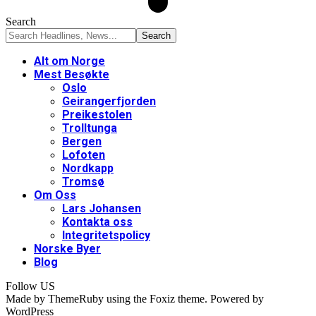
Search
Alt om Norge
Mest Besøkte
Oslo
Geirangerfjorden
Preikestolen
Trolltunga
Bergen
Lofoten
Nordkapp
Tromsø
Om Oss
Lars Johansen
Kontakta oss
Integritetspolicy
Norske Byer
Blog
Follow US
Made by ThemeRuby using the Foxiz theme. Powered by
WordPress