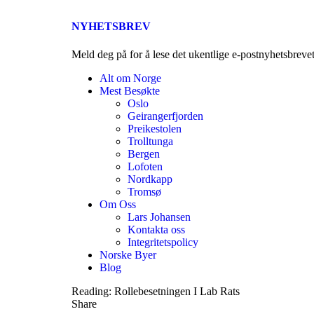
NYHETSBREV
Meld deg på for å lese det ukentlige e-postnyhetsbreve
Alt om Norge
Mest Besøkte
Oslo
Geirangerfjorden
Preikestolen
Trolltunga
Bergen
Lofoten
Nordkapp
Tromsø
Om Oss
Lars Johansen
Kontakta oss
Integritetspolicy
Norske Byer
Blog
Reading:
Rollebesetningen I Lab Rats
Share