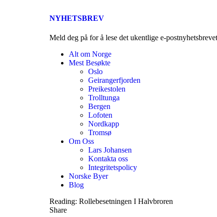
NYHETSBREV
Meld deg på for å lese det ukentlige e-postnyhetsbreve
Alt om Norge
Mest Besøkte
Oslo
Geirangerfjorden
Preikestolen
Trolltunga
Bergen
Lofoten
Nordkapp
Tromsø
Om Oss
Lars Johansen
Kontakta oss
Integritetspolicy
Norske Byer
Blog
Reading:
Rollebesetningen I Halvbroren
Share