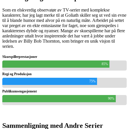
Som en elskverdig observatør av TV-serier med komplekse
karakterer, har jeg lagt merke til at Goliath skiller seg ut ved sin evne
til å blande humor med alvor på en naturlig måte. Arbeidet på settet
var preget av en ekte entusiasme for faget, noe som gjenspeiles i
karakterenes dybde og nyanser. Mange av skuespillerne har på flere
anledninger uttalt hvor inspirerende det har vært å jobbe under
ledelsen av Billy Bob Thornton, som bringer en unik visjon til
serien.
Skuespillerprestasjoner
85%
Regi og Produksjon
75%
Publikumsengasjement
90%
Sammenligning med Andre Serier