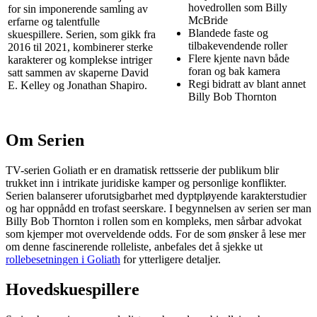
hovedrollen som Billy
for sin imponerende samling av
McBride
erfarne og talentfulle
Blandede faste og
skuespillere. Serien, som gikk fra
tilbakevendende roller
2016 til 2021, kombinerer sterke
Flere kjente navn både
karakterer og komplekse intriger
foran og bak kamera
satt sammen av skaperne David
Regi bidratt av blant annet
E. Kelley og Jonathan Shapiro.
Billy Bob Thornton
Om Serien
TV-serien Goliath er en dramatisk rettsserie der publikum blir
trukket inn i intrikate juridiske kamper og personlige konflikter.
Serien balanserer uforutsigbarhet med dyptpløyende karakterstudier
og har oppnådd en trofast seerskare. I begynnelsen av serien ser man
Billy Bob Thornton i rollen som en kompleks, men sårbar advokat
som kjemper mot overveldende odds. For de som ønsker å lese mer
om denne fascinerende rolleliste, anbefales det å sjekke ut
rollebesetningen i Goliath
for ytterligere detaljer.
Hovedskuespillere