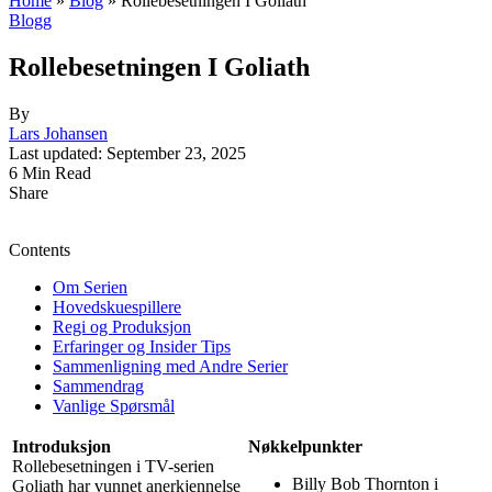
Home
»
Blog
»
Rollebesetningen I Goliath
Blogg
Rollebesetningen I Goliath
By
Lars Johansen
Last updated: September 23, 2025
6 Min Read
Share
Contents
Om Serien
Hovedskuespillere
Regi og Produksjon
Erfaringer og Insider Tips
Sammenligning med Andre Serier
Sammendrag
Vanlige Spørsmål
Introduksjon
Nøkkelpunkter
Rollebesetningen i TV-serien
Billy Bob Thornton i
Goliath har vunnet anerkjennelse