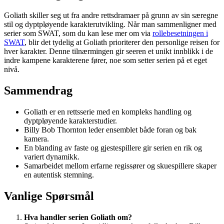
Goliath skiller seg ut fra andre rettsdramaer på grunn av sin særegne
stil og dyptpløyende karakterutvikling. Når man sammenligner med
serier som SWAT, som du kan lese mer om via
rollebesetningen i
SWAT
, blir det tydelig at Goliath prioriterer den personlige reisen for
hver karakter. Denne tilnærmingen gir seeren et unikt innblikk i de
indre kampene karakterene fører, noe som setter serien på et eget
nivå.
Sammendrag
Goliath er en rettsserie med en kompleks handling og
dyptpløyende karakterstudier.
Billy Bob Thornton leder ensemblet både foran og bak
kamera.
En blanding av faste og gjestespillere gir serien en rik og
variert dynamikk.
Samarbeidet mellom erfarne regissører og skuespillere skaper
en autentisk stemning.
Vanlige Spørsmål
Hva handler serien Goliath om?