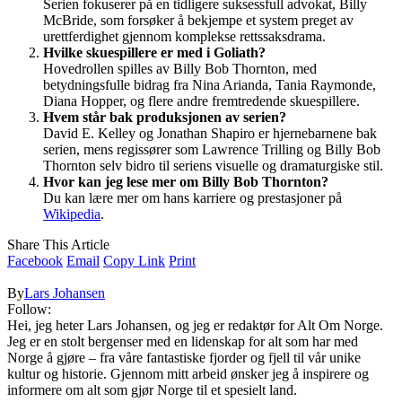
Serien fokuserer på en tidligere suksessfull advokat, Billy
McBride, som forsøker å bekjempe et system preget av
urettferdighet gjennom komplekse rettssaksdrama.
Hvilke skuespillere er med i Goliath?
Hovedrollen spilles av Billy Bob Thornton, med
betydningsfulle bidrag fra Nina Arianda, Tania Raymonde,
Diana Hopper, og flere andre fremtredende skuespillere.
Hvem står bak produksjonen av serien?
David E. Kelley og Jonathan Shapiro er hjernebarnene bak
serien, mens regissører som Lawrence Trilling og Billy Bob
Thornton selv bidro til seriens visuelle og dramaturgiske stil.
Hvor kan jeg lese mer om Billy Bob Thornton?
Du kan lære mer om hans karriere og prestasjoner på
Wikipedia
.
Share This Article
Facebook
Email
Copy Link
Print
By
Lars Johansen
Follow:
Hei, jeg heter Lars Johansen, og jeg er redaktør for Alt Om Norge.
Jeg er en stolt bergenser med en lidenskap for alt som har med
Norge å gjøre – fra våre fantastiske fjorder og fjell til vår unike
kultur og historie. Gjennom mitt arbeid ønsker jeg å inspirere og
informere om alt som gjør Norge til et spesielt land.