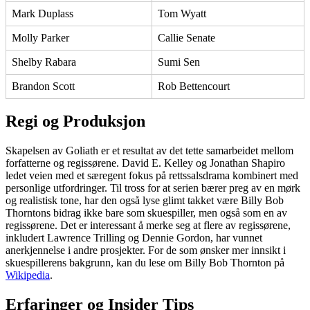
Mark Duplass
Tom Wyatt
Molly Parker
Callie Senate
Shelby Rabara
Sumi Sen
Brandon Scott
Rob Bettencourt
Regi og Produksjon
Skapelsen av Goliath er et resultat av det tette samarbeidet mellom
forfatterne og regissørene. David E. Kelley og Jonathan Shapiro
ledet veien med et særegent fokus på rettssalsdrama kombinert med
personlige utfordringer. Til tross for at serien bærer preg av en mørk
og realistisk tone, har den også lyse glimt takket være Billy Bob
Thorntons bidrag ikke bare som skuespiller, men også som en av
regissørene. Det er interessant å merke seg at flere av regissørene,
inkludert Lawrence Trilling og Dennie Gordon, har vunnet
anerkjennelse i andre prosjekter. For de som ønsker mer innsikt i
skuespillerens bakgrunn, kan du lese om Billy Bob Thornton på
Wikipedia
.
Erfaringer og Insider Tips