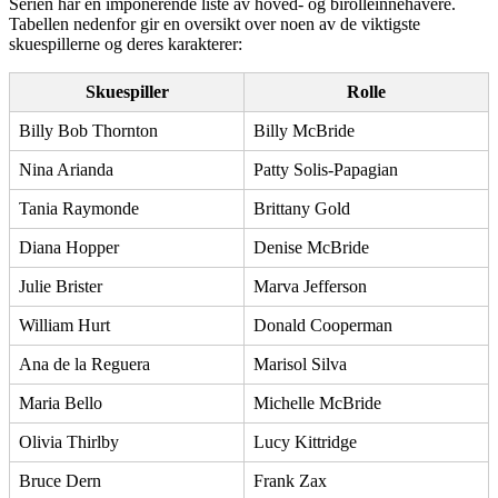
Serien har en imponerende liste av hoved- og birolleinnehavere.
Tabellen nedenfor gir en oversikt over noen av de viktigste
skuespillerne og deres karakterer:
Skuespiller
Rolle
Billy Bob Thornton
Billy McBride
Nina Arianda
Patty Solis-Papagian
Tania Raymonde
Brittany Gold
Diana Hopper
Denise McBride
Julie Brister
Marva Jefferson
William Hurt
Donald Cooperman
Ana de la Reguera
Marisol Silva
Maria Bello
Michelle McBride
Olivia Thirlby
Lucy Kittridge
Bruce Dern
Frank Zax