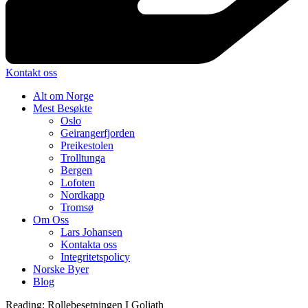
Kontakt oss
Alt om Norge
Mest Besøkte
Oslo
Geirangerfjorden
Preikestolen
Trolltunga
Bergen
Lofoten
Nordkapp
Tromsø
Om Oss
Lars Johansen
Kontakta oss
Integritetspolicy
Norske Byer
Blog
Reading:
Rollebesetningen I Goliath