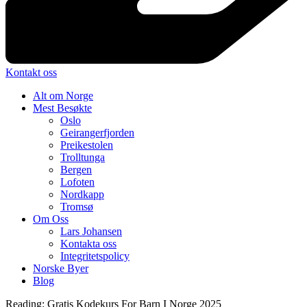
Kontakt oss
Alt om Norge
Mest Besøkte
Oslo
Geirangerfjorden
Preikestolen
Trolltunga
Bergen
Lofoten
Nordkapp
Tromsø
Om Oss
Lars Johansen
Kontakta oss
Integritetspolicy
Norske Byer
Blog
Reading:
Gratis Kodekurs For Barn I Norge 2025