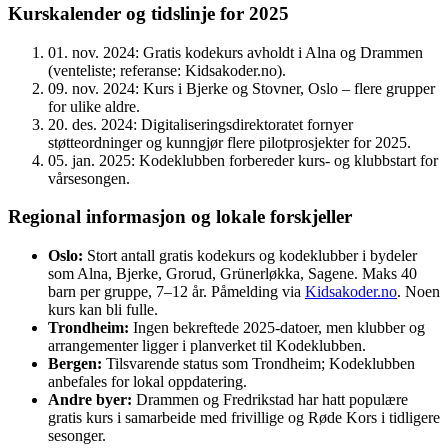
Kurskalender og tidslinje for 2025
01. nov. 2024
: Gratis kodekurs avholdt i Alna og Drammen
(venteliste; referanse: Kidsakoder.no).
09. nov. 2024
: Kurs i Bjerke og Stovner, Oslo – flere grupper
for ulike aldre.
20. des. 2024
: Digitaliseringsdirektoratet fornyer
støtteordninger og kunngjør flere pilotprosjekter for 2025.
05. jan. 2025
: Kodeklubben forbereder kurs- og klubbstart for
vårsesongen.
Regional informasjon og lokale forskjeller
Oslo:
Stort antall gratis kodekurs og kodeklubber i bydeler
som Alna, Bjerke, Grorud, Grünerløkka, Sagene. Maks 40
barn per gruppe, 7–12 år. Påmelding via
Kidsakoder.no
. Noen
kurs kan bli fulle.
Trondheim:
Ingen bekreftede 2025-datoer, men klubber og
arrangementer ligger i planverket til Kodeklubben.
Bergen:
Tilsvarende status som Trondheim; Kodeklubben
anbefales for lokal oppdatering.
Andre byer:
Drammen og Fredrikstad har hatt populære
gratis kurs i samarbeide med frivillige og Røde Kors i tidligere
sesonger.