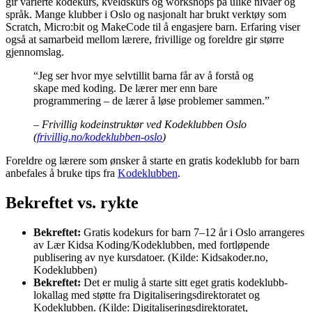
gir varierte kodekurs, kveldskurs og workshops på ulike nivåer og
språk. Mange klubber i Oslo og nasjonalt har brukt verktøy som
Scratch, Micro:bit og MakeCode til å engasjere barn. Erfaring viser
også at samarbeid mellom lærere, frivillige og foreldre gir større
gjennomslag.
“Jeg ser hvor mye selvtillit barna får av å forstå og
skape med koding. De lærer mer enn bare
programmering – de lærer å løse problemer sammen.”
– Frivillig kodeinstruktør ved Kodeklubben Oslo
(
frivillig.no/kodeklubben-oslo
)
Foreldre og lærere som ønsker å starte en gratis kodeklubb for barn
anbefales å bruke tips fra
Kodeklubben
.
Bekreftet vs. rykte
Bekreftet:
Gratis kodekurs for barn 7–12 år i Oslo arrangeres
av Lær Kidsa Koding/Kodeklubben, med fortløpende
publisering av nye kursdatoer. (Kilde: Kidsakoder.no,
Kodeklubben)
Bekreftet:
Det er mulig å starte sitt eget gratis kodeklubb-
lokallag med støtte fra Digitaliseringsdirektoratet og
Kodeklubben. (Kilde: Digitaliseringsdirektoratet,