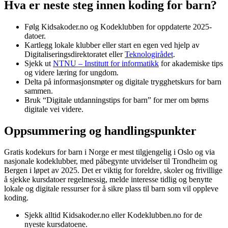
Hva er neste steg innen koding for barn?
Følg Kidsakoder.no og Kodeklubben for oppdaterte 2025-
datoer.
Kartlegg lokale klubber eller start en egen ved hjelp av
Digitaliseringsdirektoratet eller
Teknologirådet
.
Sjekk ut
NTNU – Institutt for informatikk
for akademiske tips
og videre læring for ungdom.
Delta på informasjonsmøter og digitale trygghetskurs for barn
sammen.
Bruk “Digitale utdanningstips for barn” for mer om børns
digitale vei videre.
Oppsummering og handlingspunkter
Gratis kodekurs for barn i Norge er mest tilgjengelig i Oslo og via
nasjonale kodeklubber, med påbegynte utvidelser til Trondheim og
Bergen i løpet av 2025. Det er viktig for foreldre, skoler og frivillige
å sjekke kursdatoer regelmessig, melde interesse tidlig og benytte
lokale og digitale ressurser for å sikre plass til barn som vil oppleve
koding.
Sjekk alltid Kidsakoder.no eller Kodeklubben.no for de
nyeste kursdatoene.