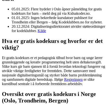
05.01.2025
: Flere bydeler i Oslo åpner påmelding for gratis
kodekurs for barn – meld deg på via Kidsakoder.no.
01.01.2025
: Ingen bekreftede kursdatoer publisert for
Trondheim eller Bergen – følg Kodeklubben.no for nyheter.
20.12.2024
: Digitaliseringsdirektoratet utvider støtteordninger
for kodeklubber.
Kilde
Hva er gratis kodekurs og hvorfor er det
viktig?
Et gratis kodekurs er et pedagogisk tilbud hvor barn og unge lærer
grunnleggende og kreativ programmering helt uten deltakeravgift.
Slike kurs gir barn sjansen til å forstå hvordan teknologi fungerer og
utvikle viktige ferdigheter for fremtiden. Dette samsvarer med
nasjonale digitaliseringsmål og styrker både barns problemløsning
og samfunnets digitale beredskap. Ifølge
Regjeringen
er slike
kurstilbud sentrale i å forberede fremtidens arbeidsliv.
Oversikt over gratis kodekurs i Norge
(Oslo, Trondheim, Bergen)