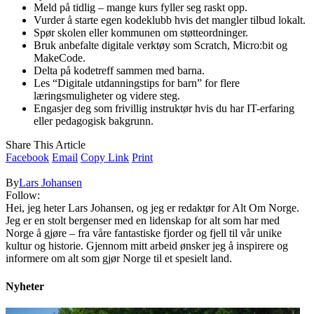
Meld på tidlig – mange kurs fyller seg raskt opp.
Vurder å starte egen kodeklubb hvis det mangler tilbud lokalt.
Spør skolen eller kommunen om støtteordninger.
Bruk anbefalte digitale verktøy som Scratch, Micro:bit og
MakeCode.
Delta på kodetreff sammen med barna.
Les “Digitale utdanningstips for barn” for flere
læringsmuligheter og videre steg.
Engasjer deg som frivillig instruktør hvis du har IT-erfaring
eller pedagogisk bakgrunn.
Share This Article
Facebook
Email
Copy Link
Print
By
Lars Johansen
Follow:
Hei, jeg heter Lars Johansen, og jeg er redaktør for Alt Om Norge.
Jeg er en stolt bergenser med en lidenskap for alt som har med
Norge å gjøre – fra våre fantastiske fjorder og fjell til vår unike
kultur og historie. Gjennom mitt arbeid ønsker jeg å inspirere og
informere om alt som gjør Norge til et spesielt land.
Nyheter