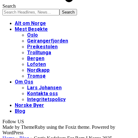
Search
Alt om Norge
Mest Besøkte
Oslo
Geirangerfjorden
Preikestolen
Trolltunga
Bergen
Lofoten
Nordkapp
Tromsø
Om Oss
Lars Johansen
Kontakta oss
Integritetspolicy
Norske Byer
Blog
Follow US
Made by ThemeRuby using the Foxiz theme. Powered by
WordPress