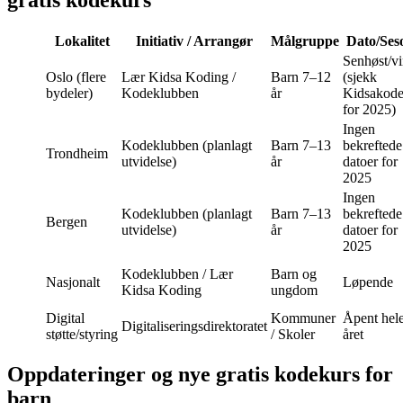
Lokalitet
Initiativ / Arrangør
Målgruppe
Dato/Ses
Senhøst/vi
Oslo (flere
Lær Kidsa Koding /
Barn 7–12
(sjekk
bydeler)
Kodeklubben
år
Kidsakode
for 2025)
Ingen
Kodeklubben (planlagt
Barn 7–13
bekreftede
Trondheim
utvidelse)
år
datoer for
2025
Ingen
Kodeklubben (planlagt
Barn 7–13
bekreftede
Bergen
utvidelse)
år
datoer for
2025
Kodeklubben / Lær
Barn og
Nasjonalt
Løpende
Kidsa Koding
ungdom
Digital
Kommuner
Åpent hel
Digitaliseringsdirektoratet
støtte/styring
/ Skoler
året
Oppdateringer og nye gratis kodekurs for
barn