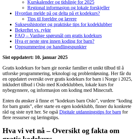
Kurskalender og tidslinje for 2025
Regional informasjon og lokale forskjeller
Hvordan melde på og delta på et kodekurs?
Tips til foreldre og lærere
Suksesshistorier og praktiske tips for kodeklubber
Bekreftet vs. rykte
FAQ – Vanlige spørsmål om gratis kodekurs
Hva er neste steg innen koding for barn?
Oppsummering og handlingspunkter
Sist oppdatert:
10. januar 2025
Gratis kodekurs for barn gir norske familier et unikt tilbud til å
utforske programmering, teknologi og problemløsning. Her får du
en oppdatert oversikt over gratis kodekurs for barn i Norge i 2025,
inkludert tilbud i Oslo med Kodeklubben, lokale kurs for
nybegynnere, og informasjon om koding med Minecraft.
Enten du ønsker å finne et “kodekurs barn Oslo”, vurdere “koding
for barn gratis”, eller starte en egen kodeklubb, finner du konkrete
råd og siste nytt her. Se også
Digitale utdanningstips for barn
for
flere ressurser og læringstips.
Hva vi vet nå – Oversikt og fakta om
gratis kodekurs