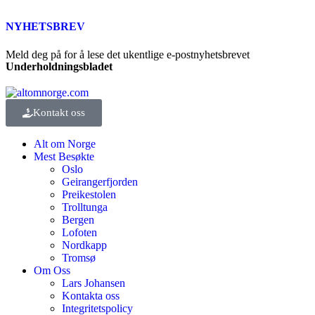
NYHETSBREV
Meld deg på for å lese det ukentlige e-postnyhetsbrevet
Underholdningsbladet
Kontakt oss
Alt om Norge
Mest Besøkte
Oslo
Geirangerfjorden
Preikestolen
Trolltunga
Bergen
Lofoten
Nordkapp
Tromsø
Om Oss
Lars Johansen
Kontakta oss
Integritetspolicy