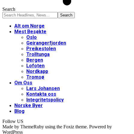
Search
Alt om Norge
Mest Besøkte
Oslo
Geirangerfjorden
Preikestolen
Trolltunga
Bergen
Lofoten
Nordkapp
Tromsø
Om Oss
Lars Johansen
Kontakta oss
Integritetspolicy
Norske Byer
Blog
Follow US
Made by ThemeRuby using the Foxiz theme. Powered by
WordPress