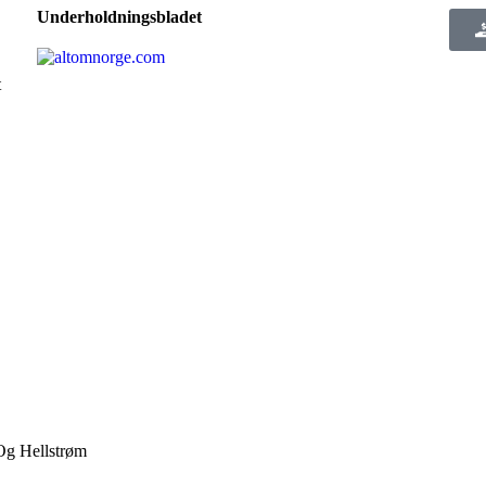
Underholdningsbladet
t
Og Hellstrøm