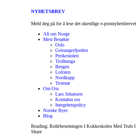
NYHETSBREV
Meld deg på for å lese det ukentlige e-postnyhetsbreve
Alt om Norge
Mest Besøkte
Oslo
Geirangerfjorden
Preikestolen
Trolltunga
Bergen
Lofoten
Nordkapp
Tromsø
Om Oss
Lars Johansen
Kontakta oss
Integritetspolicy
Norske Byer
Blog
Reading:
Rollebesetningen I Kokkeskolen Med Truls 
Share