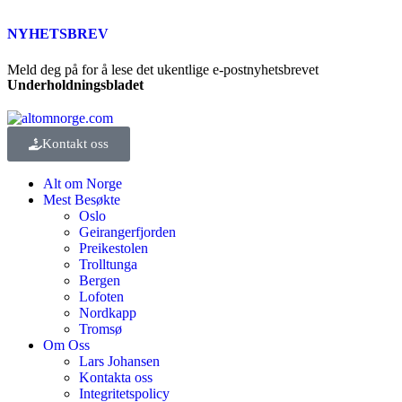
NYHETSBREV
Meld deg på for å lese det ukentlige e-postnyhetsbrevet
Underholdningsbladet
Kontakt oss
Alt om Norge
Mest Besøkte
Oslo
Geirangerfjorden
Preikestolen
Trolltunga
Bergen
Lofoten
Nordkapp
Tromsø
Om Oss
Lars Johansen
Kontakta oss
Integritetspolicy