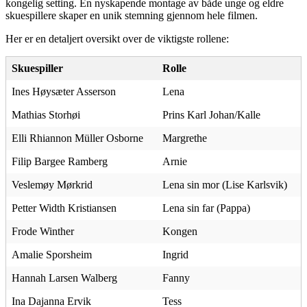
kongelig setting. En nyskapende montage av både unge og eldre
skuespillere skaper en unik stemning gjennom hele filmen.
Her er en detaljert oversikt over de viktigste rollene:
Skuespiller
Rolle
Ines Høysæter Asserson
Lena
Mathias Storhøi
Prins Karl Johan/Kalle
Elli Rhiannon Müller Osborne
Margrethe
Filip Bargee Ramberg
Arnie
Veslemøy Mørkrid
Lena sin mor (Lise Karlsvik)
Petter Width Kristiansen
Lena sin far (Pappa)
Frode Winther
Kongen
Amalie Sporsheim
Ingrid
Hannah Larsen Walberg
Fanny
Ina Dajanna Ervik
Tess