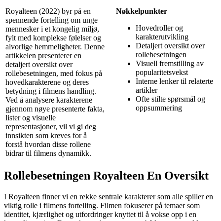
Royalteen (2022) byr på en
Nøkkelpunkter
spennende fortelling om unge
Hovedroller og
mennesker i et kongelig miljø,
karakterutvikling
fylt med komplekse følelser og
Detaljert oversikt over
alvorlige hemmeligheter. Denne
rollebesetningen
artikkelen presenterer en
Visuell fremstilling av
detaljert oversikt over
popularitetsvekst
rollebesetningen, med fokus på
Interne lenker til relaterte
hovedkarakterene og deres
artikler
betydning i filmens handling.
Ofte stilte spørsmål og
Ved å analysere karakterene
oppsummering
gjennom nøye presenterte fakta,
lister og visuelle
representasjoner, vil vi gi deg
innsikten som kreves for å
forstå hvordan disse rollene
bidrar til filmens dynamikk.
Rollebesetningen Royalteen En Oversikt
I Royalteen finner vi en rekke sentrale karakterer som alle spiller en
viktig rolle i filmens fortelling. Filmen fokuserer på temaer som
identitet, kjærlighet og utfordringer knyttet til å vokse opp i en