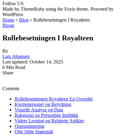
Follow US
Made by ThemeRuby using the Foxiz theme. Powered by
WordPress
Home
»
Blog
»
Rollebesetningen I Royalteen
Blogg
Rollebesetningen I Royalteen
By
Lars Johansen
Last updated: October 14, 2025
6 Min Read
Share
Contents
Rollebesetningen Royalteen En Oversikt
Kjernepersoner og Betydning
Visuelle Analyse og Data
Bakgrunn og Personlige Innblikk
Videre Lesning og Relaterte Artikler
Oppsummering
Ofte Stilte Spørsmål