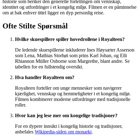
historie som beriker den generelle fortellingen om vennskap,
identitet og utfordringer i et kongelig miljø. Filmen er en påminnelse
om at bak enhver tittel ligger en dyp personlig reise.
Ofte Stilte Spørsmål
Hvilke skuespillere spiller hovedrollene i Royalteen?
De ledende skuespillerne inkluderer Ines Høysæter Asserson
som Lena, Mathias Storhøi som prins Karl Johan, og Elli
Rhiannon Müller Osborne som Margrethe, blant andre. Se
tabellen for en fullstendig oversikt.
Hva handler Royalteen om?
Royalteen forteller om unge mennesker som navigerer
kjærlighet, vennskap og hemmeligheter i et kongelig miljø.
Filmen kombinerer moderne utfordringer med tradisjonelle
roller.
Hvor kan jeg lese mer om kongelige tradisjoner?
For en dypere innsikt i kongelig historie og tradisjoner,
anbefales
Wikipedia-siden om monarki
.