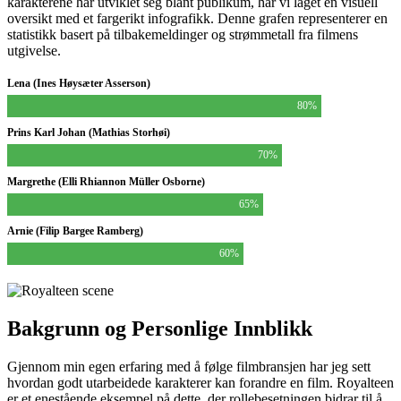
karakterene har utviklet seg blant publikum, har vi laget en visuell
oversikt med et fargerikt infografikk. Denne grafen representerer en
statistikk basert på tilbakemeldinger og strømmetall fra filmens
utgivelse.
Lena (Ines Høysæter Asserson)
80%
Prins Karl Johan (Mathias Storhøi)
70%
Margrethe (Elli Rhiannon Müller Osborne)
65%
Arnie (Filip Bargee Ramberg)
60%
Bakgrunn og Personlige Innblikk
Gjennom min egen erfaring med å følge filmbransjen har jeg sett
hvordan godt utarbeidede karakterer kan forandre en film. Royalteen
er et enestående eksempel på dette, der rollebesetningen bidrar til å