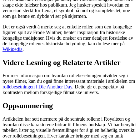
skape ekte følelser hos publikum. Jeg husker spesielt hvordan en
venn stod sterkt for Lena, et symbol på mot og kompleksitet, noe
som ga henne en dybde vi ser på skjermen.
Det er også verdt å merke seg at enkelte roller, som den kongelige
figuren spilt av Frode Winther, henter inspirasjon fra historiske
kongelige tradisjoner. Hvis du ønsker en mer detaljert forståelse av
de kongelige rollenes historiske betydning, kan du lese mer på
Wikipedia
.
Videre Lesning og Relaterte Artikler
For mer informasjon om hvordan rollebesetningen utvikler seg i
nyere filmer, kan du også finne interessant materiale i artikkelen om
rollebesetningen i Die Another Day
. Dette gir et perspektiv på
kontrasten mellom forskjellige filmatiske univers.
Oppsummering
Artikkelen har sett nærmere på de sentrale rollene i Royalteen og
hvordan disse karakterene bidrar til filmens budskap. Vi har benyttet
tabeller, lister og visuelle fremstillinger for å gi en helhetlig oversikt
over rollebesetningen. Hver karakter bringer med seg en unik