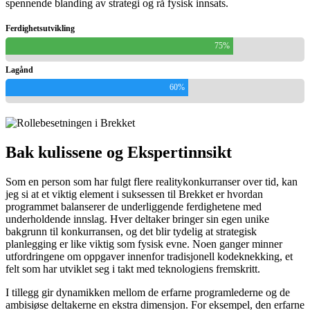
spennende blanding av strategi og rå fysisk innsats.
Ferdighetsutvikling
75%
Lagånd
60%
Bak kulissene og Ekspertinnsikt
Som en person som har fulgt flere realitykonkurranser over tid, kan
jeg si at et viktig element i suksessen til Brekket er hvordan
programmet balanserer de underliggende ferdighetene med
underholdende innslag. Hver deltaker bringer sin egen unike
bakgrunn til konkurransen, og det blir tydelig at strategisk
planlegging er like viktig som fysisk evne. Noen ganger minner
utfordringene om oppgaver innenfor tradisjonell kodeknekking, et
felt som har utviklet seg i takt med teknologiens fremskritt.
I tillegg gir dynamikken mellom de erfarne programlederne og de
ambisiøse deltakerne en ekstra dimensjon. For eksempel, den erfarne