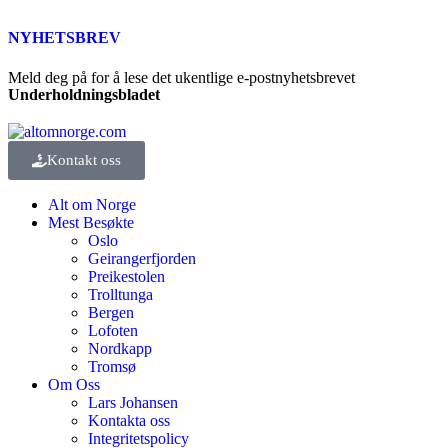
NYHETSBREV
Meld deg på for å lese det ukentlige e-postnyhetsbrevet
Underholdningsbladet
Kontakt oss
Alt om Norge
Mest Besøkte
Oslo
Geirangerfjorden
Preikestolen
Trolltunga
Bergen
Lofoten
Nordkapp
Tromsø
Om Oss
Lars Johansen
Kontakta oss
Integritetspolicy