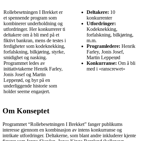
Rollebesetningen I Brekket er
Deltakere:
10
et spennende program som
konkurrenter
kombinerer underholdning og
Utfordringer:
utfordringer. Her konkurrerer ti
Kodeknekking,
deltakere om å bli med på et
forfalskning, bilkjøring,
fiktivt bankran, mens de testes i
m.m.
ferdigheter som kodeknekking,
Programledere:
Henrik
forfalskning, bilkjøring, styrke,
Farley, Jonis Josef,
smidighet og nasking.
Martin Lepperød
Programmet ledes av
Konkurranse:
Om å bli
initiativtakerne Henrik Farley,
med i «ranscrewet»
Jonis Josef og Martin
Lepperød, og byr på en
underliggende historie som
holder seerne engasjert.
Om Konseptet
Programmet “Rollebesetningen I Brekket” fanger publikums
interesse gjennom en kombinasjon av intens konkurranse og
intrikate utfordringer. Deltakerne, som blant andre inkluderer kjente