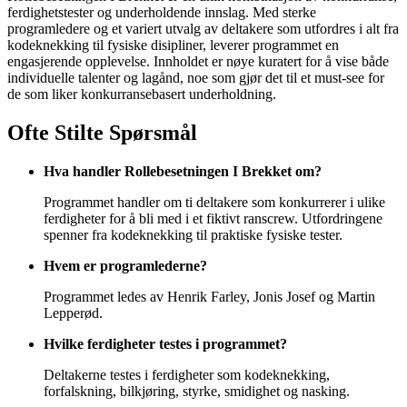
ferdighetstester og underholdende innslag. Med sterke
programledere og et variert utvalg av deltakere som utfordres i alt fra
kodeknekking til fysiske disipliner, leverer programmet en
engasjerende opplevelse. Innholdet er nøye kuratert for å vise både
individuelle talenter og lagånd, noe som gjør det til et must-see for
de som liker konkurransebasert underholdning.
Ofte Stilte Spørsmål
Hva handler Rollebesetningen I Brekket om?
Programmet handler om ti deltakere som konkurrerer i ulike
ferdigheter for å bli med i et fiktivt ranscrew. Utfordringene
spenner fra kodeknekking til praktiske fysiske tester.
Hvem er programlederne?
Programmet ledes av Henrik Farley, Jonis Josef og Martin
Lepperød.
Hvilke ferdigheter testes i programmet?
Deltakerne testes i ferdigheter som kodeknekking,
forfalskning, bilkjøring, styrke, smidighet og nasking.