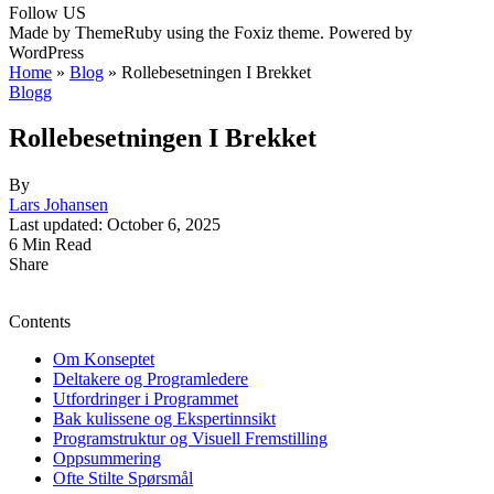
Follow US
Made by ThemeRuby using the Foxiz theme. Powered by
WordPress
Home
»
Blog
»
Rollebesetningen I Brekket
Blogg
Rollebesetningen I Brekket
By
Lars Johansen
Last updated: October 6, 2025
6 Min Read
Share
Contents
Om Konseptet
Deltakere og Programledere
Utfordringer i Programmet
Bak kulissene og Ekspertinnsikt
Programstruktur og Visuell Fremstilling
Oppsummering
Ofte Stilte Spørsmål