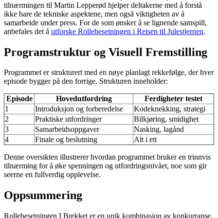
tilnærmingen til Martin Lepperød hjelper deltakerne med å forstå
ikke bare de tekniske aspektene, men også viktigheten av å
samarbeide under press. For de som ønsker å se lignende samspill,
anbefales det å
utforske Rollebesetningen i Reisen til Julestjernen
.
Programstruktur og Visuell Fremstilling
Programmet er strukturert med en nøye planlagt rekkefølge, der hver
episode bygger på den forrige. Strukturen inneholder:
Episode
Hovedutfordring
Ferdigheter testet
1
Introduksjon og forberedelse
Kodeknekking, strategi
2
Praktiske utfordringer
Bilkjøring, smidighet
3
Samarbeidsoppgaver
Nasking, lagånd
4
Finale og beslutning
Alt i ett
Denne oversikten illustrerer hvordan programmet bruker en trinnvis
tilnærming for å øke spenningen og utfordringsnivået, noe som gir
seerne en fullverdig opplevelse.
Oppsummering
Rollebesetningen I Brekket er en unik kombinasjon av konkurranse,