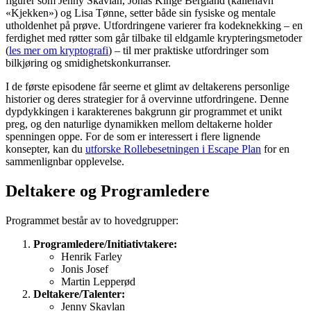
figurer som Jenny Skavlan, Jonas Kinge Bergland (kallenavn
«Kjekken») og Lisa Tønne, setter både sin fysiske og mentale
utholdenhet på prøve. Utfordringene varierer fra kodeknekking – en
ferdighet med røtter som går tilbake til eldgamle krypteringsmetoder
(
les mer om kryptografi
) – til mer praktiske utfordringer som
bilkjøring og smidighetskonkurranser.
I de første episodene får seerne et glimt av deltakerens personlige
historier og deres strategier for å overvinne utfordringene. Denne
dypdykkingen i karakterenes bakgrunn gir programmet et unikt
preg, og den naturlige dynamikken mellom deltakerne holder
spenningen oppe. For de som er interessert i flere lignende
konsepter, kan du
utforske Rollebesetningen i Escape Plan
for en
sammenlignbar opplevelse.
Deltakere og Programledere
Programmet består av to hovedgrupper:
Programledere/Initiativtakere:
Henrik Farley
Jonis Josef
Martin Lepperød
Deltakere/Talenter:
Jenny Skavlan