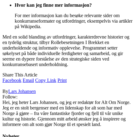
Hvor kan jeg finne mer informasjon?
For mer informasjon kan du besøke relevante sider om
konkurranseformater og utfordringer, eksempelvis via artikler
på Wikipedia.
Med en solid blanding av utfordringer, karakterdrevne historier og
en tydelig struktur, tilbyr Rollebesetningen I Brekket en
underholdende og informativ opplevelse. Programmet setter
søkelyset på både individuelle ferdigheter og samarbeid, og gir
seerne en dypere forståelse av den strategiske siden ved
konkurransebasert underholdning.
Share This Article
Facebook
Email
Copy Link
Print
By
Lars Johansen
Follow:
Hei, jeg heter Lars Johansen, og jeg er redaktør for Alt Om Norge.
Jeg er en stolt bergenser med en lidenskap for alt som har med
Norge å gjøre – fra våre fantastiske fjorder og fjell til vår unike
kultur og historie. Gjennom mitt arbeid ønsker jeg å inspirere og
informere om alt som gjør Norge til et spesielt land.
Nyheter