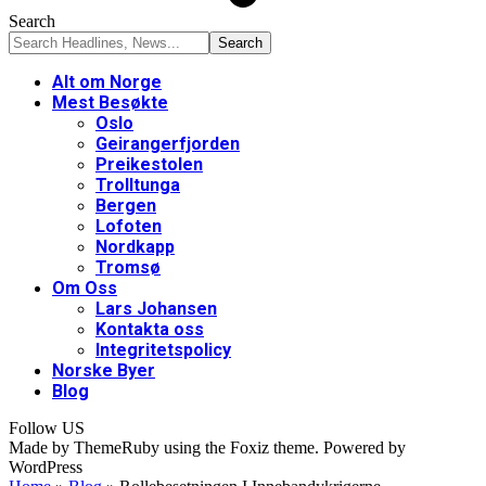
Search
Alt om Norge
Mest Besøkte
Oslo
Geirangerfjorden
Preikestolen
Trolltunga
Bergen
Lofoten
Nordkapp
Tromsø
Om Oss
Lars Johansen
Kontakta oss
Integritetspolicy
Norske Byer
Blog
Follow US
Made by ThemeRuby using the Foxiz theme. Powered by
WordPress