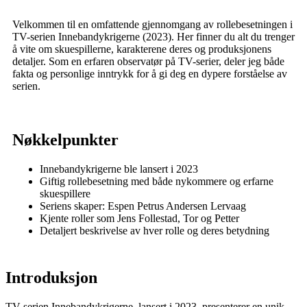
Velkommen til en omfattende gjennomgang av rollebesetningen i
TV-serien Innebandykrigerne (2023). Her finner du alt du trenger
å vite om skuespillerne, karakterene deres og produksjonens
detaljer. Som en erfaren observatør på TV-serier, deler jeg både
fakta og personlige inntrykk for å gi deg en dypere forståelse av
serien.
Nøkkelpunkter
Innebandykrigerne ble lansert i 2023
Giftig rollebesetning med både nykommere og erfarne
skuespillere
Seriens skaper: Espen Petrus Andersen Lervaag
Kjente roller som Jens Follestad, Tor og Petter
Detaljert beskrivelse av hver rolle og deres betydning
Introduksjon
TV-serien Innebandykrigerne, lansert i 2023, presenterer en unik