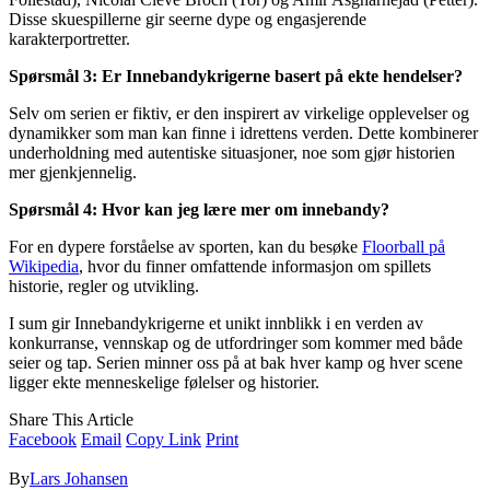
Disse skuespillerne gir seerne dype og engasjerende
karakterportretter.
Spørsmål 3: Er Innebandykrigerne basert på ekte hendelser?
Selv om serien er fiktiv, er den inspirert av virkelige opplevelser og
dynamikker som man kan finne i idrettens verden. Dette kombinerer
underholdning med autentiske situasjoner, noe som gjør historien
mer gjenkjennelig.
Spørsmål 4: Hvor kan jeg lære mer om innebandy?
For en dypere forståelse av sporten, kan du besøke
Floorball på
Wikipedia
, hvor du finner omfattende informasjon om spillets
historie, regler og utvikling.
I sum gir Innebandykrigerne et unikt innblikk i en verden av
konkurranse, vennskap og de utfordringer som kommer med både
seier og tap. Serien minner oss på at bak hver kamp og hver scene
ligger ekte menneskelige følelser og historier.
Share This Article
Facebook
Email
Copy Link
Print
By
Lars Johansen