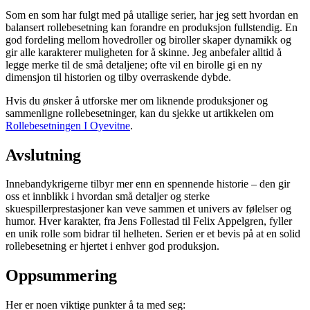
Som en som har fulgt med på utallige serier, har jeg sett hvordan en
balansert rollebesetning kan forandre en produksjon fullstendig. En
god fordeling mellom hovedroller og biroller skaper dynamikk og
gir alle karakterer muligheten for å skinne. Jeg anbefaler alltid å
legge merke til de små detaljene; ofte vil en birolle gi en ny
dimensjon til historien og tilby overraskende dybde.
Hvis du ønsker å utforske mer om liknende produksjoner og
sammenligne rollebesetninger, kan du sjekke ut artikkelen om
Rollebesetningen I Oyevitne
.
Avslutning
Innebandykrigerne tilbyr mer enn en spennende historie – den gir
oss et innblikk i hvordan små detaljer og sterke
skuespillerprestasjoner kan veve sammen et univers av følelser og
humor. Hver karakter, fra Jens Follestad til Felix Appelgren, fyller
en unik rolle som bidrar til helheten. Serien er et bevis på at en solid
rollebesetning er hjertet i enhver god produksjon.
Oppsummering
Her er noen viktige punkter å ta med seg: