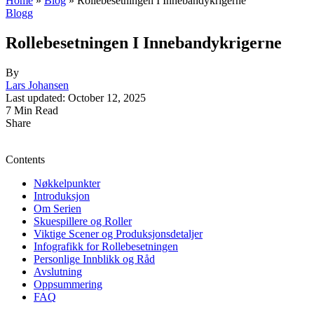
Home
»
Blog
»
Rollebesetningen I Innebandykrigerne
Blogg
Rollebesetningen I Innebandykrigerne
By
Lars Johansen
Last updated: October 12, 2025
7 Min Read
Share
Contents
Nøkkelpunkter
Introduksjon
Om Serien
Skuespillere og Roller
Viktige Scener og Produksjonsdetaljer
Infografikk for Rollebesetningen
Personlige Innblikk og Råd
Avslutning
Oppsummering
FAQ