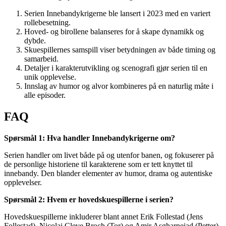
Serien Innebandykrigerne ble lansert i 2023 med en variert
rollebesetning.
Hoved- og birollene balanseres for å skape dynamikk og
dybde.
Skuespillernes samspill viser betydningen av både timing og
samarbeid.
Detaljer i karakterutvikling og scenografi gjør serien til en
unik opplevelse.
Innslag av humor og alvor kombineres på en naturlig måte i
alle episoder.
FAQ
Spørsmål 1: Hva handler Innebandykrigerne om?
Serien handler om livet både på og utenfor banen, og fokuserer på
de personlige historiene til karakterene som er tett knyttet til
innebandy. Den blander elementer av humor, drama og autentiske
opplevelser.
Spørsmål 2: Hvem er hovedskuespillerne i serien?
Hovedskuespillerne inkluderer blant annet Erik Follestad (Jens
Follestad), Nicolai Cleve Broch (Tor) og Amir Asgharnejad (Petter).