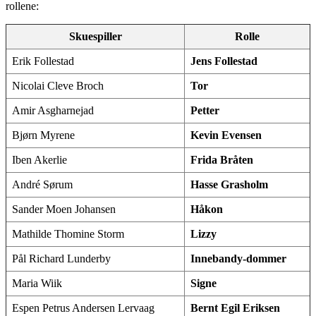
rollene:
Skuespiller
Rolle
Erik Follestad
Jens Follestad
Nicolai Cleve Broch
Tor
Amir Asgharnejad
Petter
Bjørn Myrene
Kevin Evensen
Iben Akerlie
Frida Bråten
André Sørum
Hasse Grasholm
Sander Moen Johansen
Håkon
Mathilde Thomine Storm
Lizzy
Pål Richard Lunderby
Innebandy-dommer
Maria Wiik
Signe
Espen Petrus Andersen Lervaag
Bernt Egil Eriksen