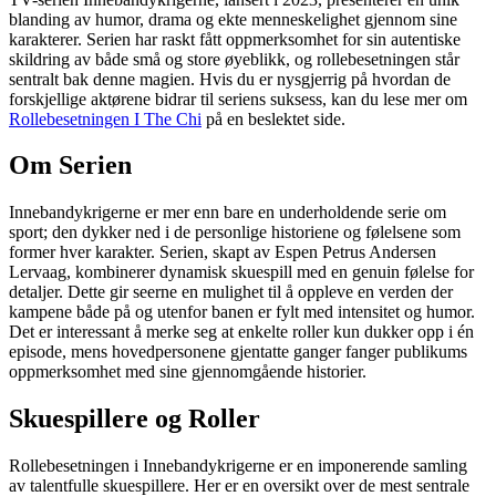
blanding av humor, drama og ekte menneskelighet gjennom sine
karakterer. Serien har raskt fått oppmerksomhet for sin autentiske
skildring av både små og store øyeblikk, og rollebesetningen står
sentralt bak denne magien. Hvis du er nysgjerrig på hvordan de
forskjellige aktørene bidrar til seriens suksess, kan du lese mer om
Rollebesetningen I The Chi
på en beslektet side.
Om Serien
Innebandykrigerne er mer enn bare en underholdende serie om
sport; den dykker ned i de personlige historiene og følelsene som
former hver karakter. Serien, skapt av Espen Petrus Andersen
Lervaag, kombinerer dynamisk skuespill med en genuin følelse for
detaljer. Dette gir seerne en mulighet til å oppleve en verden der
kampene både på og utenfor banen er fylt med intensitet og humor.
Det er interessant å merke seg at enkelte roller kun dukker opp i én
episode, mens hovedpersonene gjentatte ganger fanger publikums
oppmerksomhet med sine gjennomgående historier.
Skuespillere og Roller
Rollebesetningen i Innebandykrigerne er en imponerende samling
av talentfulle skuespillere. Her er en oversikt over de mest sentrale