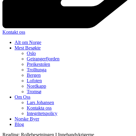
Kontakt oss
Alt om Norge
Mest Besøkte
Oslo
Geirangerfjorden
Preikestolen
Trolltunga
Bergen
Lofoten
Nordkapp
Tromsø
Om Oss
Lars Johansen
Kontakta oss
Integritetspolicy
Norske Byer
Blog
Reading:
Rollebesetningen I Innebandykrigerne