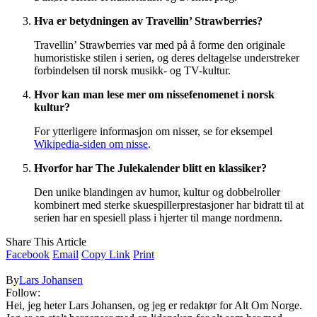
Hva er betydningen av Travellin’ Strawberries?
Travellin’ Strawberries var med på å forme den originale
humoristiske stilen i serien, og deres deltagelse understreker
forbindelsen til norsk musikk- og TV-kultur.
Hvor kan man lese mer om nissefenomenet i norsk
kultur?
For ytterligere informasjon om nisser, se for eksempel
Wikipedia-siden om nisse
.
Hvorfor har The Julekalender blitt en klassiker?
Den unike blandingen av humor, kultur og dobbelroller
kombinert med sterke skuespillerprestasjoner har bidratt til at
serien har en spesiell plass i hjerter til mange nordmenn.
Share This Article
Facebook
Email
Copy Link
Print
By
Lars Johansen
Follow:
Hei, jeg heter Lars Johansen, og jeg er redaktør for Alt Om Norge.