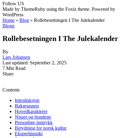
Follow US
Made by ThemeRuby using the Foxiz theme. Powered by
WordPress
Home
»
Blog
»
Rollebesetningen I The Julekalender
Blogg
Rollebesetningen I The Julekalender
By
Lars Johansen
Last updated: September 2, 2025
7 Min Read
Share
Contents
Introduksjon
Bakgrunnen
Hovedkarakterer
Nisser og bondene
Personlige inntrykk
Betydning for norsk kultur
Ekspertinnsikt