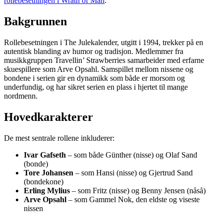
rollebesetningen i Wrath of Man
.
Bakgrunnen
Rollebesetningen i The Julekalender, utgitt i 1994, trekker på en
autentisk blanding av humor og tradisjon. Medlemmer fra
musikkgruppen Travellin’ Strawberries samarbeider med erfarne
skuespillere som Arve Opsahl. Samspillet mellom nissene og
bondene i serien gir en dynamikk som både er morsom og
underfundig, og har sikret serien en plass i hjertet til mange
nordmenn.
Hovedkarakterer
De mest sentrale rollene inkluderer:
Ivar Gafseth
– som både Günther (nisse) og Olaf Sand
(bonde)
Tore Johansen
– som Hansi (nisse) og Gjertrud Sand
(bondekone)
Erling Mylius
– som Fritz (nisse) og Benny Jensen (nåså)
Arve Opsahl
– som Gammel Nok, den eldste og viseste
nissen