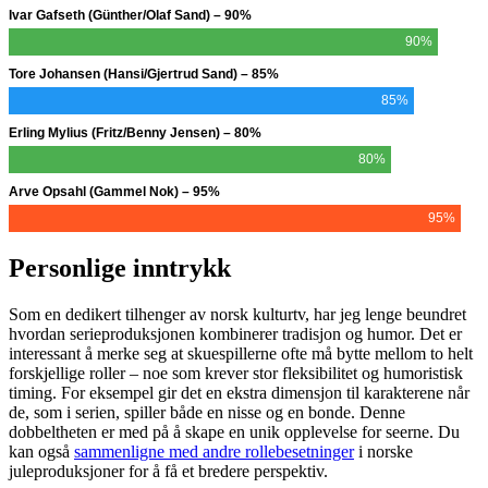
Ivar Gafseth (Günther/Olaf Sand) – 90%
90%
Tore Johansen (Hansi/Gjertrud Sand) – 85%
85%
Erling Mylius (Fritz/Benny Jensen) – 80%
80%
Arve Opsahl (Gammel Nok) – 95%
95%
Personlige inntrykk
Som en dedikert tilhenger av norsk kulturtv, har jeg lenge beundret
hvordan serieproduksjonen kombinerer tradisjon og humor. Det er
interessant å merke seg at skuespillerne ofte må bytte mellom to helt
forskjellige roller – noe som krever stor fleksibilitet og humoristisk
timing. For eksempel gir det en ekstra dimensjon til karakterene når
de, som i serien, spiller både en nisse og en bonde. Denne
dobbeltheten er med på å skape en unik opplevelse for seerne. Du
kan også
sammenligne med andre rollebesetninger
i norske
juleproduksjoner for å få et bredere perspektiv.