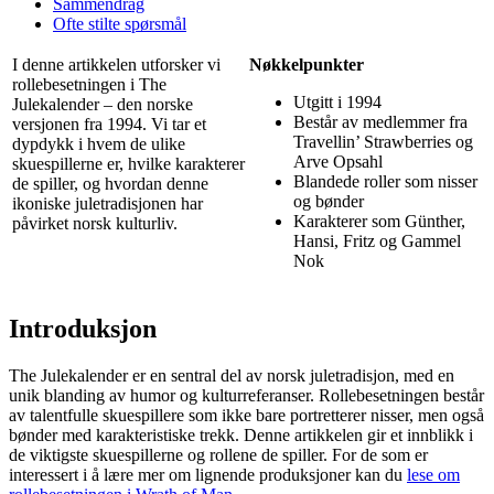
Sammendrag
Ofte stilte spørsmål
I denne artikkelen utforsker vi
Nøkkelpunkter
rollebesetningen i The
Utgitt i 1994
Julekalender – den norske
Består av medlemmer fra
versjonen fra 1994. Vi tar et
Travellin’ Strawberries og
dypdykk i hvem de ulike
Arve Opsahl
skuespillerne er, hvilke karakterer
Blandede roller som nisser
de spiller, og hvordan denne
og bønder
ikoniske juletradisjonen har
Karakterer som Günther,
påvirket norsk kulturliv.
Hansi, Fritz og Gammel
Nok
Introduksjon
The Julekalender er en sentral del av norsk juletradisjon, med en
unik blanding av humor og kulturreferanser. Rollebesetningen består
av talentfulle skuespillere som ikke bare portretterer nisser, men også
bønder med karakteristiske trekk. Denne artikkelen gir et innblikk i
de viktigste skuespillerne og rollene de spiller. For de som er
interessert i å lære mer om lignende produksjoner kan du
lese om