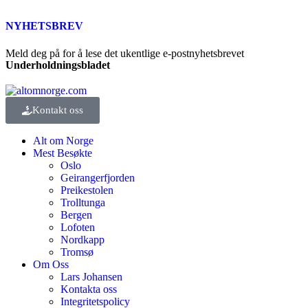
NYHETSBREV
Meld deg på for å lese det ukentlige e-postnyhetsbrevet
Underholdningsbladet
Kontakt oss
Alt om Norge
Mest Besøkte
Oslo
Geirangerfjorden
Preikestolen
Trolltunga
Bergen
Lofoten
Nordkapp
Tromsø
Om Oss
Lars Johansen
Kontakta oss
Integritetspolicy