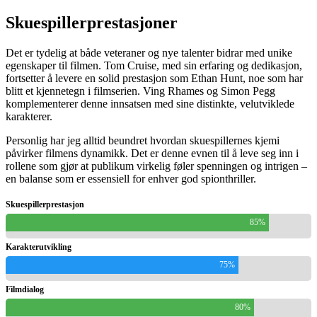
Skuespillerprestasjoner
Det er tydelig at både veteraner og nye talenter bidrar med unike
egenskaper til filmen. Tom Cruise, med sin erfaring og dedikasjon,
fortsetter å levere en solid prestasjon som Ethan Hunt, noe som har
blitt et kjennetegn i filmserien. Ving Rhames og Simon Pegg
komplementerer denne innsatsen med sine distinkte, velutviklede
karakterer.
Personlig har jeg alltid beundret hvordan skuespillernes kjemi
påvirker filmens dynamikk. Det er denne evnen til å leve seg inn i
rollene som gjør at publikum virkelig føler spenningen og intrigen –
en balanse som er essensiell for enhver god spionthriller.
Skuespillerprestasjon
85%
Karakterutvikling
75%
Filmdialog
80%