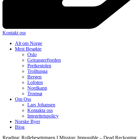
Kontakt oss
Alt om Norge
Mest Besøkte
Oslo
Geirangerfjorden
Preikestolen
Trolltunga
Bergen
Lofoten
Nordkapp
Tromsø
Om Oss
Lars Johansen
Kontakta oss
Integritetspolicy
Norske Byer
Blog
Reading:
Rollebesetningen I Mission: Impossible – Dead Reckoning