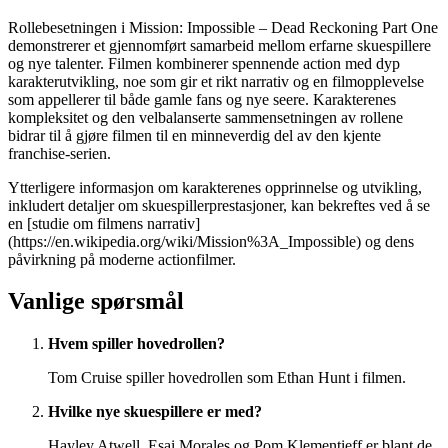
Rollebesetningen i Mission: Impossible – Dead Reckoning Part One
demonstrerer et gjennomført samarbeid mellom erfarne skuespillere
og nye talenter. Filmen kombinerer spennende action med dyp
karakterutvikling, noe som gir et rikt narrativ og en filmopplevelse
som appellerer til både gamle fans og nye seere. Karakterenes
kompleksitet og den velbalanserte sammensetningen av rollene
bidrar til å gjøre filmen til en minneverdig del av den kjente
franchise-serien.
Ytterligere informasjon om karakterenes opprinnelse og utvikling,
inkludert detaljer om skuespillerprestasjoner, kan bekreftes ved å se
en [studie om filmens narrativ]
(https://en.wikipedia.org/wiki/Mission%3A_Impossible) og dens
påvirkning på moderne actionfilmer.
Vanlige spørsmål
Hvem spiller hovedrollen?
Tom Cruise spiller hovedrollen som Ethan Hunt i filmen.
Hvilke nye skuespillere er med?
Hayley Atwell, Esai Morales og Pom Klementieff er blant de