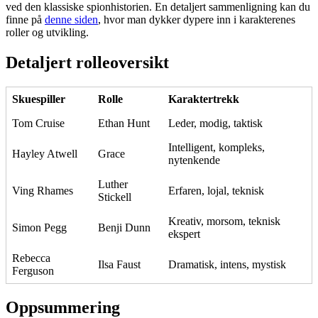
ved den klassiske spionhistorien. En detaljert sammenligning kan du
finne på
denne siden
, hvor man dykker dypere inn i karakterenes
roller og utvikling.
Detaljert rolleoversikt
Skuespiller
Rolle
Karaktertrekk
Tom Cruise
Ethan Hunt
Leder, modig, taktisk
Intelligent, kompleks,
Hayley Atwell
Grace
nytenkende
Luther
Ving Rhames
Erfaren, lojal, teknisk
Stickell
Kreativ, morsom, teknisk
Simon Pegg
Benji Dunn
ekspert
Rebecca
Ilsa Faust
Dramatisk, intens, mystisk
Ferguson
Oppsummering