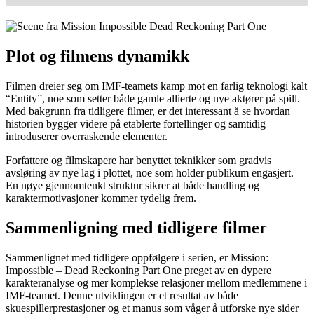
Plot og filmens dynamikk
Filmen dreier seg om IMF-teamets kamp mot en farlig teknologi kalt
“Entity”, noe som setter både gamle allierte og nye aktører på spill.
Med bakgrunn fra tidligere filmer, er det interessant å se hvordan
historien bygger videre på etablerte fortellinger og samtidig
introduserer overraskende elementer.
Forfattere og filmskapere har benyttet teknikker som gradvis
avsløring av nye lag i plottet, noe som holder publikum engasjert.
En nøye gjennomtenkt struktur sikrer at både handling og
karaktermotivasjoner kommer tydelig frem.
Sammenligning med tidligere filmer
Sammenlignet med tidligere oppfølgere i serien, er Mission:
Impossible – Dead Reckoning Part One preget av en dypere
karakteranalyse og mer komplekse relasjoner mellom medlemmene i
IMF-teamet. Denne utviklingen er et resultat av både
skuespillerprestasjoner og et manus som våger å utforske nye sider