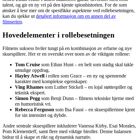
talent, og gir en ny vri på den kjente spionhistorien. For de som
ønsker å lese mer om de spesifikke aspektene ved rollebesetningen,
kan du sjekke ut
detaljert informasjon om en annen del av
filmserien
.
Hovedelementer i rollebesetningen
Filmens suksess hviler tungt på en kombinasjon av erfarne og nye
skuespillere. Her er en oversikt over noen av de viktigste rollene:
Tom Cruise
som Ethan Hunt – en helt som stadig skal takle
umulige oppdrag.
Hayley Atwell
i rollen som Grace – en ny og spennende
karakter med komplekse egenskaper.
Ving Rhames
som Luther Stickell – en lojal støttespiller og
teknisk ekspert.
Simon Pegg
som Benji Dunn – filmens tekniske hjerne med
en humoristisk vri.
Rebecca Ferguson
som Ilsa Faust – en skuespillerinne kjent
for sin intensitet og dybde.
Andre sentrale skuespillere inkluderer Vanessa Kirby, Esai Morales,
Pom Klementieff, samt flere med viktige biroller. Denne balansen
bidrar til å skape et rikt og dynamisk narrativ.