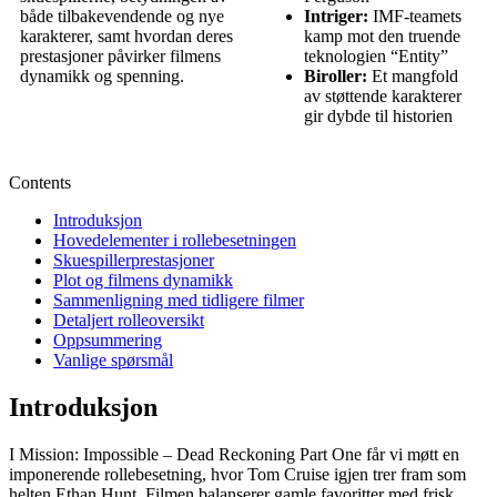
både tilbakevendende og nye
Intriger:
IMF-teamets
karakterer, samt hvordan deres
kamp mot den truende
prestasjoner påvirker filmens
teknologien “Entity”
dynamikk og spenning.
Biroller:
Et mangfold
av støttende karakterer
gir dybde til historien
Contents
Introduksjon
Hovedelementer i rollebesetningen
Skuespillerprestasjoner
Plot og filmens dynamikk
Sammenligning med tidligere filmer
Detaljert rolleoversikt
Oppsummering
Vanlige spørsmål
Introduksjon
I Mission: Impossible – Dead Reckoning Part One får vi møtt en
imponerende rollebesetning, hvor Tom Cruise igjen trer fram som
helten Ethan Hunt. Filmen balanserer gamle favoritter med frisk