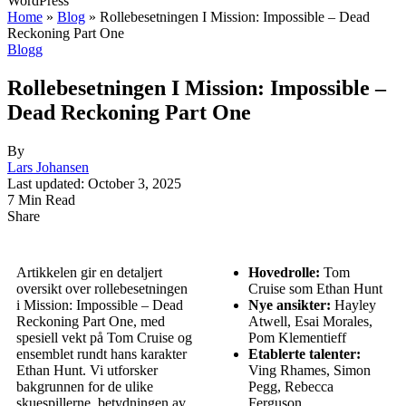
WordPress
Home
»
Blog
»
Rollebesetningen I Mission: Impossible – Dead
Reckoning Part One
Blogg
Rollebesetningen I Mission: Impossible –
Dead Reckoning Part One
By
Lars Johansen
Last updated: October 3, 2025
7 Min Read
Share
Artikkelen gir en detaljert
Hovedrolle:
Tom
oversikt over rollebesetningen
Cruise som Ethan Hunt
i Mission: Impossible – Dead
Nye ansikter:
Hayley
Reckoning Part One, med
Atwell, Esai Morales,
spesiell vekt på Tom Cruise og
Pom Klementieff
ensemblet rundt hans karakter
Etablerte talenter:
Ethan Hunt. Vi utforsker
Ving Rhames, Simon
bakgrunnen for de ulike
Pegg, Rebecca
skuespillerne, betydningen av
Ferguson