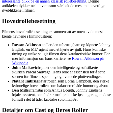
interessante blikk på en annen klassisk rollebesetning
. Denne
artikkelen dykker ned i hvem som står bak de mest minneverdige
øyeblikkene i filmen.
Hovedrollebesetning
Filmens hovedrollebesetning er sammensatt av noen av de mest
kjente navnene i filmindustrien:
Rowan Atkinson
spiller den uforutsigbare og klønete Johnny
English, en MI7-agent med et hjerte av gull. Hans komiske
timing og unike stil gir filmen dens karakteristiske humor. For
mer informasjon om hans karriere, se
Rowan Atkinson på
Wikipedia
.
John Malkovich
spiller den intelligente og sofistikerte
skurken Pascal Sauvage. Hans rolle er essensiell for å sette
scenen for filmens spenning og uventede plottvendinger.
Natalie Imbruglia
tar rollen som Lorna Campbell, den sterke
kvinnelige hovedrollen som balanserer både humor og alvor.
Ben Miller
framstår som Angus Bough, Johnny Englishs
lojale assistent, som bidrar med praktiske løsninger og en dose
fornuft i det til tider kaotiske spionmiljøet.
Detaljer om Cast og Deres Roller