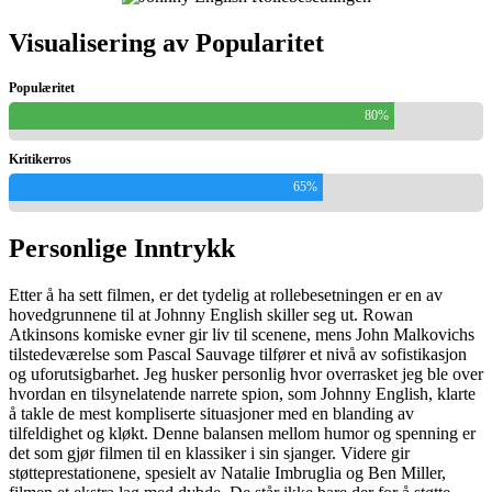
Visualisering av Popularitet
Populæritet
80%
Kritikerros
65%
Personlige Inntrykk
Etter å ha sett filmen, er det tydelig at rollebesetningen er en av
hovedgrunnene til at Johnny English skiller seg ut. Rowan
Atkinsons komiske evner gir liv til scenene, mens John Malkovichs
tilstedeværelse som Pascal Sauvage tilfører et nivå av sofistikasjon
og uforutsigbarhet. Jeg husker personlig hvor overrasket jeg ble over
hvordan en tilsynelatende narrete spion, som Johnny English, klarte
å takle de mest kompliserte situasjoner med en blanding av
tilfeldighet og kløkt. Denne balansen mellom humor og spenning er
det som gjør filmen til en klassiker i sin sjanger. Videre gir
støtteprestationene, spesielt av Natalie Imbruglia og Ben Miller,