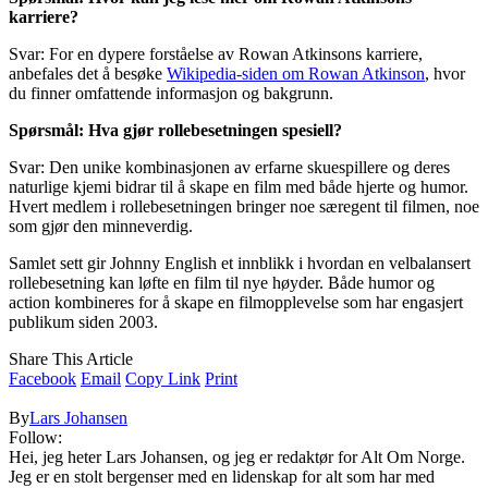
karriere?
Svar: For en dypere forståelse av Rowan Atkinsons karriere,
anbefales det å besøke
Wikipedia-siden om Rowan Atkinson
, hvor
du finner omfattende informasjon og bakgrunn.
Spørsmål: Hva gjør rollebesetningen spesiell?
Svar: Den unike kombinasjonen av erfarne skuespillere og deres
naturlige kjemi bidrar til å skape en film med både hjerte og humor.
Hvert medlem i rollebesetningen bringer noe særegent til filmen, noe
som gjør den minneverdig.
Samlet sett gir Johnny English et innblikk i hvordan en velbalansert
rollebesetning kan løfte en film til nye høyder. Både humor og
action kombineres for å skape en filmopplevelse som har engasjert
publikum siden 2003.
Share This Article
Facebook
Email
Copy Link
Print
By
Lars Johansen
Follow:
Hei, jeg heter Lars Johansen, og jeg er redaktør for Alt Om Norge.
Jeg er en stolt bergenser med en lidenskap for alt som har med