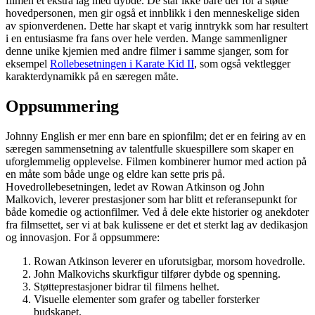
filmen et ekstra lag med dybde. De står ikke bare der for å støtte
hovedpersonen, men gir også et innblikk i den menneskelige siden
av spionverdenen. Dette har skapt et varig inntrykk som har resultert
i en entusiasme fra fans over hele verden. Mange sammenligner
denne unike kjemien med andre filmer i samme sjanger, som for
eksempel
Rollebesetningen i Karate Kid II
, som også vektlegger
karakterdynamikk på en særegen måte.
Oppsummering
Johnny English er mer enn bare en spionfilm; det er en feiring av en
særegen sammensetning av talentfulle skuespillere som skaper en
uforglemmelig opplevelse. Filmen kombinerer humor med action på
en måte som både unge og eldre kan sette pris på.
Hovedrollebesetningen, ledet av Rowan Atkinson og John
Malkovich, leverer prestasjoner som har blitt et referansepunkt for
både komedie og actionfilmer. Ved å dele ekte historier og anekdoter
fra filmsettet, ser vi at bak kulissene er det et sterkt lag av dedikasjon
og innovasjon. For å oppsummere:
Rowan Atkinson leverer en uforutsigbar, morsom hovedrolle.
John Malkovichs skurkfigur tilfører dybde og spenning.
Støtteprestasjoner bidrar til filmens helhet.
Visuelle elementer som grafer og tabeller forsterker
budskapet.