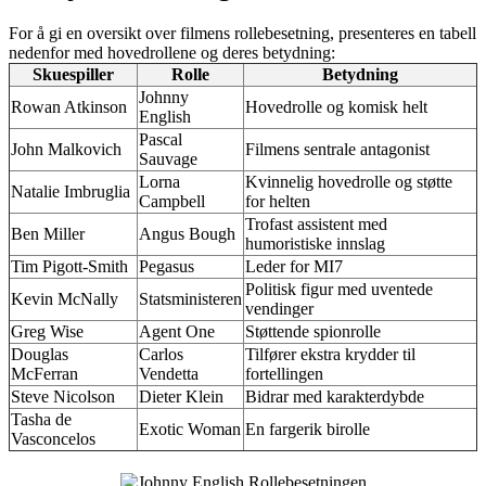
For å gi en oversikt over filmens rollebesetning, presenteres en tabell
nedenfor med hovedrollene og deres betydning:
Skuespiller
Rolle
Betydning
Johnny
Rowan Atkinson
Hovedrolle og komisk helt
English
Pascal
John Malkovich
Filmens sentrale antagonist
Sauvage
Lorna
Kvinnelig hovedrolle og støtte
Natalie Imbruglia
Campbell
for helten
Trofast assistent med
Ben Miller
Angus Bough
humoristiske innslag
Tim Pigott-Smith
Pegasus
Leder for MI7
Politisk figur med uventede
Kevin McNally
Statsministeren
vendinger
Greg Wise
Agent One
Støttende spionrolle
Douglas
Carlos
Tilfører ekstra krydder til
McFerran
Vendetta
fortellingen
Steve Nicolson
Dieter Klein
Bidrar med karakterdybde
Tasha de
Exotic Woman
En fargerik birolle
Vasconcelos