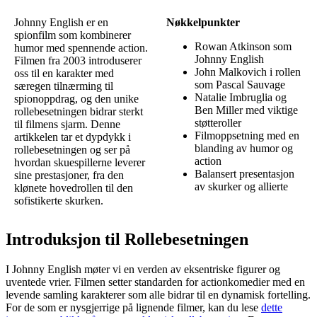
Johnny English er en
Nøkkelpunkter
spionfilm som kombinerer
Rowan Atkinson som
humor med spennende action.
Johnny English
Filmen fra 2003 introduserer
John Malkovich i rollen
oss til en karakter med
som Pascal Sauvage
særegen tilnærming til
Natalie Imbruglia og
spionoppdrag, og den unike
Ben Miller med viktige
rollebesetningen bidrar sterkt
støtteroller
til filmens sjarm. Denne
Filmoppsetning med en
artikkelen tar et dypdykk i
blanding av humor og
rollebesetningen og ser på
action
hvordan skuespillerne leverer
Balansert presentasjon
sine prestasjoner, fra den
av skurker og allierte
klønete hovedrollen til den
sofistikerte skurken.
Introduksjon til Rollebesetningen
I Johnny English møter vi en verden av eksentriske figurer og
uventede vrier. Filmen setter standarden for actionkomedier med en
levende samling karakterer som alle bidrar til en dynamisk fortelling.
For de som er nysgjerrige på lignende filmer, kan du lese
dette