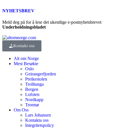
NYHETSBREV
Meld deg på for å lese det ukentlige e-postnyhetsbrevet
Underholdningsbladet
Kontakt oss
Alt om Norge
Mest Besøkte
Oslo
Geirangerfjorden
Preikestolen
Trolltunga
Bergen
Lofoten
Nordkapp
Tromsø
Om Oss
Lars Johansen
Kontakta oss
Integritetspolicy