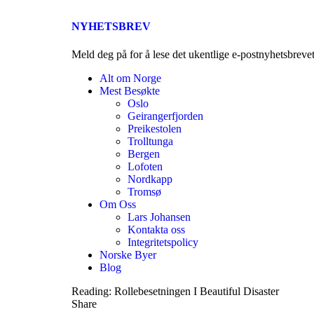
NYHETSBREV
Meld deg på for å lese det ukentlige e-postnyhetsbreve
Alt om Norge
Mest Besøkte
Oslo
Geirangerfjorden
Preikestolen
Trolltunga
Bergen
Lofoten
Nordkapp
Tromsø
Om Oss
Lars Johansen
Kontakta oss
Integritetspolicy
Norske Byer
Blog
Reading:
Rollebesetningen I Beautiful Disaster
Share