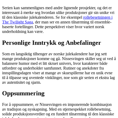
Serien kan sammenlignes med andre lignende prosjekter, og det er
interessant å merke seg hvordan ulike produksjoner gir sin unike vri
til den klassiske julekalenderen. Se for eksempel
rollebesetningen i
The Twilight Saga
, der man ser en annen tilnærming til ensemble-
baserte fortellinger. Dette perspektivet viser hvor variert norsk
underholdning kan være.
Personlige Inntrykk og Anbefalinger
Som en langsiktig tilhenger av norske julekalendere har jeg sett
mange produksjoner komme og gå. Nissesvingen skiller seg ut ved å
balansere humor med et litt skruet univers, hvor karakterer både
utfordrer og underholder samfunnet. Rutiner og anekdoter fra
innspillingsdagen viser at mange av skuespillerne har en unik evne
til å tilpasse seg uventede vinklinger, noe som gir serien et ekstra lag
av autentisitet og sjarm.
Oppsummering
For å oppsummere, er Nissesvingen en imponerende kombinasjon
av tradisjon og nyskapning. Med en stjernespekket rollebesetning,
solide produksjonsverdier og en fundert tilnærming til den klassiske