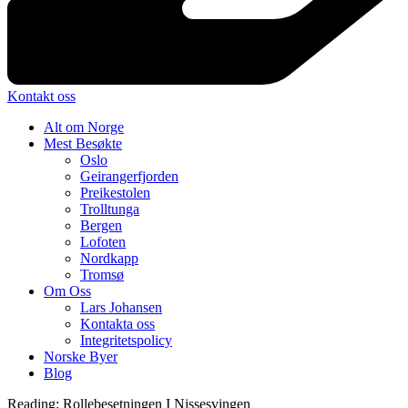
Kontakt oss
Alt om Norge
Mest Besøkte
Oslo
Geirangerfjorden
Preikestolen
Trolltunga
Bergen
Lofoten
Nordkapp
Tromsø
Om Oss
Lars Johansen
Kontakta oss
Integritetspolicy
Norske Byer
Blog
Reading:
Rollebesetningen I Nissesvingen