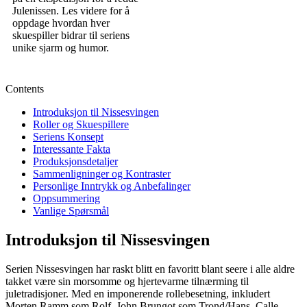
Julenissen. Les videre for å
oppdage hvordan hver
skuespiller bidrar til seriens
unike sjarm og humor.
Contents
Introduksjon til Nissesvingen
Roller og Skuespillere
Seriens Konsept
Interessante Fakta
Produksjonsdetaljer
Sammenligninger og Kontraster
Personlige Inntrykk og Anbefalinger
Oppsummering
Vanlige Spørsmål
Introduksjon til Nissesvingen
Serien Nissesvingen har raskt blitt en favoritt blant seere i alle aldre
takket være sin morsomme og hjertevarme tilnærming til
juletradisjoner. Med en imponerende rollebesetning, inkludert
Morten Ramm som Rolf, John Brungot som Trond/Hans, Calle