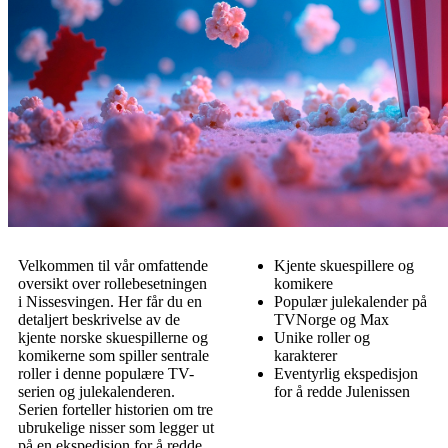
Velkommen til vår omfattende
Kjente skuespillere og
oversikt over rollebesetningen
komikere
i Nissesvingen. Her får du en
Populær julekalender på
detaljert beskrivelse av de
TVNorge og Max
kjente norske skuespillerne og
Unike roller og
komikerne som spiller sentrale
karakterer
roller i denne populære TV-
Eventyrlig ekspedisjon
serien og julekalenderen.
for å redde Julenissen
Serien forteller historien om tre
ubrukelige nisser som legger ut
på en ekspedisjon for å redde