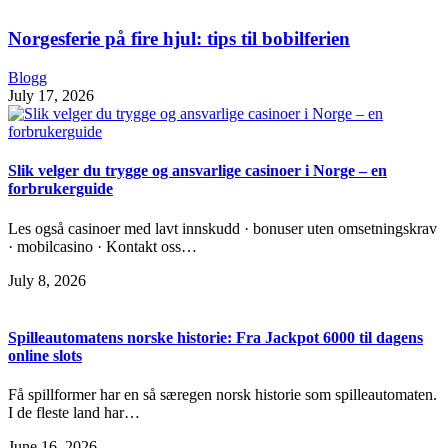
Norgesferie på fire hjul: tips til bobilferien
Blogg
July 17, 2026
Slik velger du trygge og ansvarlige casinoer i Norge – en
forbrukerguide
Les også casinoer med lavt innskudd · bonuser uten omsetningskrav
· mobilcasino · Kontakt oss…
July 8, 2026
Spilleautomatens norske historie: Fra Jackpot 6000 til dagens
online slots
Få spillformer har en så særegen norsk historie som spilleautomaten.
I de fleste land har…
June 16, 2026