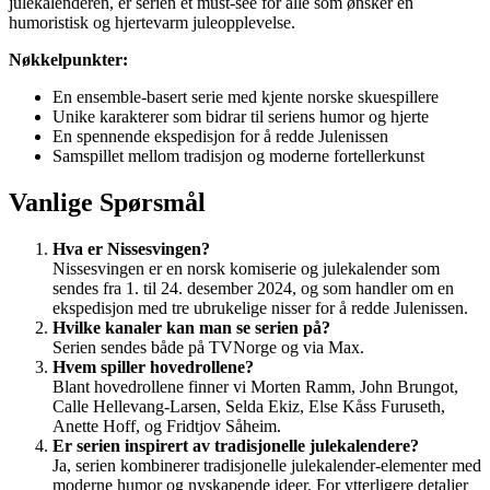
julekalenderen, er serien et must-see for alle som ønsker en
humoristisk og hjertevarm juleopplevelse.
Nøkkelpunkter:
En ensemble-basert serie med kjente norske skuespillere
Unike karakterer som bidrar til seriens humor og hjerte
En spennende ekspedisjon for å redde Julenissen
Samspillet mellom tradisjon og moderne fortellerkunst
Vanlige Spørsmål
Hva er Nissesvingen?
Nissesvingen er en norsk komiserie og julekalender som
sendes fra 1. til 24. desember 2024, og som handler om en
ekspedisjon med tre ubrukelige nisser for å redde Julenissen.
Hvilke kanaler kan man se serien på?
Serien sendes både på TVNorge og via Max.
Hvem spiller hovedrollene?
Blant hovedrollene finner vi Morten Ramm, John Brungot,
Calle Hellevang-Larsen, Selda Ekiz, Else Kåss Furuseth,
Anette Hoff, og Fridtjov Såheim.
Er serien inspirert av tradisjonelle julekalendere?
Ja, serien kombinerer tradisjonelle julekalender-elementer med
moderne humor og nyskapende ideer. For ytterligere detaljer