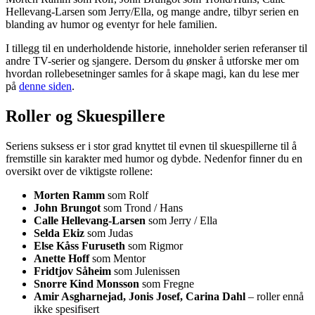
Hellevang-Larsen som Jerry/Ella, og mange andre, tilbyr serien en
blanding av humor og eventyr for hele familien.
I tillegg til en underholdende historie, inneholder serien referanser til
andre TV-serier og sjangere. Dersom du ønsker å utforske mer om
hvordan rollebesetninger samles for å skape magi, kan du lese mer
på
denne siden
.
Roller og Skuespillere
Seriens suksess er i stor grad knyttet til evnen til skuespillerne til å
fremstille sin karakter med humor og dybde. Nedenfor finner du en
oversikt over de viktigste rollene:
Morten Ramm
som Rolf
John Brungot
som Trond / Hans
Calle Hellevang-Larsen
som Jerry / Ella
Selda Ekiz
som Judas
Else Kåss Furuseth
som Rigmor
Anette Hoff
som Mentor
Fridtjov Såheim
som Julenissen
Snorre Kind Monsson
som Fregne
Amir Asgharnejad, Jonis Josef, Carina Dahl
– roller ennå
ikke spesifisert