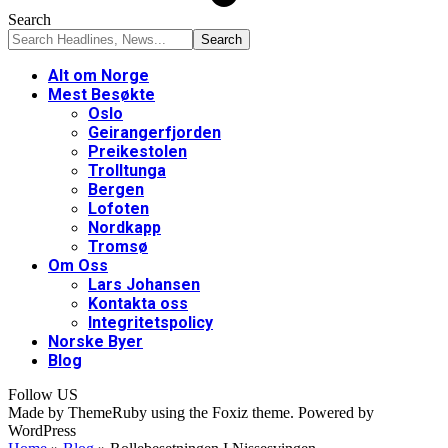
Search
Alt om Norge
Mest Besøkte
Oslo
Geirangerfjorden
Preikestolen
Trolltunga
Bergen
Lofoten
Nordkapp
Tromsø
Om Oss
Lars Johansen
Kontakta oss
Integritetspolicy
Norske Byer
Blog
Follow US
Made by ThemeRuby using the Foxiz theme. Powered by
WordPress