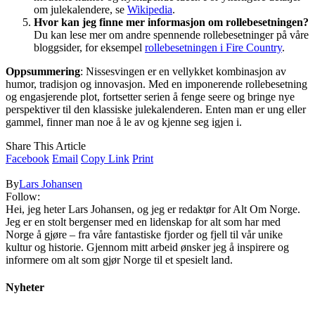
om julekalendere, se
Wikipedia
.
Hvor kan jeg finne mer informasjon om rollebesetningen?
Du kan lese mer om andre spennende rollebesetninger på våre
bloggsider, for eksempel
rollebesetningen i Fire Country
.
Oppsummering
: Nissesvingen er en vellykket kombinasjon av
humor, tradisjon og innovasjon. Med en imponerende rollebesetning
og engasjerende plot, fortsetter serien å fenge seere og bringe nye
perspektiver til den klassiske julekalenderen. Enten man er ung eller
gammel, finner man noe å le av og kjenne seg igjen i.
Share This Article
Facebook
Email
Copy Link
Print
By
Lars Johansen
Follow:
Hei, jeg heter Lars Johansen, og jeg er redaktør for Alt Om Norge.
Jeg er en stolt bergenser med en lidenskap for alt som har med
Norge å gjøre – fra våre fantastiske fjorder og fjell til vår unike
kultur og historie. Gjennom mitt arbeid ønsker jeg å inspirere og
informere om alt som gjør Norge til et spesielt land.
Nyheter