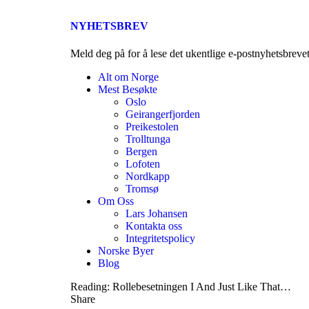
NYHETSBREV
Meld deg på for å lese det ukentlige e-postnyhetsbreve
Alt om Norge
Mest Besøkte
Oslo
Geirangerfjorden
Preikestolen
Trolltunga
Bergen
Lofoten
Nordkapp
Tromsø
Om Oss
Lars Johansen
Kontakta oss
Integritetspolicy
Norske Byer
Blog
Reading:
Rollebesetningen I And Just Like That…
Share