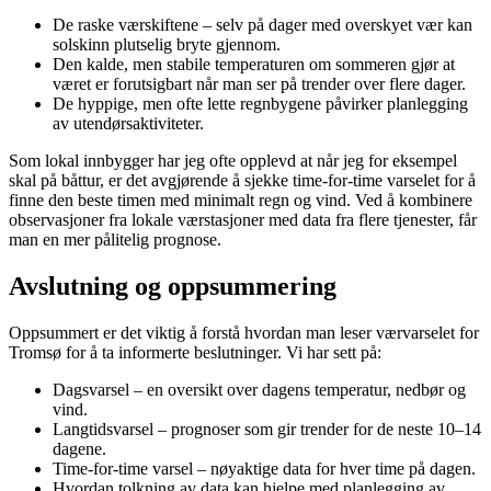
De raske værskiftene – selv på dager med overskyet vær kan
solskinn plutselig bryte gjennom.
Den kalde, men stabile temperaturen om sommeren gjør at
været er forutsigbart når man ser på trender over flere dager.
De hyppige, men ofte lette regnbygene påvirker planlegging
av utendørsaktiviteter.
Som lokal innbygger har jeg ofte opplevd at når jeg for eksempel
skal på båttur, er det avgjørende å sjekke time-for-time varselet for å
finne den beste timen med minimalt regn og vind. Ved å kombinere
observasjoner fra lokale værstasjoner med data fra flere tjenester, får
man en mer pålitelig prognose.
Avslutning og oppsummering
Oppsummert er det viktig å forstå hvordan man leser værvarselet for
Tromsø for å ta informerte beslutninger. Vi har sett på:
Dagsvarsel – en oversikt over dagens temperatur, nedbør og
vind.
Langtidsvarsel – prognoser som gir trender for de neste 10–14
dagene.
Time-for-time varsel – nøyaktige data for hver time på dagen.
Hvordan tolkning av data kan hjelpe med planlegging av