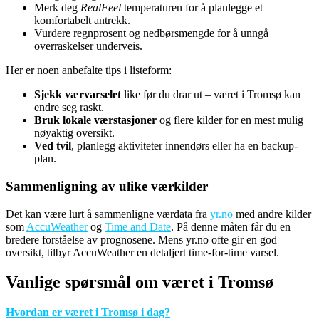
Merk deg
RealFeel
temperaturen for å planlegge et
komfortabelt antrekk.
Vurdere regnprosent og nedbørsmengde for å unngå
overraskelser underveis.
Her er noen anbefalte tips i listeform:
Sjekk værvarselet
like før du drar ut – været i Tromsø kan
endre seg raskt.
Bruk lokale værstasjoner
og flere kilder for en mest mulig
nøyaktig oversikt.
Ved tvil
, planlegg aktiviteter innendørs eller ha en backup-
plan.
Sammenligning av ulike værkilder
Det kan være lurt å sammenligne værdata fra
yr.no
med andre kilder
som
AccuWeather
og
Time and Date
. På denne måten får du en
bredere forståelse av prognosene. Mens yr.no ofte gir en god
oversikt, tilbyr AccuWeather en detaljert time-for-time varsel.
Vanlige spørsmål om været i Tromsø
Hvordan er været i Tromsø i dag?