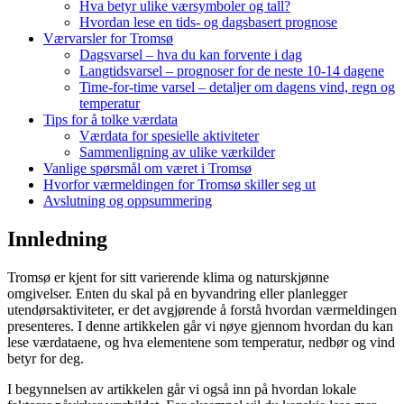
Hva betyr ulike værsymboler og tall?
Hvordan lese en tids- og dagsbasert prognose
Værvarsler for Tromsø
Dagsvarsel – hva du kan forvente i dag
Langtidsvarsel – prognoser for de neste 10-14 dagene
Time-for-time varsel – detaljer om dagens vind, regn og
temperatur
Tips for å tolke værdata
Værdata for spesielle aktiviteter
Sammenligning av ulike værkilder
Vanlige spørsmål om været i Tromsø
Hvorfor værmeldingen for Tromsø skiller seg ut
Avslutning og oppsummering
Innledning
Tromsø er kjent for sitt varierende klima og naturskjønne
omgivelser. Enten du skal på en byvandring eller planlegger
utendørsaktiviteter, er det avgjørende å forstå hvordan værmeldingen
presenteres. I denne artikkelen går vi nøye gjennom hvordan du kan
lese værdataene, og hva elementene som temperatur, nedbør og vind
betyr for deg.
I begynnelsen av artikkelen går vi også inn på hvordan lokale