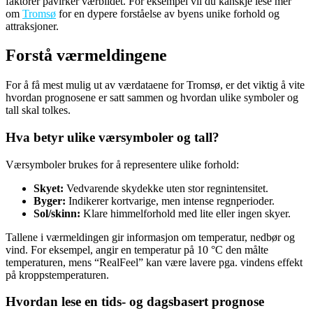
faktorer påvirker værbildet. For eksempel vil du kanskje lese mer
om
Tromsø
for en dypere forståelse av byens unike forhold og
attraksjoner.
Forstå værmeldingene
For å få mest mulig ut av værdataene for Tromsø, er det viktig å vite
hvordan prognosene er satt sammen og hvordan ulike symboler og
tall skal tolkes.
Hva betyr ulike værsymboler og tall?
Værsymboler brukes for å representere ulike forhold:
Skyet:
Vedvarende skydekke uten stor regnintensitet.
Byger:
Indikerer kortvarige, men intense regnperioder.
Sol/skinn:
Klare himmelforhold med lite eller ingen skyer.
Tallene i værmeldingen gir informasjon om temperatur, nedbør og
vind. For eksempel, angir en temperatur på 10 °C den målte
temperaturen, mens “RealFeel” kan være lavere pga. vindens effekt
på kroppstemperaturen.
Hvordan lese en tids- og dagsbasert prognose