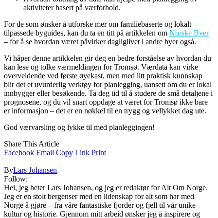
aktiviteter basert på værforhold.
For de som ønsker å utforske mer om familiebaserte og lokalt
tilpassede byguides, kan du ta en titt på artikkelen om
Norske Byer
– for å se hvordan været påvirker dagliglivet i andre byer også.
Vi håper denne artikkelen gir deg en bedre forståelse av hvordan du
kan lese og tolke værmeldingen for Tromsø. Værdata kan virke
overveldende ved første øyekast, men med litt praktisk kunnskap
blir det et uvurderlig verktøy for planlegging, uansett om du er lokal
innbygger eller besøkende. Ta deg tid til å studere de små detaljene i
prognosene, og du vil snart oppdage at været for Tromsø ikke bare
er informasjon – det er en nøkkel til en trygg og vellykket dag ute.
God værvarsling og lykke til med planleggingen!
Share This Article
Facebook
Email
Copy Link
Print
By
Lars Johansen
Follow:
Hei, jeg heter Lars Johansen, og jeg er redaktør for Alt Om Norge.
Jeg er en stolt bergenser med en lidenskap for alt som har med
Norge å gjøre – fra våre fantastiske fjorder og fjell til vår unike
kultur og historie. Gjennom mitt arbeid ønsker jeg å inspirere og