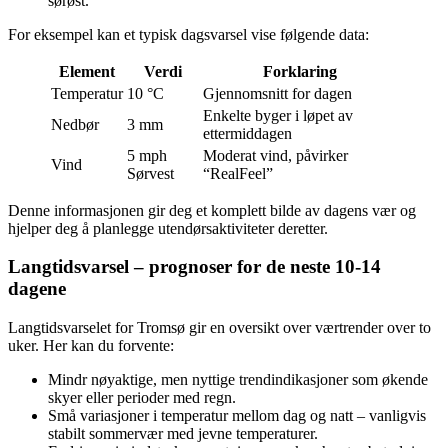
sørøst.
For eksempel kan et typisk dagsvarsel vise følgende data:
Element
Verdi
Forklaring
Temperatur
10 °C
Gjennomsnitt for dagen
Enkelte byger i løpet av
Nedbør
3 mm
ettermiddagen
5 mph
Moderat vind, påvirker
Vind
Sørvest
“RealFeel”
Denne informasjonen gir deg et komplett bilde av dagens vær og
hjelper deg å planlegge utendørsaktiviteter deretter.
Langtidsvarsel – prognoser for de neste 10-14
dagene
Langtidsvarselet for Tromsø gir en oversikt over værtrender over to
uker. Her kan du forvente:
Mindr nøyaktige, men nyttige trendindikasjoner som økende
skyer eller perioder med regn.
Små variasjoner i temperatur mellom dag og natt – vanligvis
stabilt sommervær med jevne temperaturer.