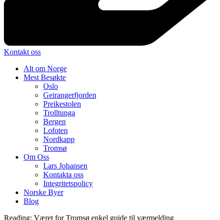
Kontakt oss
Alt om Norge
Mest Besøkte
Oslo
Geirangerfjorden
Preikestolen
Trolltunga
Bergen
Lofoten
Nordkapp
Tromsø
Om Oss
Lars Johansen
Kontakta oss
Integritetspolicy
Norske Byer
Blog
Reading:
Været for Tromsø enkel guide til værmelding