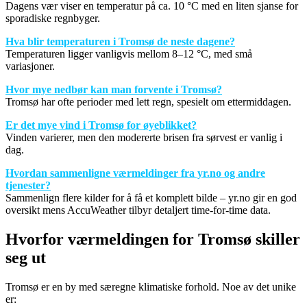
Dagens vær viser en temperatur på ca. 10 °C med en liten sjanse for
sporadiske regnbyger.
Hva blir temperaturen i Tromsø de neste dagene?
Temperaturen ligger vanligvis mellom 8–12 °C, med små
variasjoner.
Hvor mye nedbør kan man forvente i Tromsø?
Tromsø har ofte perioder med lett regn, spesielt om ettermiddagen.
Er det mye vind i Tromsø for øyeblikket?
Vinden varierer, men den modererte brisen fra sørvest er vanlig i
dag.
Hvordan sammenligne værmeldinger fra yr.no og andre
tjenester?
Sammenlign flere kilder for å få et komplett bilde – yr.no gir en god
oversikt mens AccuWeather tilbyr detaljert time-for-time data.
Hvorfor værmeldingen for Tromsø skiller
seg ut
Tromsø er en by med særegne klimatiske forhold. Noe av det unike
er: