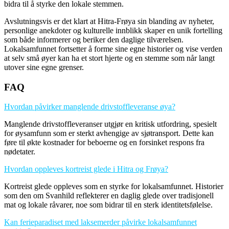
bidra til å styrke den lokale stemmen.
Avslutningsvis er det klart at Hitra-Frøya sin blanding av nyheter,
personlige anekdoter og kulturelle innblikk skaper en unik fortelling
som både informerer og beriker den daglige tilværelsen.
Lokalsamfunnet fortsetter å forme sine egne historier og vise verden
at selv små øyer kan ha et stort hjerte og en stemme som når langt
utover sine egne grenser.
FAQ
Hvordan påvirker manglende drivstoffleveranse øya?
Manglende drivstoffleveranser utgjør en kritisk utfordring, spesielt
for øysamfunn som er sterkt avhengige av sjøtransport. Dette kan
føre til økte kostnader for beboerne og en forsinket respons fra
nødetater.
Hvordan oppleves kortreist glede i Hitra og Frøya?
Kortreist glede oppleves som en styrke for lokalsamfunnet. Historier
som den om Svanhild reflekterer en daglig glede over tradisjonell
mat og lokale råvarer, noe som bidrar til en sterk identitetsfølelse.
Kan ferieparadiset med laksemerder påvirke lokalsamfunnet