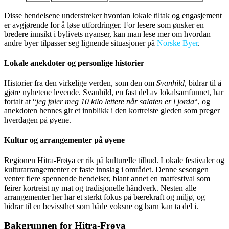
Disse hendelsene understreker hvordan lokale tiltak og engasjement
er avgjørende for å løse utfordringer. For lesere som ønsker en
bredere innsikt i bylivets nyanser, kan man lese mer om hvordan
andre byer tilpasser seg lignende situasjoner på
Norske Byer
.
Lokale anekdoter og personlige historier
Historier fra den virkelige verden, som den om
Svanhild
, bidrar til å
gjøre nyhetene levende. Svanhild, en fast del av lokalsamfunnet, har
fortalt at “
jeg føler meg 10 kilo lettere når salaten er i jorda
“, og
anekdoten hennes gir et innblikk i den kortreiste gleden som preger
hverdagen på øyene.
Kultur og arrangementer på øyene
Regionen Hitra-Frøya er rik på kulturelle tilbud. Lokale festivaler og
kulturarrangementer er faste innslag i området. Denne sesongen
venter flere spennende hendelser, blant annet en matfestival som
feirer kortreist ny mat og tradisjonelle håndverk. Nesten alle
arrangementer her har et sterkt fokus på bærekraft og miljø, og
bidrar til en bevissthet som både voksne og barn kan ta del i.
Bakgrunnen for Hitra-Frøya