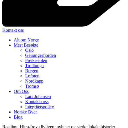
Kontakt oss
Alt om Norge
Mest Besøkte
Oslo
Geirangerfjorden
Preikestolen
Trolltunga
Bergen
Lofoten
Nordkapp
Tromsø
Om Oss
Lars Johansen
Kontakta oss
Integritetspolicy
Norske Byer
Blog
Reading:
Hitra-frøya livligere nyheter og sterke lokale historier