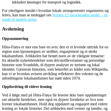
inkludert løsninger for transport og logistikk.
For ytterligere innsikt i hvordan lokale arrangementer organiseres og
feires, kan man se innlegget om
Norges 15 mest besøkte steder – en
guide til landets perler
.
Avslutning
Oppsummering
Hitra-Frøya er mer enn bare en avis; den er et levende uttrykk for en
region som kjennetegnes av stolthet, engasjement og et sterkt
lokalsamfunn. Artikkelen har berørt noen av de viktigste temaene:
fra aktuelle nyhetshendelser som drivstoffleveranser og personlige
historier som Svanhilds, til dypere analyser av turisme og lokal
identitet. Gjennom historien, som bekreftet av kilder som Wikipedia,
kan vi se hvordan avisens utvikling reflekterer den veksten og de
utfordringene lokalsamfunnet har møtt siden 1974.
Oppfordring til videre lesning
Ved å følge med på Hitra-Frøya får leserne ikke bare oppdateringer
om aktuelle hendelser, men også en dypere forståelse av hva som
former lokalsamfunnet. Hold deg oppdatert og engasjert med videre
lesning av lokale historier. Del artikkelen med venner og familie, og