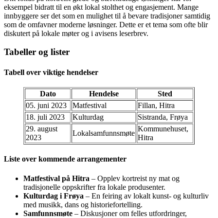
eksempel bidratt til en økt lokal stolthet og engasjement. Mange
innbyggere ser det som en mulighet til å bevare tradisjoner samtidig
som de omfavner moderne løsninger. Dette er et tema som ofte blir
diskutert på lokale møter og i avisens leserbrev.
Tabeller og lister
Tabell over viktige hendelser
Dato
Hendelse
Sted
05. juni 2023
Matfestival
Fillan, Hitra
18. juli 2023
Kulturdag
Sistranda, Frøya
29. august
Kommunehuset,
Lokalsamfunnsmøte
2023
Hitra
Liste over kommende arrangementer
Matfestival på Hitra
– Opplev kortreist ny mat og
tradisjonelle oppskrifter fra lokale produsenter.
Kulturdag i Frøya
– En feiring av lokalt kunst- og kulturliv
med musikk, dans og historiefortelling.
Samfunnsmøte
– Diskusjoner om felles utfordringer,