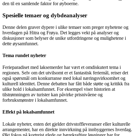
den til en samlende faktor for øyboerne.
Spesielle temaer og dybdeanalyser
Denne delen graver dypere i ulike temaer som preger nyhetene og
hverdagen på Hitra og Frøya. Det legges vekt på analyser og
diskusjoner som belyser de unike utfordringene og mulighetene i
dette øysamfunnet.
Tema rundet nyheter
Ferieparadiset med laksemerder har vært et omdiskutert tema i
regionen. Selv om det utvilsomt er et fantastisk feriemål, reiser det
også spørsmål om konkurranse med lokal næringsvirksomhet og
kulturell identitet. Denne debatten har fått både støtte og kritikk fra
ulike hold i lokalsamfunnet. For eksempel viser historien at
tilstrømningen av turister kan påvirke prisnivåene og
forbruksmønstre i lokalsamfunnet.
Effekt på lokalsamfunnet
Lokale nyheter, enten det gjelder drivstoffleveranser eller kulturelle
arrangementer, har en direkte innvirkning på innbyggernes hverdag.
Økt fokus på kortreist glede og bærekraftige løsninger har for