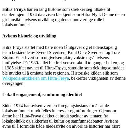
Hitra-Frøya
har en lang historie som strekker seg tilbake til
etableringen i 1974 da avisen ble kjent som Hitra-Nytt. Denne delen
gir innsikt i avisens utvikling og dens uunnværlige rolle i
lokalsamfunnet.
Avisens historie og utvikling
Hitra-Frøya startet med bare noen få utgaver og et lidenskapelig
team bestående av Svend Sivertsen, Knut Olav Sivertsen og Tore
Strøm. Etter hvert som utgivelsen økte, vokste også avisens
innflytelse. På 1980-tallet ble frekvensen økt til to ganger i uken, og
i 1985 skiftet navnet til Hitra-Frøya, samtidig som dekningsområdet
ble utvidet til å omfatte hele regionen. Historiske kilder, slik som
Wikipedia-artikkelen om Hitra-Frøya
, bekrefter viktigheten av denne
overgangen.
Lokalt engasjement, samfunn og identitet
Siden 1974 har avisen vært en foregangsinstans for å samle
lokalsamfunnet rundt felles interesser og utfordringer. Gjennom
årene har Hitra-Frøya dekket et bredt spekter av temaer, fra
lokalpolitikk og sikkerhet til kultur og samfunnsdebatter. Avisens
evne til å formidle både gledesfylte og alvorlige historier har gjort