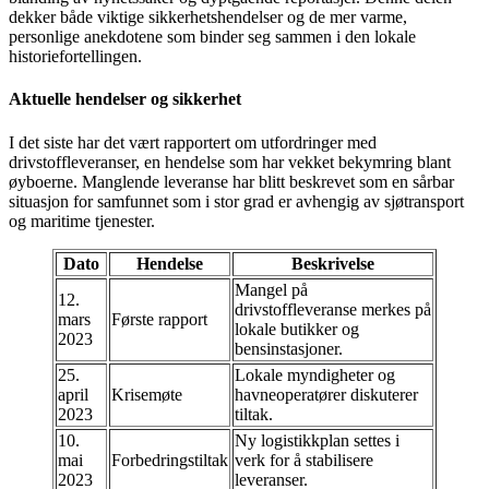
dekker både viktige sikkerhetshendelser og de mer varme,
personlige anekdotene som binder seg sammen i den lokale
historiefortellingen.
Aktuelle hendelser og sikkerhet
I det siste har det vært rapportert om utfordringer med
drivstoffleveranser, en hendelse som har vekket bekymring blant
øyboerne. Manglende leveranse har blitt beskrevet som en sårbar
situasjon for samfunnet som i stor grad er avhengig av sjøtransport
og maritime tjenester.
Dato
Hendelse
Beskrivelse
Mangel på
12.
drivstoffleveranse merkes på
mars
Første rapport
lokale butikker og
2023
bensinstasjoner.
25.
Lokale myndigheter og
april
Krisemøte
havneoperatører diskuterer
2023
tiltak.
10.
Ny logistikkplan settes i
mai
Forbedringstiltak
verk for å stabilisere
2023
leveranser.