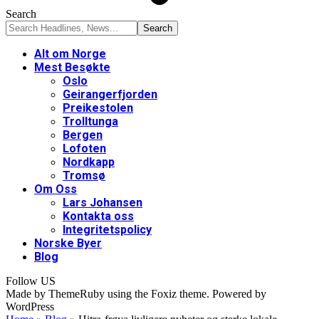
Search
Alt om Norge
Mest Besøkte
Oslo
Geirangerfjorden
Preikestolen
Trolltunga
Bergen
Lofoten
Nordkapp
Tromsø
Om Oss
Lars Johansen
Kontakta oss
Integritetspolicy
Norske Byer
Blog
Follow US
Made by ThemeRuby using the Foxiz theme. Powered by
WordPress