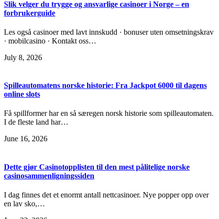
Slik velger du trygge og ansvarlige casinoer i Norge – en
forbrukerguide
Les også casinoer med lavt innskudd · bonuser uten omsetningskrav
· mobilcasino · Kontakt oss…
July 8, 2026
Spilleautomatens norske historie: Fra Jackpot 6000 til dagens
online slots
Få spillformer har en så særegen norsk historie som spilleautomaten.
I de fleste land har…
June 16, 2026
Dette gjør Casinotopplisten til den mest pålitelige norske
casinosammenligningssiden
I dag finnes det et enormt antall nettcasinoer. Nye popper opp over
en lav sko,…