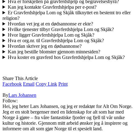
Hva er forskjellen på gravferdshjelp og begravelsesbyrå?
Kan jeg kontakte Gravferdshjelpa per e-post?
Er Gravferdshjelpa Lom og Skjåk tilknyttet en bestemt tro eller
religion?
Hvordan vet jeg at en dødsannonse er ekte?
Hvilke tjenester tilbyr Gravferdshjelpa Lom og Skjåk?
Hvor ligger Gravferdshjelpa Lom og Skjåk?
Hva er org.nr. til Gravferdshjelpa Lom og Skjåk?
Hvordan skriver jeg en dødsannonse?
Kan jeg bestille blomster gjennom minnesiden?
Hva koster en gravferd hos Gravferdshjelpa Lom og Skjåk?
Share This Article
Facebook
Email
Copy Link
Print
By
Lars Johansen
Follow:
Hei, jeg heter Lars Johansen, og jeg er redaktør for Alt Om Norge.
Jeg er en stolt bergenser med en lidenskap for alt som har med
Norge å gjøre – fra våre fantastiske fjorder og fjell til vår unike
kultur og historie. Gjennom mitt arbeid ønsker jeg å inspirere og
informere om alt som gjør Norge til et spesielt land.