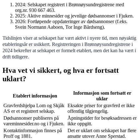
2024
: Selskapet registrert i Brønnøysundregistrene med
org.nr. 930 667 463.
2025
: Aktive minnesider og jevnlige dødsannonser i Fjuken.
2026
: Fortløpende oppdateringer av dødsannonser (f.eks.
Svein Normann Aaboen, Tor Inge Bårdseng).
Tidslinjen viser at selskapet har vært aktivt i nyere tid, men nøyaktig
etableringsår er usikkert. Registreringen i Brønnøysundregistrene i
2024 bekrefter at selskapet er formelt etablert, men det kan ha vært i
drift tidligere.
Hva vet vi sikkert, og hva er fortsatt
uklart?
Informasjon som fortsatt er
Etablert informasjon
uklar
Gravferdshjelpa Lom og Skjåk
Eksakte priser for gravferd er ikke
AS er et registrert selskap.
offentlig tilgjengelig.
Dødsannonser publiseres på
Åpningstider for besøksadressen er
vareminnesider.no og i Fjuken.
ikke oppgitt.
Kontaktinformasjon finnes på
Det er uklart om selskapet har flere
Proff og 1881.
ansatte utover Anne Sperstad.