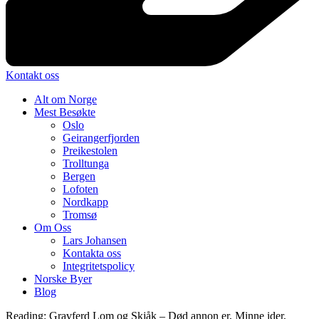
Kontakt oss
Alt om Norge
Mest Besøkte
Oslo
Geirangerfjorden
Preikestolen
Trolltunga
Bergen
Lofoten
Nordkapp
Tromsø
Om Oss
Lars Johansen
Kontakta oss
Integritetspolicy
Norske Byer
Blog
Reading:
Gravferd Lom og Skjåk – Død annon er, Minne ider,