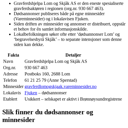
Gravferdshjelpa Lom og Skjåk AS er den eneste spesialiserte
gravferdsaktøren i regionen (org.nr. 930 667 463).
Dødsannonser publiseres både på egne minnesider
(Vareminnesider) og i lokalavisen Fjuken.
Siden driften av minnesider og annonser er distribuert, oppstår
et behov for én samlet informasjonskilde.
Lokalbefolkningen søker ofte etter ‘dødsannonser Lom’ og
‘begravelsesbyrå Skjåk’ – to separate intensjoner som denne
siden kan dekke.
Fakta
Detaljer
Navn
Gravferdshjelpa Lom og Skjåk AS
Org.nr.
930 667 463
Adresse
Postboks 160, 2688 Lom
Telefon
61 21 25 79 (Anne Sperstad)
Minnesider
gravferdlomogskjaak.vareminnesider.no
Lokalavis
Fjuken
– dødsannonser
Etablert
Usikkert – selskapet er aktivt i Brønnøysundregistrene
Slik finner du dødsannonser og
minnesider