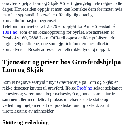
Gravferdshjelpa Lom og Skjåk AS er tilgjengelig hele døgnet, alle
dager. Hovedsiden oppgir at man kan kontakte dem før møtet hvis
man har spørsmål. Likevel er offentlig tilgjengelig
kontaktinformasjon begrenset.
Telefonnummeret 61 21 25 79 er oppført for Anne Sperstad på
1881.no
, som er en lokaloppføring for byrået. Postadressen er
Postboks 160, 2688 Lom. Offisiell e-post er ikke publisert i de
tilgjengelige kildene, noe som gjør telefon den mest direkte
kontaktveien. Besøksadressen er heller ikke tydelig oppgitt.
Tjenester og priser hos Gravferdshjelpa
Lom og Skjåk
Som et begravelsesbyrå tilbyr Gravferdshjelpa Lom og Skjåk en
rekke tjenester knyttet til gravferd. Ifølge
Proff.no
selger selskapet
tjenester og varer innen begravelsesbyrå og annet som naturlig
sammenfaller med dette. I praksis innebærer dette støtte og
veiledning, hjelp med alt det praktiske rundt gravferd, samt
tilrettelegging av minnesider.
Støtte og veiledning