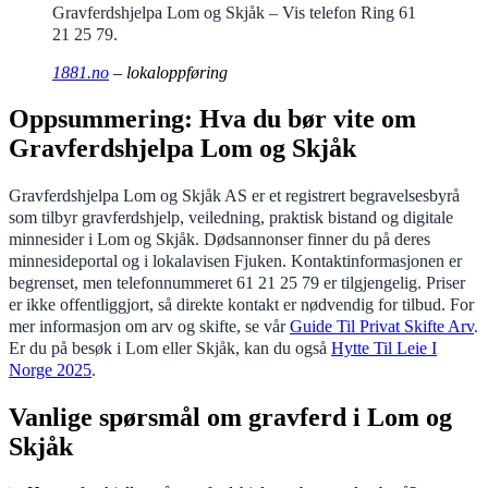
Gravferdshjelpa Lom og Skjåk – Vis telefon Ring 61
21 25 79.
1881.no
– lokaloppføring
Oppsummering: Hva du bør vite om
Gravferdshjelpa Lom og Skjåk
Gravferdshjelpa Lom og Skjåk AS er et registrert begravelsesbyrå
som tilbyr gravferdshjelp, veiledning, praktisk bistand og digitale
minnesider i Lom og Skjåk. Dødsannonser finner du på deres
minnesideportal og i lokalavisen Fjuken. Kontaktinformasjonen er
begrenset, men telefonnummeret 61 21 25 79 er tilgjengelig. Priser
er ikke offentliggjort, så direkte kontakt er nødvendig for tilbud. For
mer informasjon om arv og skifte, se vår
Guide Til Privat Skifte Arv
.
Er du på besøk i Lom eller Skjåk, kan du også
Hytte Til Leie I
Norge 2025
.
Vanlige spørsmål om gravferd i Lom og
Skjåk