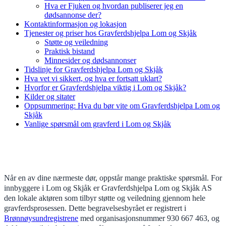
Hva er Fjuken og hvordan publiserer jeg en
dødsannonse der?
Kontaktinformasjon og lokasjon
Tjenester og priser hos Gravferdshjelpa Lom og Skjåk
Støtte og veiledning
Praktisk bistand
Minnesider og dødsannonser
Tidslinje for Gravferdshjelpa Lom og Skjåk
Hva vet vi sikkert, og hva er fortsatt uklart?
Hvorfor er Gravferdshjelpa viktig i Lom og Skjåk?
Kilder og sitater
Oppsummering: Hva du bør vite om Gravferdshjelpa Lom og
Skjåk
Vanlige spørsmål om gravferd i Lom og Skjåk
Når en av dine nærmeste dør, oppstår mange praktiske spørsmål. For
innbyggere i Lom og Skjåk er Gravferdshjelpa Lom og Skjåk AS
den lokale aktøren som tilbyr støtte og veiledning gjennom hele
gravferdsprosessen. Dette begravelsesbyrået er registrert i
Brønnøysundregistrene
med organisasjonsnummer 930 667 463, og