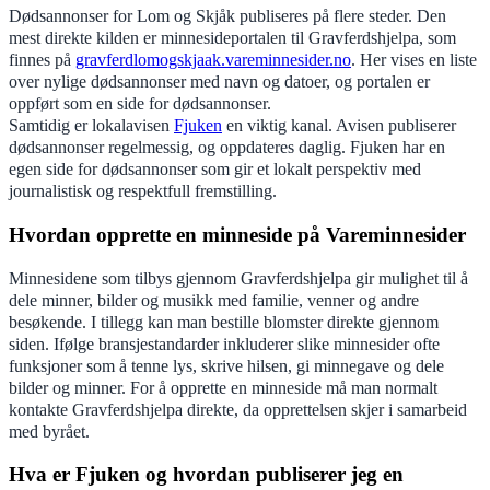
Dødsannonser for Lom og Skjåk publiseres på flere steder. Den
mest direkte kilden er minnesideportalen til Gravferdshjelpa, som
finnes på
gravferdlomogskjaak.vareminnesider.no
. Her vises en liste
over nylige dødsannonser med navn og datoer, og portalen er
oppført som en side for dødsannonser.
Samtidig er lokalavisen
Fjuken
en viktig kanal. Avisen publiserer
dødsannonser regelmessig, og oppdateres daglig. Fjuken har en
egen side for dødsannonser som gir et lokalt perspektiv med
journalistisk og respektfull fremstilling.
Hvordan opprette en minneside på Vareminnesider
Minnesidene som tilbys gjennom Gravferdshjelpa gir mulighet til å
dele minner, bilder og musikk med familie, venner og andre
besøkende. I tillegg kan man bestille blomster direkte gjennom
siden. Ifølge bransjestandarder inkluderer slike minnesider ofte
funksjoner som å tenne lys, skrive hilsen, gi minnegave og dele
bilder og minner. For å opprette en minneside må man normalt
kontakte Gravferdshjelpa direkte, da opprettelsen skjer i samarbeid
med byrået.
Hva er Fjuken og hvordan publiserer jeg en