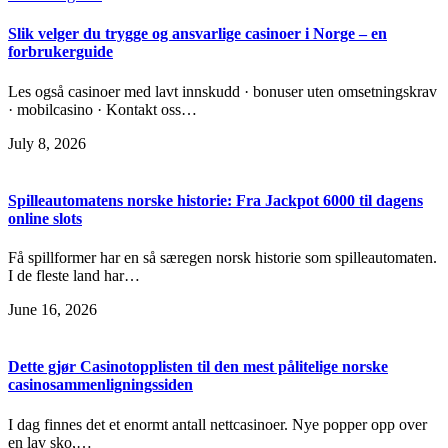
Slik velger du trygge og ansvarlige casinoer i Norge – en
forbrukerguide
Les også casinoer med lavt innskudd · bonuser uten omsetningskrav
· mobilcasino · Kontakt oss…
July 8, 2026
Spilleautomatens norske historie: Fra Jackpot 6000 til dagens
online slots
Få spillformer har en så særegen norsk historie som spilleautomaten.
I de fleste land har…
June 16, 2026
Dette gjør Casinotopplisten til den mest pålitelige norske
casinosammenligningssiden
I dag finnes det et enormt antall nettcasinoer. Nye popper opp over
en lav sko,…