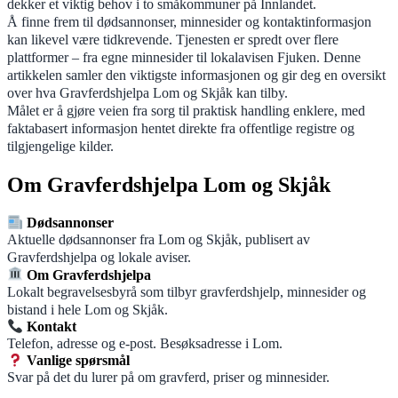
dekker et viktig behov i to småkommuner på Innlandet.
Å finne frem til dødsannonser, minnesider og kontaktinformasjon
kan likevel være tidkrevende. Tjenesten er spredt over flere
plattformer – fra egne minnesider til lokalavisen Fjuken. Denne
artikkelen samler den viktigste informasjonen og gir deg en oversikt
over hva Gravferdshjelpa Lom og Skjåk kan tilby.
Målet er å gjøre veien fra sorg til praktisk handling enklere, med
faktabasert informasjon hentet direkte fra offentlige registre og
tilgjengelige kilder.
Om Gravferdshjelpa Lom og Skjåk
Dødsannonser
Aktuelle dødsannonser fra Lom og Skjåk, publisert av
Gravferdshjelpa og lokale aviser.
Om Gravferdshjelpa
Lokalt begravelsesbyrå som tilbyr gravferdshjelp, minnesider og
bistand i hele Lom og Skjåk.
Kontakt
Telefon, adresse og e-post. Besøksadresse i Lom.
Vanlige spørsmål
Svar på det du lurer på om gravferd, priser og minnesider.