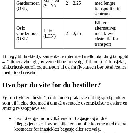
Stansted
Gardermoen
2 – 2,25
med lengre
(STN)
(OSL)
transporttid til
sentrum
Billige
Oslo
alternativer,
Luton
Gardermoen
2 – 2,25
men krever
(LTN)
(OSL)
ekstra tid for
transport
I tillegg til direktefly, kan enkelte ruter med mellomlanding ta opptil
4–5 timer avhengig av ventetid og rutevalg. Tid brukt på innsjekk,
sikkerhetskontroll og transport til og fra flyplassen bør også regnes
med i total reisetid.
Hva bør du vite før du bestiller?
Før du trykker “bestill”, er det noen praktiske råd og sjekkpunkter
som vil hjelpe deg med å unngå uventede overraskelser og sikre en
smidig reiseopplevelse:
Les nøye gjennom vilkårene for bagasje og andre
tilleggstjenester. Lavprisbilletter kan ofte komme med ekstra
kostnader for innsjekket bagasje eller setevalg.