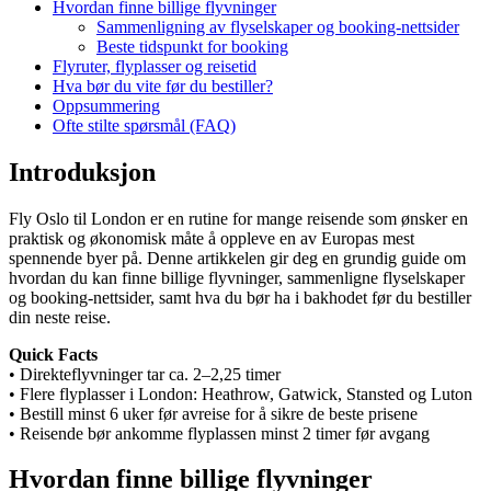
Hvordan finne billige flyvninger
Sammenligning av flyselskaper og booking-nettsider
Beste tidspunkt for booking
Flyruter, flyplasser og reisetid
Hva bør du vite før du bestiller?
Oppsummering
Ofte stilte spørsmål (FAQ)
Introduksjon
Fly Oslo til London er en rutine for mange reisende som ønsker en
praktisk og økonomisk måte å oppleve en av Europas mest
spennende byer på. Denne artikkelen gir deg en grundig guide om
hvordan du kan finne billige flyvninger, sammenligne flyselskaper
og booking-nettsider, samt hva du bør ha i bakhodet før du bestiller
din neste reise.
Quick Facts
• Direkteflyvninger tar ca. 2–2,25 timer
• Flere flyplasser i London: Heathrow, Gatwick, Stansted og Luton
• Bestill minst 6 uker før avreise for å sikre de beste prisene
• Reisende bør ankomme flyplassen minst 2 timer før avgang
Hvordan finne billige flyvninger