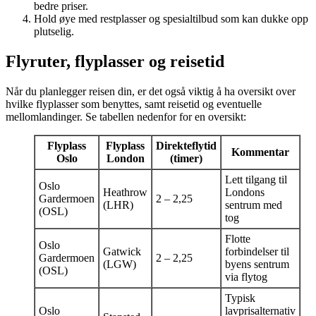
bedre priser.
Hold øye med restplasser og spesialtilbud som kan dukke opp
plutselig.
Flyruter, flyplasser og reisetid
Når du planlegger reisen din, er det også viktig å ha oversikt over
hvilke flyplasser som benyttes, samt reisetid og eventuelle
mellomlandinger. Se tabellen nedenfor for en oversikt:
Flyplass
Flyplass
Direkteflytid
Kommentar
Oslo
London
(timer)
Lett tilgang til
Oslo
Heathrow
Londons
Gardermoen
2 – 2,25
(LHR)
sentrum med
(OSL)
tog
Flotte
Oslo
Gatwick
forbindelser til
Gardermoen
2 – 2,25
(LGW)
byens sentrum
(OSL)
via flytog
Typisk
Oslo
lavprisalternativ