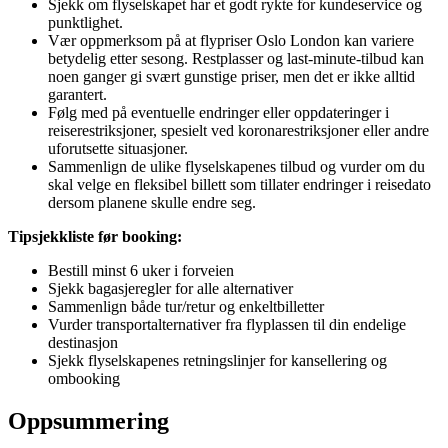
Sjekk om flyselskapet har et godt rykte for kundeservice og
punktlighet.
Vær oppmerksom på at flypriser Oslo London kan variere
betydelig etter sesong. Restplasser og last-minute-tilbud kan
noen ganger gi svært gunstige priser, men det er ikke alltid
garantert.
Følg med på eventuelle endringer eller oppdateringer i
reiserestriksjoner, spesielt ved koronarestriksjoner eller andre
uforutsette situasjoner.
Sammenlign de ulike flyselskapenes tilbud og vurder om du
skal velge en fleksibel billett som tillater endringer i reisedato
dersom planene skulle endre seg.
Tipsjekkliste før booking:
Bestill minst 6 uker i forveien
Sjekk bagasjeregler for alle alternativer
Sammenlign både tur/retur og enkeltbilletter
Vurder transportalternativer fra flyplassen til din endelige
destinasjon
Sjekk flyselskapenes retningslinjer for kansellering og
ombooking
Oppsummering