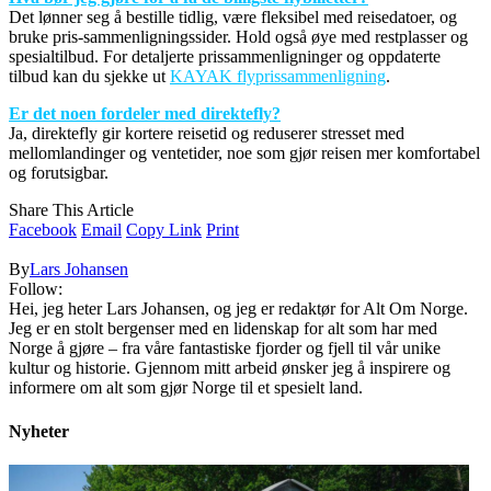
Det lønner seg å bestille tidlig, være fleksibel med reisedatoer, og
bruke pris-sammenligningssider. Hold også øye med restplasser og
spesialtilbud. For detaljerte prissammenligninger og oppdaterte
tilbud kan du sjekke ut
KAYAK flyprissammenligning
.
Er det noen fordeler med direktefly?
Ja, direktefly gir kortere reisetid og reduserer stresset med
mellomlandinger og ventetider, noe som gjør reisen mer komfortabel
og forutsigbar.
Share This Article
Facebook
Email
Copy Link
Print
By
Lars Johansen
Follow:
Hei, jeg heter Lars Johansen, og jeg er redaktør for Alt Om Norge.
Jeg er en stolt bergenser med en lidenskap for alt som har med
Norge å gjøre – fra våre fantastiske fjorder og fjell til vår unike
kultur og historie. Gjennom mitt arbeid ønsker jeg å inspirere og
informere om alt som gjør Norge til et spesielt land.
Nyheter