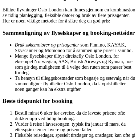
Billige flyvninger Oslo London kan finnes gjennom en kombinasjon
av tidlig planlegging, fleksible datoer og bruk av flere prisagenter.
Her er noen viktige metoder for å sikre deg en god pris:
Sammenligning av flyselskaper og booking-nettsider
Bruk søkemotorer og prisagenter
som Finn.no, KAYAK,
Skyscanner og Momondo for å sammenligne priser i sanntid.
Mange flyselskaper tilbyr direktefly Oslo London, for
eksempel Norwegian, SAS, British Airways og Ryanair, noe
som gir deg muligheten til å velge den ruten som passer best
for deg.
Ta hensyn til tilleggskostnader som bagasje og setevalg når du
sammenligner flybilletter Oslo London, da lavprisbilletter
noen ganger kan ha ekstra utgifter.
Beste tidspunkt for booking
Bestill minst 6 uker før avreise, da de laveste prisene ofte
dukker opp ved tidlig booking.
Vurder å reise i lavsesongen, typisk fra januar til mars, da
etterspørselen er lavere og prisene faller.
Fleksible reisedager, spesielt tirsdager og onsdager, kan ofte gi