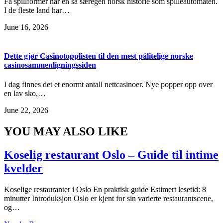
Få spillformer har en så særegen norsk historie som spilleautomaten.
I de fleste land har…
June 16, 2026
Dette gjør Casinotopplisten til den mest pålitelige norske
casinosammenligningssiden
I dag finnes det et enormt antall nettcasinoer. Nye popper opp over
en lav sko,…
June 22, 2026
YOU MAY ALSO LIKE
Koselig restaurant Oslo – Guide til intime
kvelder
Koselige restauranter i Oslo En praktisk guide Estimert lesetid: 8
minutter Introduksjon Oslo er kjent for sin varierte restaurantscene,
og…