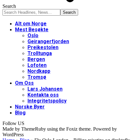
Search
Alt om Norge
Mest Besøkte
Oslo
Geirangerfjorden
Preikestolen
Trolltunga
Bergen
Lofoten
Nordkapp
Tromsø
Om Oss
Lars Johansen
Kontakta oss
Integritetspolicy
Norske Byer
Blog
Follow US
Made by ThemeRuby using the Foxiz theme. Powered by
WordPress