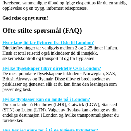
flyreisene, sammenligne tilbud og følge eksperttips får du en smidig
opplevelse og en trygg, informert reiseprosess.
God reise og nyt turen!
Ofte stilte spørsmål (FAQ)
Hvor lang tid tar flyturen fra Oslo til London?
Direkteflyvninger tar vanligvis mellom 2 og 2,25 timer i luften.
Husk at total reisetid også inkluderer tid til innsjekk,
sikkerhetskontroll og transport til og fra flyplassen.
Hvilke flyselskaper tilbyr direktefly Oslo London?
De mest populære flyselskapene inkluderer Norwegian, SAS,
British Airways og Ryanair. Disse tilbyr et bredt spekter av
prisklasser og tjenester, slik at du kan finne den løsningen som
passer deg best.
Hvilke flyplasser kan du lande på i London?
Du kan lande på Heathrow (LHR), Gatwick (LGW), Stansted
(STN) og Luton (LTN). Valget av flyplass kan avhenge av din
endelige destinasjon i London og hvilke transportmuligheter du
foretrekker.
Hva bør jeg gjøre for å få de billigste flybilletter?