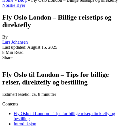
Home
»
Blog
»
Fly Oslo London – Billige reisetips og direktefly
Norske Byer
Fly Oslo London – Billige reisetips og
direktefly
By
Lars Johansen
Last updated: August 15, 2025
8 Min Read
Share
Fly Oslo til London – Tips for billige
reiser, direktefly og bestilling
Estimert lesetid: ca. 8 minutter
Contents
Fly Oslo til London – Tips for billige reiser, direktefly og
bestilling
Introduksjon