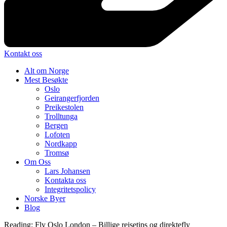
Kontakt oss
Alt om Norge
Mest Besøkte
Oslo
Geirangerfjorden
Preikestolen
Trolltunga
Bergen
Lofoten
Nordkapp
Tromsø
Om Oss
Lars Johansen
Kontakta oss
Integritetspolicy
Norske Byer
Blog
Reading:
Fly Oslo London – Billige reisetips og direktefly