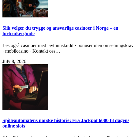
Slik velger du trygge og ansvarlige casinoer i Norge – en
forbrukerguide
Les også casinoer med lavt innskudd · bonuser uten omsetningskrav
· mobilcasino · Kontakt oss…
July 8, 2026
Spilleautomatens norske historie: Fra Jackpot 6000 til dagens
online slots