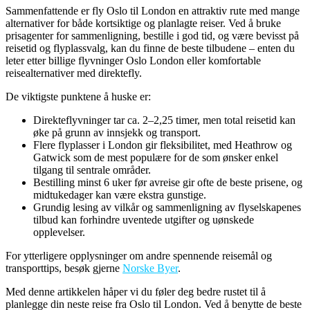
Sammenfattende er fly Oslo til London en attraktiv rute med mange
alternativer for både kortsiktige og planlagte reiser. Ved å bruke
prisagenter for sammenligning, bestille i god tid, og være bevisst på
reisetid og flyplassvalg, kan du finne de beste tilbudene – enten du
leter etter billige flyvninger Oslo London eller komfortable
reisealternativer med direktefly.
De viktigste punktene å huske er:
Direkteflyvninger tar ca. 2–2,25 timer, men total reisetid kan
øke på grunn av innsjekk og transport.
Flere flyplasser i London gir fleksibilitet, med Heathrow og
Gatwick som de mest populære for de som ønsker enkel
tilgang til sentrale områder.
Bestilling minst 6 uker før avreise gir ofte de beste prisene, og
midtukedager kan være ekstra gunstige.
Grundig lesing av vilkår og sammenligning av flyselskapenes
tilbud kan forhindre uventede utgifter og uønskede
opplevelser.
For ytterligere opplysninger om andre spennende reisemål og
transporttips, besøk gjerne
Norske Byer
.
Med denne artikkelen håper vi du føler deg bedre rustet til å
planlegge din neste reise fra Oslo til London. Ved å benytte de beste