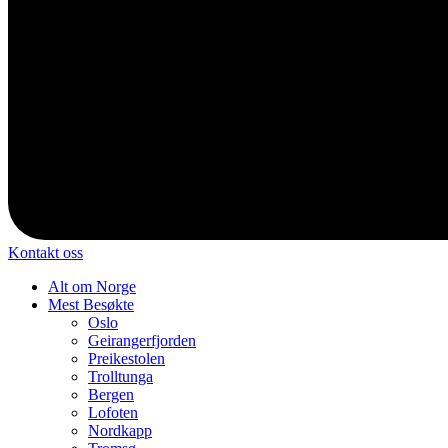
Kontakt oss
Alt om Norge
Mest Besøkte
Oslo
Geirangerfjorden
Preikestolen
Trolltunga
Bergen
Lofoten
Nordkapp