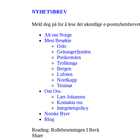
NYHETSBREV
Meld deg på for å lese det ukentlige e-postnyhetsbreve
Alt om Norge
Mest Besøkte
Oslo
Geirangerfjorden
Preikestolen
Trolltunga
Bergen
Lofoten
Nordkapp
Tromsø
Om Oss
Lars Johansen
Kontakta oss
Integritetspolicy
Norske Byer
Blog
Reading:
Rollebesetningen I Beck
Share