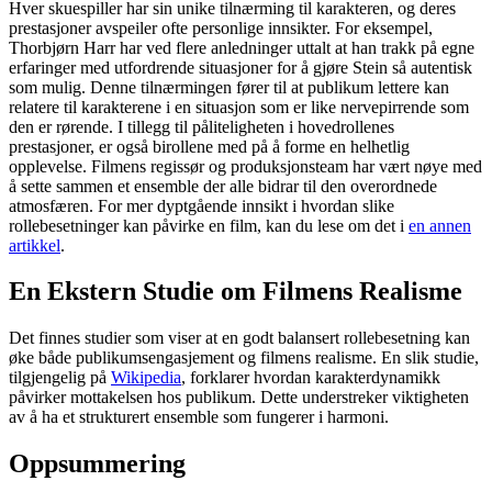
Hver skuespiller har sin unike tilnærming til karakteren, og deres
prestasjoner avspeiler ofte personlige innsikter. For eksempel,
Thorbjørn Harr har ved flere anledninger uttalt at han trakk på egne
erfaringer med utfordrende situasjoner for å gjøre Stein så autentisk
som mulig. Denne tilnærmingen fører til at publikum lettere kan
relatere til karakterene i en situasjon som er like nervepirrende som
den er rørende. I tillegg til påliteligheten i hovedrollenes
prestasjoner, er også birollene med på å forme en helhetlig
opplevelse. Filmens regissør og produksjonsteam har vært nøye med
å sette sammen et ensemble der alle bidrar til den overordnede
atmosfæren. For mer dyptgående innsikt i hvordan slike
rollebesetninger kan påvirke en film, kan du lese om det i
en annen
artikkel
.
En Ekstern Studie om Filmens Realisme
Det finnes studier som viser at en godt balansert rollebesetning kan
øke både publikumsengasjement og filmens realisme. En slik studie,
tilgjengelig på
Wikipedia
, forklarer hvordan karakterdynamikk
påvirker mottakelsen hos publikum. Dette understreker viktigheten
av å ha et strukturert ensemble som fungerer i harmoni.
Oppsummering