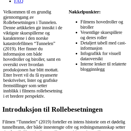
FAQ
Velkommen til en grundig
Nøkkelpunkter:
gjennomgang av
Filmens hovedroller og
Rollebesetningen i Tunnelen.
biroller
Denne artikkelen gir innsikt i de
Vesentlige skuespillere
viktigste skuespillerne og
og deres roller
karakterene i den norske
Detaljert tabell med cast-
katastrofefilmen “Tunnelen”
informasjon
(2019). Her finner du
Infografikk for visuell
informasjon om både
dataoversikt
hovedroller og biroller, samt en
Interne lenker til relaterte
oversikt over hvordan
blogginnlegg
produksjonen har blitt mottatt.
Etter hvert vil du få nyanserte
beskrivelser, lister og grafiske
fremstillinger som setter
innblikk i filmens rollebesetning
i et bredere perspektiv.
Introduksjon til Rollebesetningen
Filmen “Tunnelen” (2019) forteller en intens historie om et dødelig
tunnelbrann, der både innestengte ofre og redningsmannskap setter