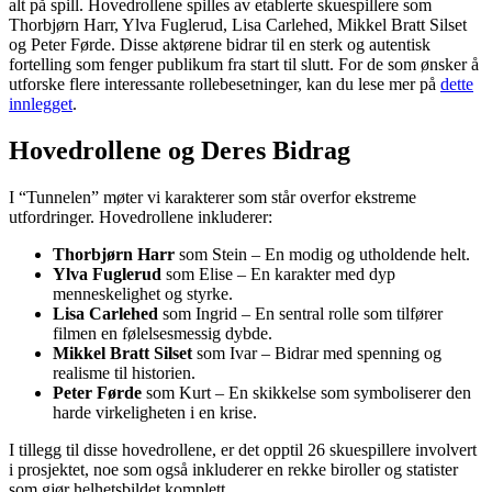
alt på spill. Hovedrollene spilles av etablerte skuespillere som
Thorbjørn Harr, Ylva Fuglerud, Lisa Carlehed, Mikkel Bratt Silset
og Peter Førde. Disse aktørene bidrar til en sterk og autentisk
fortelling som fenger publikum fra start til slutt. For de som ønsker å
utforske flere interessante rollebesetninger, kan du lese mer på
dette
innlegget
.
Hovedrollene og Deres Bidrag
I “Tunnelen” møter vi karakterer som står overfor ekstreme
utfordringer. Hovedrollene inkluderer:
Thorbjørn Harr
som Stein – En modig og utholdende helt.
Ylva Fuglerud
som Elise – En karakter med dyp
menneskelighet og styrke.
Lisa Carlehed
som Ingrid – En sentral rolle som tilfører
filmen en følelsesmessig dybde.
Mikkel Bratt Silset
som Ivar – Bidrar med spenning og
realisme til historien.
Peter Førde
som Kurt – En skikkelse som symboliserer den
harde virkeligheten i en krise.
I tillegg til disse hovedrollene, er det opptil 26 skuespillere involvert
i prosjektet, noe som også inkluderer en rekke biroller og statister
som gjør helhetsbildet komplett.