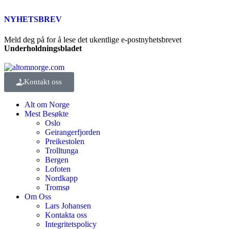
NYHETSBREV
Meld deg på for å lese det ukentlige e-postnyhetsbrevet
Underholdningsbladet
Kontakt oss
Alt om Norge
Mest Besøkte
Oslo
Geirangerfjorden
Preikestolen
Trolltunga
Bergen
Lofoten
Nordkapp
Tromsø
Om Oss
Lars Johansen
Kontakta oss
Integritetspolicy