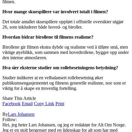
filmen.
Hvor mange skuespillere var involvert totalt i filmen?
Det totale antallet skuespillere oppført i offisielle oversikter utgjør
26, som inkluderer både hoved- og biroller.
Hvordan bidrar birollene til filmens realisme?
Birollene gir filmen ekstra dybde og realisme ved å tilføre små, men
viktige øyeblikk, som sammen med hovedrollene, bygger opp under
den intense atmosfæren.
Hva sier eksterne studier om rollebesetningens betydning?
Studier indikerer at en velbalansert rollebesetning øker
publikumsengasjementet og filmens generelle realisme, noe som er
viktig for å skape en troverdig fortelling.
Share This Article
Facebook
Email
Copy Link
Print
By
Lars Johansen
Follow:
Hei, jeg heter Lars Johansen, og jeg er redaktør for Alt Om Norge.
Jeg er en stolt bergenser med en lidenskap for alt som har med