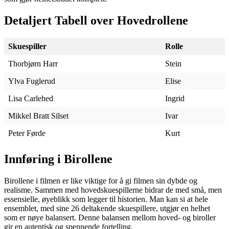
Detaljert Tabell over Hovedrollene
Skuespiller
Rolle
Thorbjørn Harr
Stein
Ylva Fuglerud
Elise
Lisa Carlehed
Ingrid
Mikkel Bratt Silset
Ivar
Peter Førde
Kurt
Innføring i Birollene
Birollene i filmen er like viktige for å gi filmen sin dybde og
realisme. Sammen med hovedskuespillerne bidrar de med små, men
essensielle, øyeblikk som legger til historien. Man kan si at hele
ensemblet, med sine 26 deltakende skuespillere, utgjør en helhet
som er nøye balansert. Denne balansen mellom hoved- og biroller
gir en autentisk og spennende fortelling.