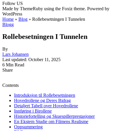
Follow US
Made by ThemeRuby using the Foxiz theme. Powered by
WordPress
Home
»
Blog
»
Rollebesetningen I Tunnelen
Blogg
Rollebesetningen I Tunnelen
By
Lars Johansen
Last updated: October 11, 2025
6 Min Read
Share
Contents
Introduksjon til Rollebesetningen
Hovedrollene og Deres Bidrag
Detaljert Tabell over Hovedrollene
Innføring i Birollene
Historiefortelling og Skuespillerprestasjoner
En Ekstern Studie om Filmens Realisme
Oppsummering