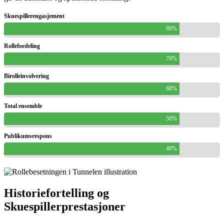
Skuespillerengasjement
80%
Rollefordeling
70%
Birolleinvolvering
60%
Total ensemble
50%
Publikumsrespons
40%
Historiefortelling og
Skuespillerprestasjoner