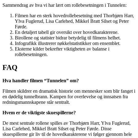
Sammendrag av hva vi har lært om rollebesetningen i Tunnelen:
Filmen har en sterk hovedrollebesetning med Thorbjørn Harr,
Ylva Fuglerud, Lisa Carlehed, Mikkel Bratt Silset og Peter
Førde.
En detaljert tabell gir oversikt over hovedkarakterene.
Birollene og statister bidrar betydelig til filmens helhet.
Infografikk illustrerer nøkkelstatistikker om ensemblet.
Eksterne kilder bekrefter viktigheten av balanse i
rollebesetningen.
FAQ
Hva handler filmen “Tunnelen” om?
Filmen skildrer en dramatisk historie om mennesker som blir fanget i
en dødelig tunnelbrann. Kampen for overlevelse og innsatsen fra
redningsmannskapene står sentralt.
Hvem er de viktigste skuespillerne?
De mest sentrale rollene spilles av Thorbjørn Harr, Ylva Fuglerud,
Lisa Carlehed, Mikkel Bratt Silset og Peter Førde. Disse
skuespillerne gir liv til de hovedkarakterene vi følger gjennom hele