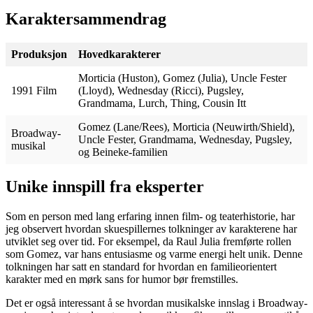
Karaktersammendrag
Produksjon
Hovedkarakterer
Morticia (Huston), Gomez (Julia), Uncle Fester
1991 Film
(Lloyd), Wednesday (Ricci), Pugsley,
Grandmama, Lurch, Thing, Cousin Itt
Gomez (Lane/Rees), Morticia (Neuwirth/Shield),
Broadway-
Uncle Fester, Grandmama, Wednesday, Pugsley,
musikal
og Beineke-familien
Unike innspill fra eksperter
Som en person med lang erfaring innen film- og teaterhistorie, har
jeg observert hvordan skuespillernes tolkninger av karakterene har
utviklet seg over tid. For eksempel, da Raul Julia fremførte rollen
som Gomez, var hans entusiasme og varme energi helt unik. Denne
tolkningen har satt en standard for hvordan en familieorientert
karakter med en mørk sans for humor bør fremstilles.
Det er også interessant å se hvordan musikalske innslag i Broadway-