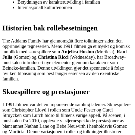
Betydningen av karakterutvikling i familien
Internasjonalt kulturfenomen
Historien bak rollebesetningen
The Addams Family har gjennomgått flere tolkninger siden den
opprinnelige tegneserien. Mens 1991-filmen ga et mørkt og komisk
innblikk med skuespillere som
Anjelica Huston
(Morticia),
Raul
Julia
(Gomez) og
Christina Ricci
(Wednesday), har Broadway-
musikalen introdusert nye elementer gjennom karakterer som
Beineke-familien. Denne utviklingen gjør det spennende å følge
hvilken tilpasning som best fanger essensen av den exentriske
familien.
Skuespillere og prestasjoner
I 1991-filmen var det en imponerende samling talenter. Skuespillere
som Christopher Lloyd i rollen som Uncle Fester og Carel
Struycken som Lurch bidro til filmens varige appell. På scenen, i
musikalen fra 2010, opplevde vi stjernespekkede prestasjoner av
blant annet Nathan Lane og Bebe Neuwirth i henholdsvis Gomez
og Morticia. Denne variasjonen i roller og tolkninger illustrerer