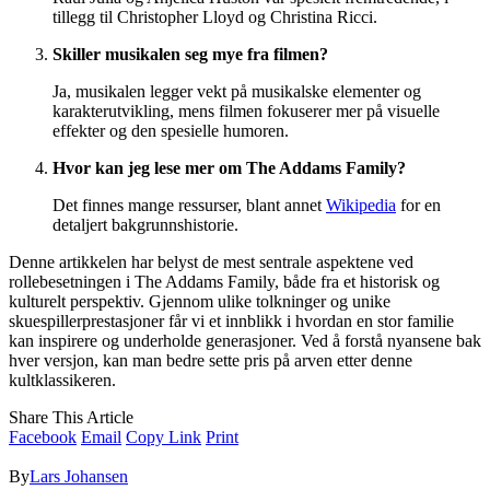
tillegg til Christopher Lloyd og Christina Ricci.
Skiller musikalen seg mye fra filmen?
Ja, musikalen legger vekt på musikalske elementer og
karakterutvikling, mens filmen fokuserer mer på visuelle
effekter og den spesielle humoren.
Hvor kan jeg lese mer om The Addams Family?
Det finnes mange ressurser, blant annet
Wikipedia
for en
detaljert bakgrunnshistorie.
Denne artikkelen har belyst de mest sentrale aspektene ved
rollebesetningen i The Addams Family, både fra et historisk og
kulturelt perspektiv. Gjennom ulike tolkninger og unike
skuespillerprestasjoner får vi et innblikk i hvordan en stor familie
kan inspirere og underholde generasjoner. Ved å forstå nyansene bak
hver versjon, kan man bedre sette pris på arven etter denne
kultklassikeren.
Share This Article
Facebook
Email
Copy Link
Print
By
Lars Johansen