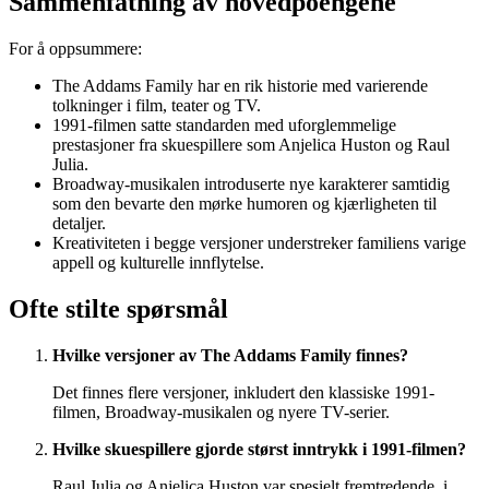
Sammenfatning av hovedpoengene
For å oppsummere:
The Addams Family har en rik historie med varierende
tolkninger i film, teater og TV.
1991-filmen satte standarden med uforglemmelige
prestasjoner fra skuespillere som Anjelica Huston og Raul
Julia.
Broadway-musikalen introduserte nye karakterer samtidig
som den bevarte den mørke humoren og kjærligheten til
detaljer.
Kreativiteten i begge versjoner understreker familiens varige
appell og kulturelle innflytelse.
Ofte stilte spørsmål
Hvilke versjoner av The Addams Family finnes?
Det finnes flere versjoner, inkludert den klassiske 1991-
filmen, Broadway-musikalen og nyere TV-serier.
Hvilke skuespillere gjorde størst inntrykk i 1991-filmen?
Raul Julia og Anjelica Huston var spesielt fremtredende, i