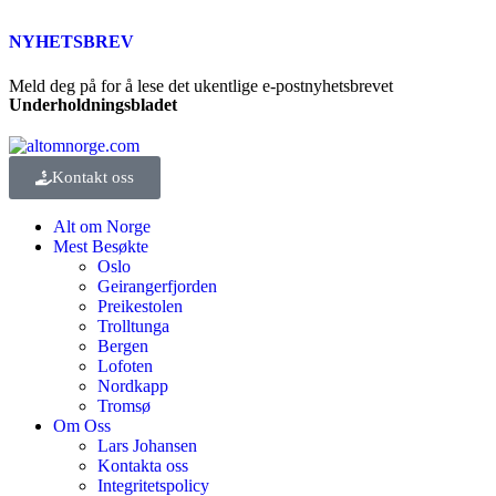
NYHETSBREV
Meld deg på for å lese det ukentlige e-postnyhetsbrevet
Underholdningsbladet
Kontakt oss
Alt om Norge
Mest Besøkte
Oslo
Geirangerfjorden
Preikestolen
Trolltunga
Bergen
Lofoten
Nordkapp
Tromsø
Om Oss
Lars Johansen
Kontakta oss
Integritetspolicy