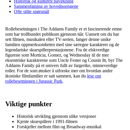
Historisk og kulturell påvirkning
Sammenfatning av hovedpoengene
Ofte stilte spørsmål
Rollebesetningen i The Addams Family er et fascinerende emne
som har trollbundet publikum gjennom tiår. Uansett om du har
sett filmen, musikalen eller TV-serien, fanger denne unike
familien oppmerksomheten med sine særegne karakterer og de
legendariske skuespillerprestasjonene. Fra de elskverdige
figurene som Morticia, Gomez, og Wednesday til de mer
eksentriske karakterene som Uncle Fester og Cousin Itt, byr The
Addams Family på et univers fullt av fargerike, minneverdige
roller. For de som ønsker å utforske mer om hvordan andre
ikoniske filmfamilier er satt sammen, kan du
lese om
rollebesetningen i Jurassic Park
.
Viktige punkter
Historisk utvikling gjennom ulike versjoner
Kjente skuespillere i 1991-filmen
Forskjeller mellom film og Broadway-musikal