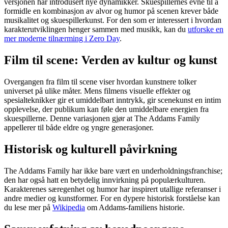
versjonen har introdusert nye dynamikker. Skuespillernes evne til å
formidle en kombinasjon av alvor og humor på scenen krever både
musikalitet og skuespillerkunst. For den som er interessert i hvordan
karakterutviklingen henger sammen med musikk, kan du
utforske en
mer moderne tilnærming i Zero Day
.
Film til scene: Verden av kultur og kunst
Overgangen fra film til scene viser hvordan kunstnere tolker
universet på ulike måter. Mens filmens visuelle effekter og
spesialteknikker gir et umiddelbart inntrykk, gir scenekunst en intim
opplevelse, der publikum kan føle den umiddelbare energien fra
skuespillerne. Denne variasjonen gjør at The Addams Family
appellerer til både eldre og yngre generasjoner.
Historisk og kulturell påvirkning
The Addams Family har ikke bare vært en underholdningsfranchise;
den har også hatt en betydelig innvirkning på populærkulturen.
Karakterenes særegenhet og humor har inspirert utallige referanser i
andre medier og kunstformer. For en dypere historisk forståelse kan
du lese mer på
Wikipedia
om Addams-familiens historie.