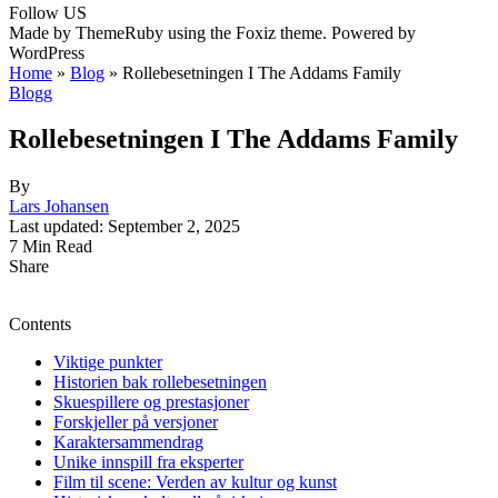
Follow US
Made by ThemeRuby using the Foxiz theme. Powered by
WordPress
Home
»
Blog
»
Rollebesetningen I The Addams Family
Blogg
Rollebesetningen I The Addams Family
By
Lars Johansen
Last updated: September 2, 2025
7 Min Read
Share
Contents
Viktige punkter
Historien bak rollebesetningen
Skuespillere og prestasjoner
Forskjeller på versjoner
Karaktersammendrag
Unike innspill fra eksperter
Film til scene: Verden av kultur og kunst