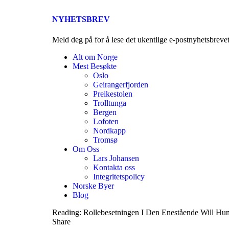
NYHETSBREV
Meld deg på for å lese det ukentlige e-postnyhetsbreve
Alt om Norge
Mest Besøkte
Oslo
Geirangerfjorden
Preikestolen
Trolltunga
Bergen
Lofoten
Nordkapp
Tromsø
Om Oss
Lars Johansen
Kontakta oss
Integritetspolicy
Norske Byer
Blog
Reading:
Rollebesetningen I Den Enestående Will Hun
Share