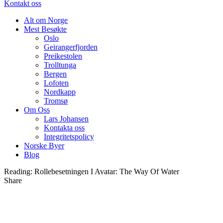
Kontakt oss
Alt om Norge
Mest Besøkte
Oslo
Geirangerfjorden
Preikestolen
Trolltunga
Bergen
Lofoten
Nordkapp
Tromsø
Om Oss
Lars Johansen
Kontakta oss
Integritetspolicy
Norske Byer
Blog
Reading:
Rollebesetningen I Avatar: The Way Of Water
Share