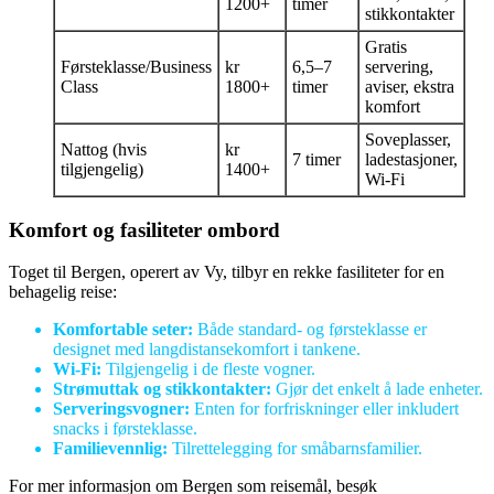
1200+
timer
stikkontakter
Gratis
Førsteklasse/Business
kr
6,5–7
servering,
Class
1800+
timer
aviser, ekstra
komfort
Soveplasser,
Nattog (hvis
kr
7 timer
ladestasjoner,
tilgjengelig)
1400+
Wi-Fi
Komfort og fasiliteter ombord
Toget til Bergen, operert av Vy, tilbyr en rekke fasiliteter for en
behagelig reise:
Komfortable seter:
Både standard- og førsteklasse er
designet med langdistansekomfort i tankene.
Wi-Fi:
Tilgjengelig i de fleste vogner.
Strømuttak og stikkontakter:
Gjør det enkelt å lade enheter.
Serveringsvogner:
Enten for forfriskninger eller inkludert
snacks i førsteklasse.
Familievennlig:
Tilrettelegging for småbarnsfamilier.
For mer informasjon om Bergen som reisemål, besøk