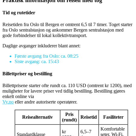
Praktisk informasjon om reisen med tog
Tid og rutetider
Reisetiden fra Oslo til Bergen er omtrent 6,5 til 7 timer. Toget starter
fra Oslo sentralstasjon og ankommer Bergen sentralstasjon med
gode forbindelser til lokal kollektivtransport.
Daglige avganger inkluderer blant annet:
Første avgang fra Oslo: ca. 08:25
Siste avgang: ca. 15:43
Billettpriser og bestilling
Billettprisene starter ofte rundt ca. 110 USD (omtrent kr 1200), med
muligheter for lavere priser ved tidlig bestilling. Bestilling gjøres
enkelt online via
Vy.no
eller andre autoriserte operatører.
Pris
Reisealternativ
Reisetid
Fasiliteter
(rundt)
Komfortable
kr
6,5–7
Standardklasse
seter, Wi-Fi,