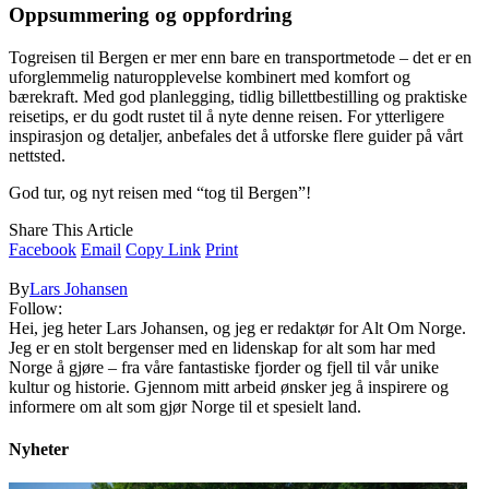
Oppsummering og oppfordring
Togreisen til Bergen er mer enn bare en transportmetode – det er en
uforglemmelig naturopplevelse kombinert med komfort og
bærekraft. Med god planlegging, tidlig billettbestilling og praktiske
reisetips, er du godt rustet til å nyte denne reisen. For ytterligere
inspirasjon og detaljer, anbefales det å utforske flere guider på vårt
nettsted.
God tur, og nyt reisen med “tog til Bergen”!
Share This Article
Facebook
Email
Copy Link
Print
By
Lars Johansen
Follow:
Hei, jeg heter Lars Johansen, og jeg er redaktør for Alt Om Norge.
Jeg er en stolt bergenser med en lidenskap for alt som har med
Norge å gjøre – fra våre fantastiske fjorder og fjell til vår unike
kultur og historie. Gjennom mitt arbeid ønsker jeg å inspirere og
informere om alt som gjør Norge til et spesielt land.
Nyheter