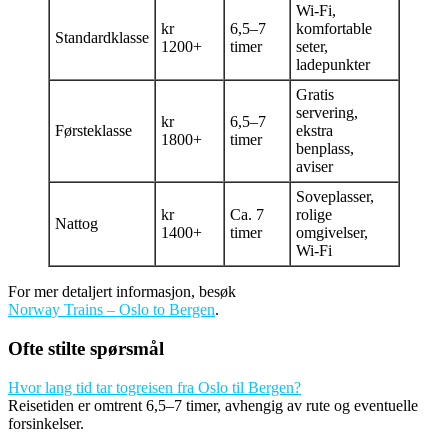
Wi-Fi,
kr
6,5–7
komfortable
Standardklasse
1200+
timer
seter,
ladepunkter
Gratis
servering,
kr
6,5–7
Førsteklasse
ekstra
1800+
timer
benplass,
aviser
Soveplasser,
kr
Ca. 7
rolige
Nattog
1400+
timer
omgivelser,
Wi-Fi
For mer detaljert informasjon, besøk
Norway Trains – Oslo to Bergen
.
Ofte stilte spørsmål
Hvor lang tid tar togreisen fra Oslo til Bergen?
Reisetiden er omtrent 6,5–7 timer, avhengig av rute og eventuelle
forsinkelser.