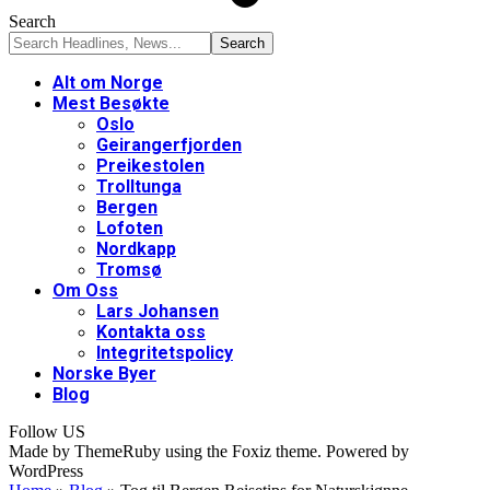
Search
Alt om Norge
Mest Besøkte
Oslo
Geirangerfjorden
Preikestolen
Trolltunga
Bergen
Lofoten
Nordkapp
Tromsø
Om Oss
Lars Johansen
Kontakta oss
Integritetspolicy
Norske Byer
Blog
Follow US
Made by ThemeRuby using the Foxiz theme. Powered by
WordPress