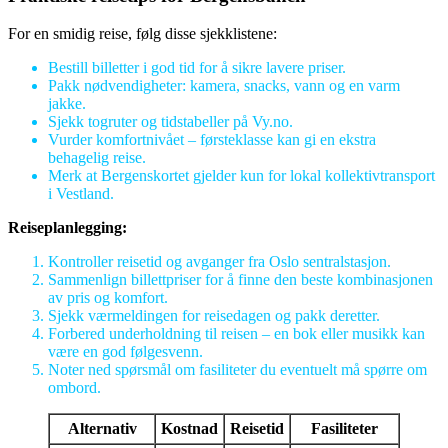
For en smidig reise, følg disse sjekklistene:
Bestill billetter i god tid for å sikre lavere priser.
Pakk nødvendigheter: kamera, snacks, vann og en varm
jakke.
Sjekk togruter og tidstabeller på Vy.no.
Vurder komfortnivået – førsteklasse kan gi en ekstra
behagelig reise.
Merk at Bergenskortet gjelder kun for lokal kollektivtransport
i Vestland.
Reiseplanlegging:
Kontroller reisetid og avganger fra Oslo sentralstasjon.
Sammenlign billettpriser for å finne den beste kombinasjonen
av pris og komfort.
Sjekk værmeldingen for reisedagen og pakk deretter.
Forbered underholdning til reisen – en bok eller musikk kan
være en god følgesvenn.
Noter ned spørsmål om fasiliteter du eventuelt må spørre om
ombord.
Alternativ
Kostnad
Reisetid
Fasiliteter