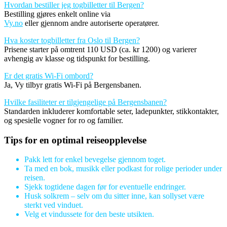
Hvordan bestiller jeg togbilletter til Bergen?
Bestilling gjøres enkelt online via
Vy.no
eller gjennom andre autoriserte operatører.
Hva koster togbilletter fra Oslo til Bergen?
Prisene starter på omtrent 110 USD (ca. kr 1200) og varierer
avhengig av klasse og tidspunkt for bestilling.
Er det gratis Wi-Fi ombord?
Ja, Vy tilbyr gratis Wi-Fi på Bergensbanen.
Hvilke fasiliteter er tilgjengelige på Bergensbanen?
Standarden inkluderer komfortable seter, ladepunkter, stikkontakter,
og spesielle vogner for ro og familier.
Tips for en optimal reiseopplevelse
Pakk lett for enkel bevegelse gjennom toget.
Ta med en bok, musikk eller podkast for rolige perioder under
reisen.
Sjekk togtidene dagen før for eventuelle endringer.
Husk solkrem – selv om du sitter inne, kan sollyset være
sterkt ved vinduet.
Velg et vindussete for den beste utsikten.