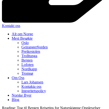
Kontakt oss
Alt om Norge
Mest Besøkte
Oslo
Geirangerfjorden
Preikestolen
Trolltunga
Bergen
Lofoten
Nordkapp
Tromsø
Om Oss
Lars Johansen
Kontakta oss
Integritetspolicy
Norske Byer
Blog
Reading:
Tog til Bergen Reisetips for Naturskjønne Opplevelser