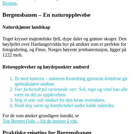
Bergen
.
Bergensbanen – En naturopplevelse
Naturskjønne landskap
Toget krysser majestetiske fjell, dype daler og grønne skoger. Den
høyfjellet over Hardangervidda byr på utsikter som er perfekte for
fotografering, og Finse, Norges høyeste jernbanestasjon, ligger på
1222 moh.
Reiseopplevelser og høydepunkter ombord
Ta med kamera
– naturens forandring gjennom årstidene gir
spektakulære utsikter.
Vær forberedt på varierende vær:
Sol, regn og vind kan alle
være en del av opplevelsen.
Velg et sete ved vinduet
for den beste oversikten.
Hold deg varm og komfortabel
under kalde måneder.
For de som ønsker grundigere innsikt, se
Tog Bergen Oslo – Alt du trenger å vite
.
Praktiske reisetips for Bergensbanen