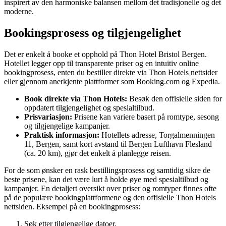
inspirert av den harmoniske balansen mellom det tradisjonelle og det
moderne.
Bookingsprosess og tilgjengelighet
Det er enkelt å booke et opphold på Thon Hotel Bristol Bergen.
Hotellet legger opp til transparente priser og en intuitiv online
bookingprosess, enten du bestiller direkte via Thon Hotels nettsider
eller gjennom anerkjente plattformer som Booking.com og Expedia.
Book direkte via Thon Hotels:
Besøk den offisielle siden for
oppdatert tilgjengelighet og spesialtilbud.
Prisvariasjon:
Prisene kan variere basert på romtype, sesong
og tilgjengelige kampanjer.
Praktisk informasjon:
Hotellets adresse, Torgalmenningen
11, Bergen, samt kort avstand til Bergen Lufthavn Flesland
(ca. 20 km), gjør det enkelt å planlegge reisen.
For de som ønsker en rask bestillingsprosess og samtidig sikre de
beste prisene, kan det være lurt å holde øye med spesialtilbud og
kampanjer. En detaljert oversikt over priser og romtyper finnes ofte
på de populære bookingplattformene og den offisielle Thon Hotels
nettsiden. Eksempel på en bookingprosess:
Søk etter tilgjengelige datoer.