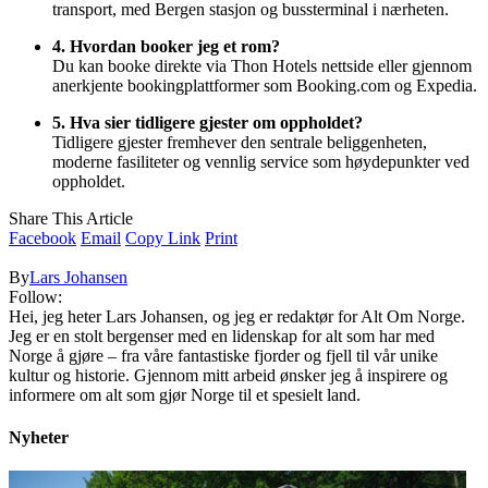
transport, med Bergen stasjon og bussterminal i nærheten.
4. Hvordan booker jeg et rom?
Du kan booke direkte via Thon Hotels nettside eller gjennom
anerkjente bookingplattformer som Booking.com og Expedia.
5. Hva sier tidligere gjester om oppholdet?
Tidligere gjester fremhever den sentrale beliggenheten,
moderne fasiliteter og vennlig service som høydepunkter ved
oppholdet.
Share This Article
Facebook
Email
Copy Link
Print
By
Lars Johansen
Follow:
Hei, jeg heter Lars Johansen, og jeg er redaktør for Alt Om Norge.
Jeg er en stolt bergenser med en lidenskap for alt som har med
Norge å gjøre – fra våre fantastiske fjorder og fjell til vår unike
kultur og historie. Gjennom mitt arbeid ønsker jeg å inspirere og
informere om alt som gjør Norge til et spesielt land.
Nyheter