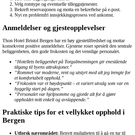
Velg romtype og eventuelle tilleggstjenester.
Bekreft reservasjonen og motta en bekreftelse på e-post.
Nyt en problemfri innsjekkingsprosess ved ankomst.
Anmeldelser og gjesteopplevelser
Thon Hotel Bristol Bergen har en høy gjestetilfredshet og mottar
konsekvent positive anmeldelser. Gjestene roser spesielt den sentrale
beliggenheten, den gode frokosten og det vennlige personalet.
“Hotellets beliggenhet på Torgalmenningen gir enestående
tilgang til byens attraksjoner.”
“Rommet var moderne, rent og utstyrt med alt jeg trengte for
et komfortabelt opphold.”
“Frokosten var et høydepunkt – et variert utvalg som var en
hyggelig start på dagen.”
“Personalet var hjelpsomme og gjorde alt for å gjøre
oppholdet mitt enkelt og avslappende.”
Praktiske tips for et vellykket opphold i
Bergen
Utforsk nærområdet:
Benytt muligheten til å gå en tur til