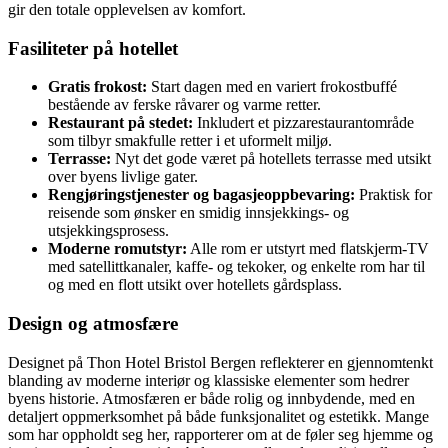
gir den totale opplevelsen av komfort.
Fasiliteter på hotellet
Gratis frokost:
Start dagen med en variert frokostbuffé
bestående av ferske råvarer og varme retter.
Restaurant på stedet:
Inkludert et pizzarestaurantområde
som tilbyr smakfulle retter i et uformelt miljø.
Terrasse:
Nyt det gode været på hotellets terrasse med utsikt
over byens livlige gater.
Rengjøringstjenester og bagasjeoppbevaring:
Praktisk for
reisende som ønsker en smidig innsjekkings- og
utsjekkingsprosess.
Moderne romutstyr:
Alle rom er utstyrt med flatskjerm-TV
med satellittkanaler, kaffe- og tekoker, og enkelte rom har til
og med en flott utsikt over hotellets gårdsplass.
Design og atmosfære
Designet på Thon Hotel Bristol Bergen reflekterer en gjennomtenkt
blanding av moderne interiør og klassiske elementer som hedrer
byens historie. Atmosfæren er både rolig og innbydende, med en
detaljert oppmerksomhet på både funksjonalitet og estetikk. Mange
som har oppholdt seg her, rapporterer om at de føler seg hjemme og