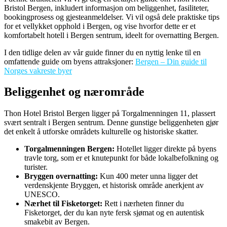
Bristol Bergen, inkludert informasjon om beliggenhet, fasiliteter,
bookingprosess og gjesteanmeldelser. Vi vil også dele praktiske tips
for et vellykket opphold i Bergen, og vise hvorfor dette er et
komfortabelt hotell i Bergen sentrum, ideelt for overnatting Bergen.
I den tidlige delen av vår guide finner du en nyttig lenke til en
omfattende guide om byens attraksjoner:
Bergen – Din guide til
Norges vakreste byer
Beliggenhet og nærområde
Thon Hotel Bristol Bergen ligger på Torgalmenningen 11, plassert
svært sentralt i Bergen sentrum. Denne gunstige beliggenheten gjør
det enkelt å utforske områdets kulturelle og historiske skatter.
Torgalmenningen Bergen:
Hotellet ligger direkte på byens
travle torg, som er et knutepunkt for både lokalbefolkning og
turister.
Bryggen overnatting:
Kun 400 meter unna ligger det
verdenskjente Bryggen, et historisk område anerkjent av
UNESCO.
Nærhet til Fisketorget:
Rett i nærheten finner du
Fisketorget, der du kan nyte fersk sjømat og en autentisk
smakebit av Bergen.