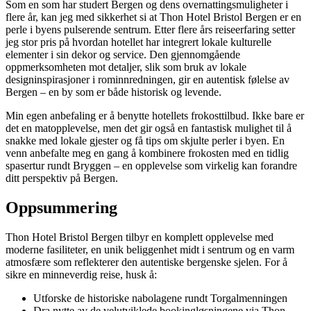
Som en som har studert Bergen og dens overnattingsmuligheter i
flere år, kan jeg med sikkerhet si at Thon Hotel Bristol Bergen er en
perle i byens pulserende sentrum. Etter flere års reiseerfaring setter
jeg stor pris på hvordan hotellet har integrert lokale kulturelle
elementer i sin dekor og service. Den gjennomgående
oppmerksomheten mot detaljer, slik som bruk av lokale
designinspirasjoner i rominnredningen, gir en autentisk følelse av
Bergen – en by som er både historisk og levende.
Min egen anbefaling er å benytte hotellets frokosttilbud. Ikke bare er
det en matopplevelse, men det gir også en fantastisk mulighet til å
snakke med lokale gjester og få tips om skjulte perler i byen. En
venn anbefalte meg en gang å kombinere frokosten med en tidlig
spasertur rundt Bryggen – en opplevelse som virkelig kan forandre
ditt perspektiv på Bergen.
Oppsummering
Thon Hotel Bristol Bergen tilbyr en komplett opplevelse med
moderne fasiliteter, en unik beliggenhet midt i sentrum og en varm
atmosfære som reflekterer den autentiske bergenske sjelen. For å
sikre en minneverdig reise, husk å:
Utforske de historiske nabolagene rundt Torgalmenningen
Dra nytte av de velutviklede bookingløsningene via Thon