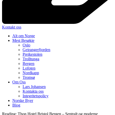
Kontakt oss
Alt om Norge
Mest Besøkte
Oslo
Geirangerfjorden
Preikestolen
Trolltunga
Bergen
Lofoten
Nordkapp
Tromsø
Om Oss
Lars Johansen
Kontakta oss
Integritetspolicy
Norske Byer
Blog
Reading:
Thon Hotel Bristol Bergen – Sentralt og moderne