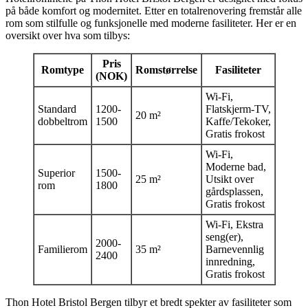
på både komfort og modernitet. Etter en totalrenovering fremstår alle
rom som stilfulle og funksjonelle med moderne fasiliteter. Her er en
oversikt over hva som tilbys:
Pris
Romtype
Romstørrelse
Fasiliteter
(NOK)
Wi-Fi,
Standard
1200-
Flatskjerm-TV,
20 m²
dobbeltrom
1500
Kaffe/Tekoker,
Gratis frokost
Wi-Fi,
Moderne bad,
Superior
1500-
25 m²
Utsikt over
rom
1800
gårdsplassen,
Gratis frokost
Wi-Fi, Ekstra
seng(er),
2000-
Familierom
35 m²
Barnevennlig
2400
innredning,
Gratis frokost
Thon Hotel Bristol Bergen tilbyr et bredt spekter av fasiliteter som