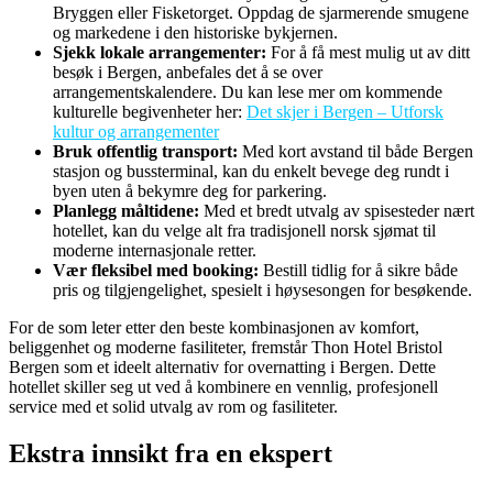
Bryggen eller Fisketorget. Oppdag de sjarmerende smugene
og markedene i den historiske bykjernen.
Sjekk lokale arrangementer:
For å få mest mulig ut av ditt
besøk i Bergen, anbefales det å se over
arrangementskalendere. Du kan lese mer om kommende
kulturelle begivenheter her:
Det skjer i Bergen – Utforsk
kultur og arrangementer
Bruk offentlig transport:
Med kort avstand til både Bergen
stasjon og bussterminal, kan du enkelt bevege deg rundt i
byen uten å bekymre deg for parkering.
Planlegg måltidene:
Med et bredt utvalg av spisesteder nært
hotellet, kan du velge alt fra tradisjonell norsk sjømat til
moderne internasjonale retter.
Vær fleksibel med booking:
Bestill tidlig for å sikre både
pris og tilgjengelighet, spesielt i høysesongen for besøkende.
For de som leter etter den beste kombinasjonen av komfort,
beliggenhet og moderne fasiliteter, fremstår Thon Hotel Bristol
Bergen som et ideelt alternativ for overnatting i Bergen. Dette
hotellet skiller seg ut ved å kombinere en vennlig, profesjonell
service med et solid utvalg av rom og fasiliteter.
Ekstra innsikt fra en ekspert