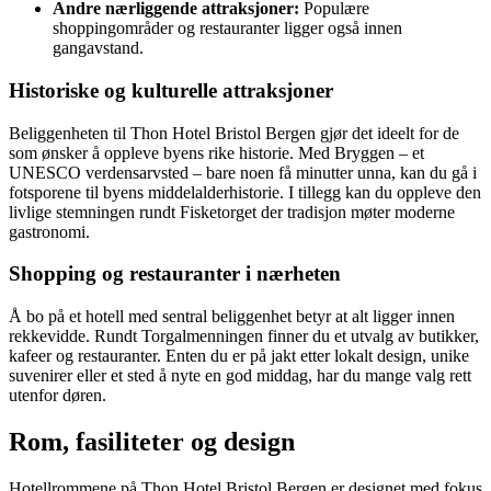
Andre nærliggende attraksjoner:
Populære
shoppingområder og restauranter ligger også innen
gangavstand.
Historiske og kulturelle attraksjoner
Beliggenheten til Thon Hotel Bristol Bergen gjør det ideelt for de
som ønsker å oppleve byens rike historie. Med Bryggen – et
UNESCO verdensarvsted – bare noen få minutter unna, kan du gå i
fotsporene til byens middelalderhistorie. I tillegg kan du oppleve den
livlige stemningen rundt Fisketorget der tradisjon møter moderne
gastronomi.
Shopping og restauranter i nærheten
Å bo på et hotell med sentral beliggenhet betyr at alt ligger innen
rekkevidde. Rundt Torgalmenningen finner du et utvalg av butikker,
kafeer og restauranter. Enten du er på jakt etter lokalt design, unike
suvenirer eller et sted å nyte en god middag, har du mange valg rett
utenfor døren.
Rom, fasiliteter og design
Hotellrommene på Thon Hotel Bristol Bergen er designet med fokus