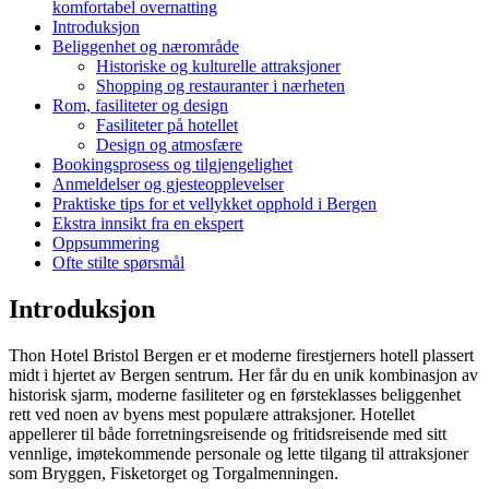
komfortabel overnatting
Introduksjon
Beliggenhet og nærområde
Historiske og kulturelle attraksjoner
Shopping og restauranter i nærheten
Rom, fasiliteter og design
Fasiliteter på hotellet
Design og atmosfære
Bookingsprosess og tilgjengelighet
Anmeldelser og gjesteopplevelser
Praktiske tips for et vellykket opphold i Bergen
Ekstra innsikt fra en ekspert
Oppsummering
Ofte stilte spørsmål
Introduksjon
Thon Hotel Bristol Bergen er et moderne firestjerners hotell plassert
midt i hjertet av Bergen sentrum. Her får du en unik kombinasjon av
historisk sjarm, moderne fasiliteter og en førsteklasses beliggenhet
rett ved noen av byens mest populære attraksjoner. Hotellet
appellerer til både forretningsreisende og fritidsreisende med sitt
vennlige, imøtekommende personale og lette tilgang til attraksjoner
som Bryggen, Fisketorget og Torgalmenningen.