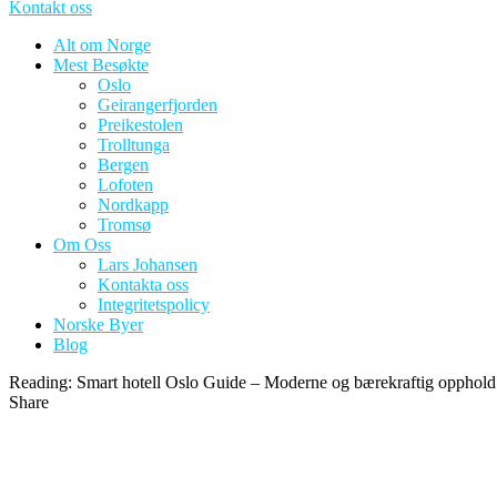
Kontakt oss
Alt om Norge
Mest Besøkte
Oslo
Geirangerfjorden
Preikestolen
Trolltunga
Bergen
Lofoten
Nordkapp
Tromsø
Om Oss
Lars Johansen
Kontakta oss
Integritetspolicy
Norske Byer
Blog
Reading:
Smart hotell Oslo Guide – Moderne og bærekraftig opphold
Share