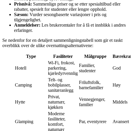
Prisnivå:
Sammenlign priser og se etter spesialtilbud eller
rabatter, spesielt for studenter eller lengre opphold.
Sæson:
Vurder sesongbaserte variasjoner i pris og
tilgjengelighet.
Anmeldelser:
Les brukeromtaler for å få et innblikk i andres
erfaringer.
Se nedenfor for en detaljert sammenligningstabell som gir et raskt
overblikk over de ulike overnattingsalternativene:
Type
Fasiliteter
Målgruppe
Bærekra
Wi-Fi, frokost,
Familier,
Hotell
parkering,
God
studenter
kjæledyrvennlig
Telt- og
Friluftsfolk,
Camping
bobilplasser,
Høy
barnefamilier
sanitæranlegg
Privat,
Vennegjenger,
Hytte
naturnær,
Middels
familier
kjøkken
Moderne
fasiliteter,
Glamping
Par, eventyrere
Avansert
komfort,
naturnær