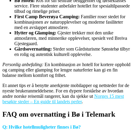
Bø Hotell:
Ros for sin sentrale beliggenhet og førsteklasses
service. Flere studenter anbefaler hotellet for spesialtilpassede
tilbud og rimelige priser.
First Camp Beverøya Camping:
Familier roser stedet for
kombinasjonen av naturopplevelser og moderne fasiliteter
med en avslappet atmosfære.
Hytter og Glamping:
Gjester trekker mot den unike
atmosfæren, med minnerike opplevelser, spesielt ved Breiva
Gjestegaard.
Gårdsovernatting:
Steder som Gårdsturisme Sønstebø tilbyr
en rolig og autentisk kulturell opplevelse.
Personlig anbefaling:
En kombinasjon av hotell for kortere opphold
og camping eller glamping for lengre naturferier kan gi en fin
balanse mellom komfort og frihet.
Et annet tips er å benytte anerkjente mobilapper og nettsteder for de
nyeste brukeranmeldelsene. For en dypere forståelse av hvordan
andre norske reisemål rangerer, kan du sjekke ut
Norges 15 mest
besøkte steder – En guide til landets perler
.
FAQ om overnatting i Bø i Telemark
Q: Hvilke hotellmuligheter finnes i Bø?