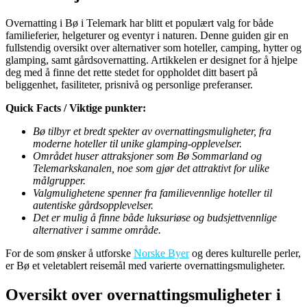
Overnatting i Bø i Telemark har blitt et populært valg for både
familieferier, helgeturer og eventyr i naturen. Denne guiden gir en
fullstendig oversikt over alternativer som hoteller, camping, hytter og
glamping, samt gårdsovernatting. Artikkelen er designet for å hjelpe
deg med å finne det rette stedet for oppholdet ditt basert på
beliggenhet, fasiliteter, prisnivå og personlige preferanser.
Quick Facts / Viktige punkter:
Bø tilbyr et bredt spekter av overnattingsmuligheter, fra
moderne hoteller til unike glamping-opplevelser.
Området huser attraksjoner som Bø Sommarland og
Telemarkskanalen, noe som gjør det attraktivt for ulike
målgrupper.
Valgmulighetene spenner fra familievennlige hoteller til
autentiske gårdsopplevelser.
Det er mulig å finne både luksuriøse og budsjettvennlige
alternativer i samme område.
For de som ønsker å utforske
Norske Byer
og deres kulturelle perler,
er Bø et veletablert reisemål med varierte overnattingsmuligheter.
Oversikt over overnattingsmuligheter i