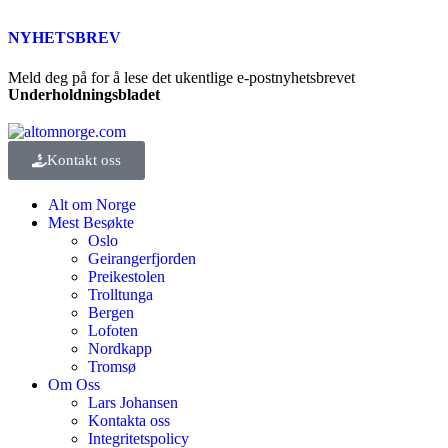
NYHETSBREV
Meld deg på for å lese det ukentlige e-postnyhetsbrevet
Underholdningsbladet
Kontakt oss
Alt om Norge
Mest Besøkte
Oslo
Geirangerfjorden
Preikestolen
Trolltunga
Bergen
Lofoten
Nordkapp
Tromsø
Om Oss
Lars Johansen
Kontakta oss
Integritetspolicy