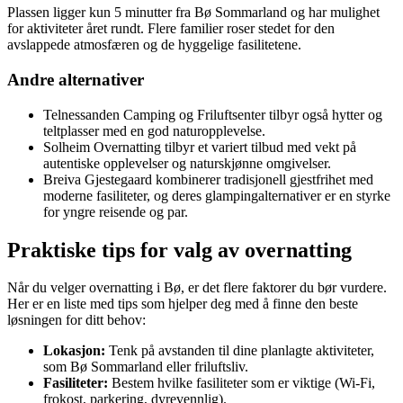
Plassen ligger kun 5 minutter fra Bø Sommarland og har mulighet
for aktiviteter året rundt. Flere familier roser stedet for den
avslappede atmosfæren og de hyggelige fasilitetene.
Andre alternativer
Telnessanden Camping og Friluftsenter tilbyr også hytter og
teltplasser med en god naturopplevelse.
Solheim Overnatting tilbyr et variert tilbud med vekt på
autentiske opplevelser og naturskjønne omgivelser.
Breiva Gjestegaard kombinerer tradisjonell gjestfrihet med
moderne fasiliteter, og deres glampingalternativer er en styrke
for yngre reisende og par.
Praktiske tips for valg av overnatting
Når du velger overnatting i Bø, er det flere faktorer du bør vurdere.
Her er en liste med tips som hjelper deg med å finne den beste
løsningen for ditt behov:
Lokasjon:
Tenk på avstanden til dine planlagte aktiviteter,
som Bø Sommarland eller friluftsliv.
Fasiliteter:
Bestem hvilke fasiliteter som er viktige (Wi-Fi,
frokost, parkering, dyrevennlig).