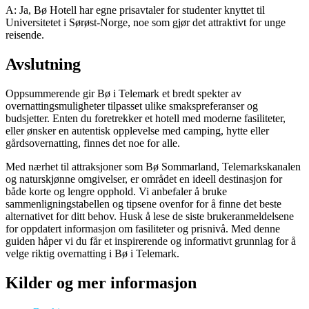
A: Ja, Bø Hotell har egne prisavtaler for studenter knyttet til
Universitetet i Sørøst-Norge, noe som gjør det attraktivt for unge
reisende.
Avslutning
Oppsummerende gir Bø i Telemark et bredt spekter av
overnattingsmuligheter tilpasset ulike smakspreferanser og
budsjetter. Enten du foretrekker et hotell med moderne fasiliteter,
eller ønsker en autentisk opplevelse med camping, hytte eller
gårdsovernatting, finnes det noe for alle.
Med nærhet til attraksjoner som Bø Sommarland, Telemarkskanalen
og naturskjønne omgivelser, er området en ideell destinasjon for
både korte og lengre opphold. Vi anbefaler å bruke
sammenligningstabellen og tipsene ovenfor for å finne det beste
alternativet for ditt behov. Husk å lese de siste brukeranmeldelsene
for oppdatert informasjon om fasiliteter og prisnivå. Med denne
guiden håper vi du får et inspirerende og informativt grunnlag for å
velge riktig overnatting i Bø i Telemark.
Kilder og mer informasjon