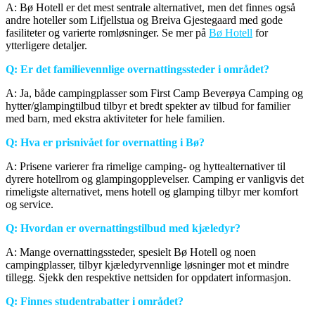
A: Bø Hotell er det mest sentrale alternativet, men det finnes også
andre hoteller som Lifjellstua og Breiva Gjestegaard med gode
fasiliteter og varierte romløsninger. Se mer på
Bø Hotell
for
ytterligere detaljer.
Q: Er det familievennlige overnattingssteder i området?
A: Ja, både campingplasser som First Camp Beverøya Camping og
hytter/glampingtilbud tilbyr et bredt spekter av tilbud for familier
med barn, med ekstra aktiviteter for hele familien.
Q: Hva er prisnivået for overnatting i Bø?
A: Prisene varierer fra rimelige camping- og hyttealternativer til
dyrere hotellrom og glampingopplevelser. Camping er vanligvis det
rimeligste alternativet, mens hotell og glamping tilbyr mer komfort
og service.
Q: Hvordan er overnattingstilbud med kjæledyr?
A: Mange overnattingssteder, spesielt Bø Hotell og noen
campingplasser, tilbyr kjæledyrvennlige løsninger mot et mindre
tillegg. Sjekk den respektive nettsiden for oppdatert informasjon.
Q: Finnes studentrabatter i området?