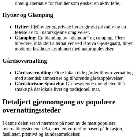
rimelig alternativ for familier som ønsker en aktiv ferie.
Hytter og Glamping
Hytter:
Fjellhytter og private hytter gir økt privatliv og en
følelse av ro i naturskjønne omgivelser.
Glamping:
En blanding av “glamour” og camping. Flere
tilbydere, inkludert alternativer ved Breiva Gjestegaard, tilbyr
moderne fasiliteter kombinert med naturopplevelser.
Gårdsovernatting
Gårdsovernatting:
Flere lokalt eide gårder tilbyr overnatting
med autentisk atmosfære og tilhørende gårdsopplevelser.
Gårdsturisme Sønstebø:
Gir besøkende muligheten til å
smake på det lokale livet og tradisjonell mat.
Detaljert gjennomgang av populære
overnattingssteder
I denne delen ser vi nærmere på noen av de mest populære
overnattingsstedene i Bø, med en vurdering basert på lokasjon,
fasiliteter, prisnivå og kundeanmeldelser.