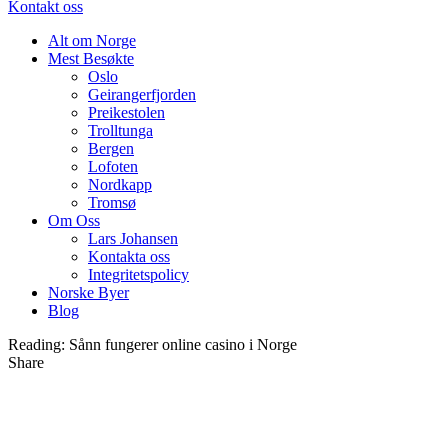
Kontakt oss
Alt om Norge
Mest Besøkte
Oslo
Geirangerfjorden
Preikestolen
Trolltunga
Bergen
Lofoten
Nordkapp
Tromsø
Om Oss
Lars Johansen
Kontakta oss
Integritetspolicy
Norske Byer
Blog
Reading:
Sånn fungerer online casino i Norge
Share