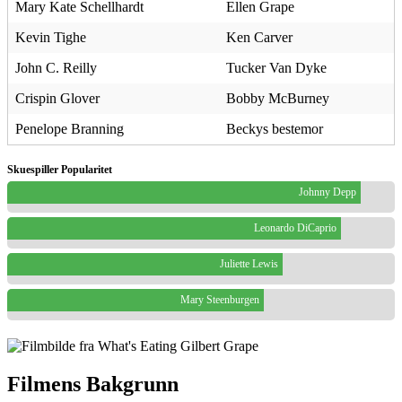
Mary Kate Schellhardt
Ellen Grape
Kevin Tighe
Ken Carver
John C. Reilly
Tucker Van Dyke
Crispin Glover
Bobby McBurney
Penelope Branning
Beckys bestemor
Skuespiller Popularitet
Johnny Depp
Leonardo DiCaprio
Juliette Lewis
Mary Steenburgen
Filmens Bakgrunn