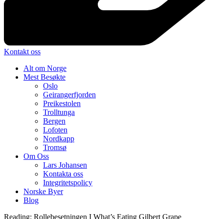
Kontakt oss
Alt om Norge
Mest Besøkte
Oslo
Geirangerfjorden
Preikestolen
Trolltunga
Bergen
Lofoten
Nordkapp
Tromsø
Om Oss
Lars Johansen
Kontakta oss
Integritetspolicy
Norske Byer
Blog
Reading:
Rollebesetningen I What’s Eating Gilbert Grape