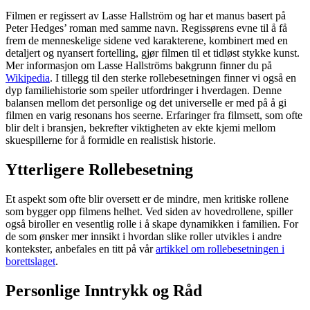
Filmen er regissert av Lasse Hallström og har et manus basert på
Peter Hedges’ roman med samme navn. Regissørens evne til å få
frem de menneskelige sidene ved karakterene, kombinert med en
detaljert og nyansert fortelling, gjør filmen til et tidløst stykke kunst.
Mer informasjon om Lasse Hallströms bakgrunn finner du på
Wikipedia
. I tillegg til den sterke rollebesetningen finner vi også en
dyp familiehistorie som speiler utfordringer i hverdagen. Denne
balansen mellom det personlige og det universelle er med på å gi
filmen en varig resonans hos seerne. Erfaringer fra filmsett, som ofte
blir delt i bransjen, bekrefter viktigheten av ekte kjemi mellom
skuespillerne for å formidle en realistisk historie.
Ytterligere Rollebesetning
Et aspekt som ofte blir oversett er de mindre, men kritiske rollene
som bygger opp filmens helhet. Ved siden av hovedrollene, spiller
også biroller en vesentlig rolle i å skape dynamikken i familien. For
de som ønsker mer innsikt i hvordan slike roller utvikles i andre
kontekster, anbefales en titt på vår
artikkel om rollebesetningen i
borettslaget
.
Personlige Inntrykk og Råd