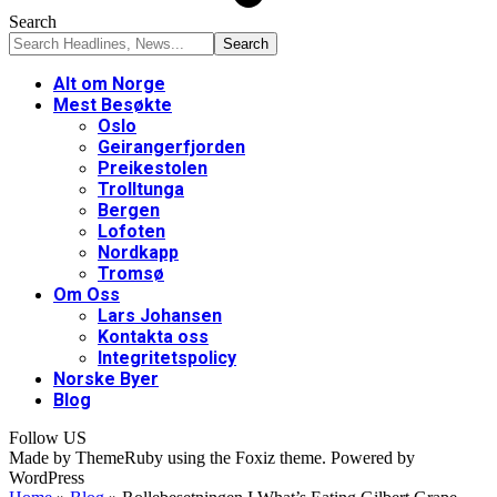
Search
Alt om Norge
Mest Besøkte
Oslo
Geirangerfjorden
Preikestolen
Trolltunga
Bergen
Lofoten
Nordkapp
Tromsø
Om Oss
Lars Johansen
Kontakta oss
Integritetspolicy
Norske Byer
Blog
Follow US
Made by ThemeRuby using the Foxiz theme. Powered by
WordPress