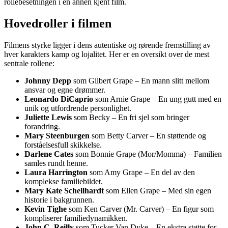
rollebesetningen i en annen kjent film.
Hovedroller i filmen
Filmens styrke ligger i dens autentiske og rørende fremstilling av
hver karakters kamp og lojalitet. Her er en oversikt over de mest
sentrale rollene:
Johnny Depp
som Gilbert Grape – En mann slitt mellom
ansvar og egne drømmer.
Leonardo DiCaprio
som Arnie Grape – En ung gutt med en
unik og utfordrende personlighet.
Juliette Lewis
som Becky – En fri sjel som bringer
forandring.
Mary Steenburgen
som Betty Carver – En støttende og
forståelsesfull skikkelse.
Darlene Cates
som Bonnie Grape (Mor/Momma) – Familien
samles rundt henne.
Laura Harrington
som Amy Grape – En del av den
komplekse familiebildet.
Mary Kate Schellhardt
som Ellen Grape – Med sin egen
historie i bakgrunnen.
Kevin Tighe
som Ken Carver (Mr. Carver) – En figur som
kompliserer familiedynamikken.
John C. Reilly
som Tucker Van Dyke – En ekstra støtte for