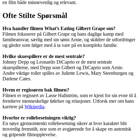
en film både minneverdig og relevant.
Ofte Stilte Spørsmål
Hva handler filmen What’s Eating Gilbert Grape om?
Filmen fokuserer på Gilbert Grape og hans daglige kamp med
familieansvar, særlig med sin sønn Arnie, og skildrer de utfordringer
og gleder som følger med å ta vare på en kompleks familie.
Hvilke skuespillere er de mest sentrale?
Johnny Depp og Leonardo DiCaprio er de mest sentrale
skuespillerne, med Depp som Gilbert og DiCaprio som Arnie.
Andre viktige roller spilles av Juliette Lewis, Mary Steenburgen og
Darlene Cates.
Hvem er regissøren bak filmen?
Filmen er regissert av Lasse Hallström, som er kjent for sin evne til å
fremheve menneskelige følelser og relasjoner. Utforsk mer om hans
karriere på
Wikipedia
.
Hvorfor er rollebesetningen viktig?
En nøye gjennomtenkt rollebesetning sikrer at hver karakter blir
troverdig fremstilt, noe som er avgjørende for å skape en autentisk
og gripende filmopplevelse.