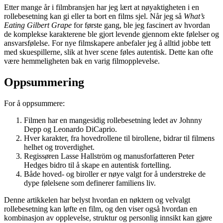
Etter mange år i filmbransjen har jeg lært at nøyaktigheten i en
rollebesetning kan gi eller ta bort en films sjel. Når jeg så
What’s
Eating Gilbert Grape
for første gang, ble jeg fascinert av hvordan
de komplekse karakterene ble gjort levende gjennom ekte følelser og
ansvarsfølelse. For nye filmskapere anbefaler jeg å alltid jobbe tett
med skuespillerne, slik at hver scene føles autentisk. Dette kan ofte
være hemmeligheten bak en varig filmopplevelse.
Oppsummering
For å oppsummere:
Filmen har en mangesidig rollebesetning ledet av Johnny
Depp og Leonardo DiCaprio.
Hver karakter, fra hovedrollene til birollene, bidrar til filmens
helhet og troverdighet.
Regissøren Lasse Hallström og manusforfatteren Peter
Hedges bidro til å skape en autentisk fortelling.
Både hoved- og biroller er nøye valgt for å understreke de
dype følelsene som definerer familiens liv.
Denne artikkelen har belyst hvordan en nøktern og velvalgt
rollebesetning kan løfte en film, og den viser også hvordan en
kombinasjon av opplevelse, struktur og personlig innsikt kan gjøre