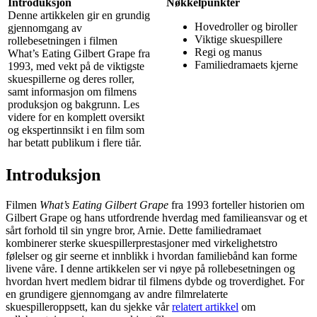
Introduksjon
Nøkkelpunkter
Denne artikkelen gir en grundig
Hovedroller og biroller
gjennomgang av
Viktige skuespillere
rollebesetningen i filmen
Regi og manus
What’s Eating Gilbert Grape fra
Familiedramaets kjerne
1993, med vekt på de viktigste
skuespillerne og deres roller,
samt informasjon om filmens
produksjon og bakgrunn. Les
videre for en komplett oversikt
og ekspertinnsikt i en film som
har betatt publikum i flere tiår.
Introduksjon
Filmen
What’s Eating Gilbert Grape
fra 1993 forteller historien om
Gilbert Grape og hans utfordrende hverdag med familieansvar og et
sårt forhold til sin yngre bror, Arnie. Dette familiedramaet
kombinerer sterke skuespillerprestasjoner med virkelighetstro
følelser og gir seerne et innblikk i hvordan familiebånd kan forme
livene våre. I denne artikkelen ser vi nøye på rollebesetningen og
hvordan hvert medlem bidrar til filmens dybde og troverdighet. For
en grundigere gjennomgang av andre filmrelaterte
skuespilleroppsett, kan du sjekke vår
relatert artikkel
om