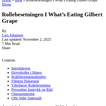
Home
»
Blog
»
Rollebesetningen I What’s Eating Gilbert Grape
Blogg
Rollebesetningen I What’s Eating Gilbert
Grape
By
Lars Johansen
Last updated: November 2, 2025
7 Min Read
Share
Contents
Introduksjon
Hovedroller i filmen
Rollebesetningsdetaljer
Filmens Bakgrunn
Ytterligere Rollebesetning
Personlige Inntrykk og Råd
Oppsummering
Ofte Stilte Spørsmål