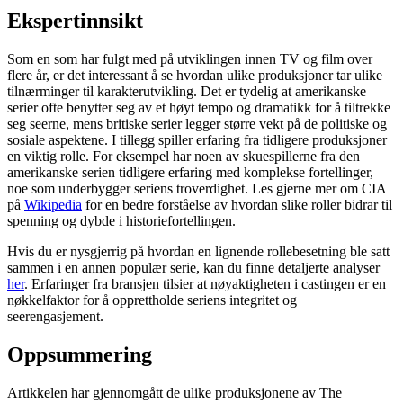
Ekspertinnsikt
Som en som har fulgt med på utviklingen innen TV og film over
flere år, er det interessant å se hvordan ulike produksjoner tar ulike
tilnærminger til karakterutvikling. Det er tydelig at amerikanske
serier ofte benytter seg av et høyt tempo og dramatikk for å tiltrekke
seg seerne, mens britiske serier legger større vekt på de politiske og
sosiale aspektene. I tillegg spiller erfaring fra tidligere produksjoner
en viktig rolle. For eksempel har noen av skuespillerne fra den
amerikanske serien tidligere erfaring med komplekse fortellinger,
noe som underbygger seriens troverdighet. Les gjerne mer om CIA
på
Wikipedia
for en bedre forståelse av hvordan slike roller bidrar til
spenning og dybde i historiefortellingen.
Hvis du er nysgjerrig på hvordan en lignende rollebesetning ble satt
sammen i en annen populær serie, kan du finne detaljerte analyser
her
. Erfaringer fra bransjen tilsier at nøyaktigheten i castingen er en
nøkkelfaktor for å opprettholde seriens integritet og
seerengasjement.
Oppsummering
Artikkelen har gjennomgått de ulike produksjonene av The