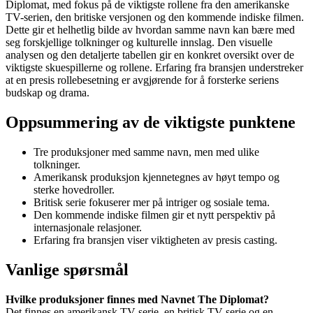
Diplomat, med fokus på de viktigste rollene fra den amerikanske
TV-serien, den britiske versjonen og den kommende indiske filmen.
Dette gir et helhetlig bilde av hvordan samme navn kan bære med
seg forskjellige tolkninger og kulturelle innslag. Den visuelle
analysen og den detaljerte tabellen gir en konkret oversikt over de
viktigste skuespillerne og rollene. Erfaring fra bransjen understreker
at en presis rollebesetning er avgjørende for å forsterke seriens
budskap og drama.
Oppsummering av de viktigste punktene
Tre produksjoner med samme navn, men med ulike
tolkninger.
Amerikansk produksjon kjennetegnes av høyt tempo og
sterke hovedroller.
Britisk serie fokuserer mer på intriger og sosiale tema.
Den kommende indiske filmen gir et nytt perspektiv på
internasjonale relasjoner.
Erfaring fra bransjen viser viktigheten av presis casting.
Vanlige spørsmål
Hvilke produksjoner finnes med Navnet The Diplomat?
Det finnes en amerikansk TV-serie, en britisk TV-serie og en