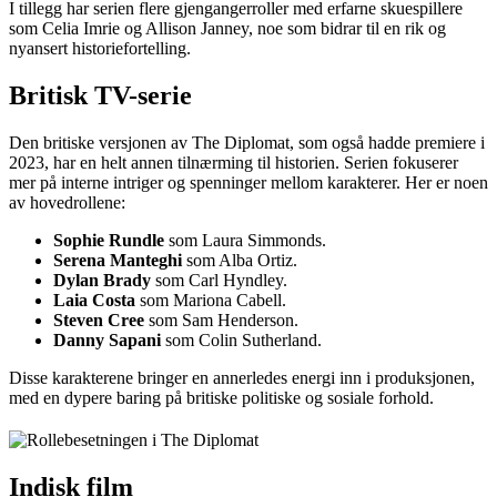
I tillegg har serien flere gjengangerroller med erfarne skuespillere
som Celia Imrie og Allison Janney, noe som bidrar til en rik og
nyansert historiefortelling.
Britisk TV-serie
Den britiske versjonen av The Diplomat, som også hadde premiere i
2023, har en helt annen tilnærming til historien. Serien fokuserer
mer på interne intriger og spenninger mellom karakterer. Her er noen
av hovedrollene:
Sophie Rundle
som Laura Simmonds.
Serena Manteghi
som Alba Ortiz.
Dylan Brady
som Carl Hyndley.
Laia Costa
som Mariona Cabell.
Steven Cree
som Sam Henderson.
Danny Sapani
som Colin Sutherland.
Disse karakterene bringer en annerledes energi inn i produksjonen,
med en dypere baring på britiske politiske og sosiale forhold.
Indisk film