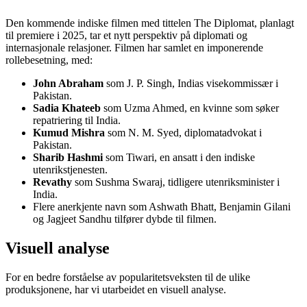
Den kommende indiske filmen med tittelen The Diplomat, planlagt
til premiere i 2025, tar et nytt perspektiv på diplomati og
internasjonale relasjoner. Filmen har samlet en imponerende
rollebesetning, med:
John Abraham
som J. P. Singh, Indias visekommissær i
Pakistan.
Sadia Khateeb
som Uzma Ahmed, en kvinne som søker
repatriering til India.
Kumud Mishra
som N. M. Syed, diplomatadvokat i
Pakistan.
Sharib Hashmi
som Tiwari, en ansatt i den indiske
utenrikstjenesten.
Revathy
som Sushma Swaraj, tidligere utenriksminister i
India.
Flere anerkjente navn som Ashwath Bhatt, Benjamin Gilani
og Jagjeet Sandhu tilfører dybde til filmen.
Visuell analyse
For en bedre forståelse av popularitetsveksten til de ulike
produksjonene, har vi utarbeidet en visuell analyse.