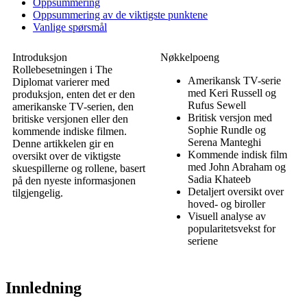
Oppsummering
Oppsummering av de viktigste punktene
Vanlige spørsmål
Introduksjon
Nøkkelpoeng
Rollebesetningen i The
Amerikansk TV-serie
Diplomat varierer med
med Keri Russell og
produksjon, enten det er den
Rufus Sewell
amerikanske TV-serien, den
Britisk versjon med
britiske versjonen eller den
Sophie Rundle og
kommende indiske filmen.
Serena Manteghi
Denne artikkelen gir en
Kommende indisk film
oversikt over de viktigste
med John Abraham og
skuespillerne og rollene, basert
Sadia Khateeb
på den nyeste informasjonen
Detaljert oversikt over
tilgjengelig.
hoved- og biroller
Visuell analyse av
popularitetsvekst for
seriene
Innledning