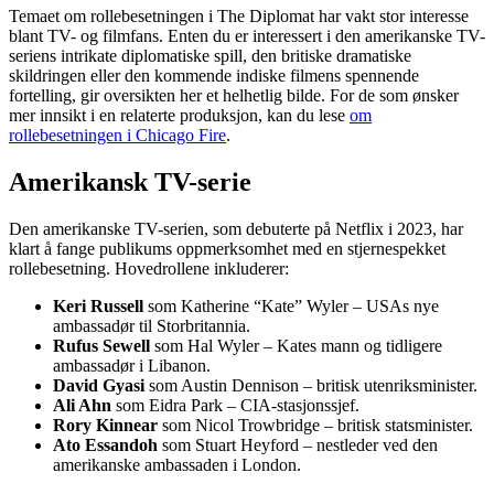
Temaet om rollebesetningen i The Diplomat har vakt stor interesse
blant TV- og filmfans. Enten du er interessert i den amerikanske TV-
seriens intrikate diplomatiske spill, den britiske dramatiske
skildringen eller den kommende indiske filmens spennende
fortelling, gir oversikten her et helhetlig bilde. For de som ønsker
mer innsikt i en relaterte produksjon, kan du lese
om
rollebesetningen i Chicago Fire
.
Amerikansk TV-serie
Den amerikanske TV-serien, som debuterte på Netflix i 2023, har
klart å fange publikums oppmerksomhet med en stjernespekket
rollebesetning. Hovedrollene inkluderer:
Keri Russell
som Katherine “Kate” Wyler – USAs nye
ambassadør til Storbritannia.
Rufus Sewell
som Hal Wyler – Kates mann og tidligere
ambassadør i Libanon.
David Gyasi
som Austin Dennison – britisk utenriksminister.
Ali Ahn
som Eidra Park – CIA-stasjonssjef.
Rory Kinnear
som Nicol Trowbridge – britisk statsminister.
Ato Essandoh
som Stuart Heyford – nestleder ved den
amerikanske ambassaden i London.