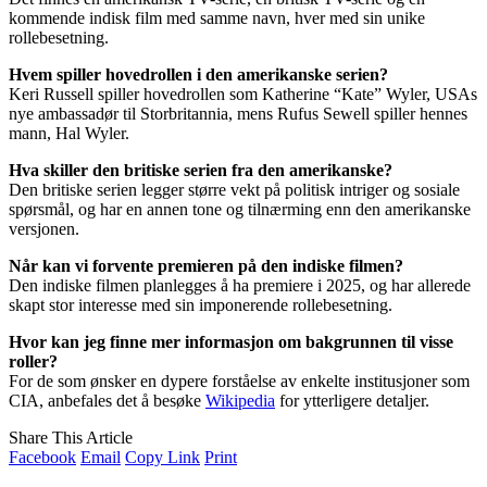
kommende indisk film med samme navn, hver med sin unike
rollebesetning.
Hvem spiller hovedrollen i den amerikanske serien?
Keri Russell spiller hovedrollen som Katherine “Kate” Wyler, USAs
nye ambassadør til Storbritannia, mens Rufus Sewell spiller hennes
mann, Hal Wyler.
Hva skiller den britiske serien fra den amerikanske?
Den britiske serien legger større vekt på politisk intriger og sosiale
spørsmål, og har en annen tone og tilnærming enn den amerikanske
versjonen.
Når kan vi forvente premieren på den indiske filmen?
Den indiske filmen planlegges å ha premiere i 2025, og har allerede
skapt stor interesse med sin imponerende rollebesetning.
Hvor kan jeg finne mer informasjon om bakgrunnen til visse
roller?
For de som ønsker en dypere forståelse av enkelte institusjoner som
CIA, anbefales det å besøke
Wikipedia
for ytterligere detaljer.
Share This Article
Facebook
Email
Copy Link
Print