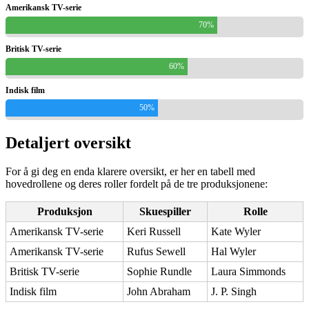
Amerikansk TV-serie
70%
Britisk TV-serie
60%
Indisk film
50%
Detaljert oversikt
For å gi deg en enda klarere oversikt, er her en tabell med
hovedrollene og deres roller fordelt på de tre produksjonene:
Produksjon
Skuespiller
Rolle
Amerikansk TV-serie
Keri Russell
Kate Wyler
Amerikansk TV-serie
Rufus Sewell
Hal Wyler
Britisk TV-serie
Sophie Rundle
Laura Simmonds
Indisk film
John Abraham
J. P. Singh