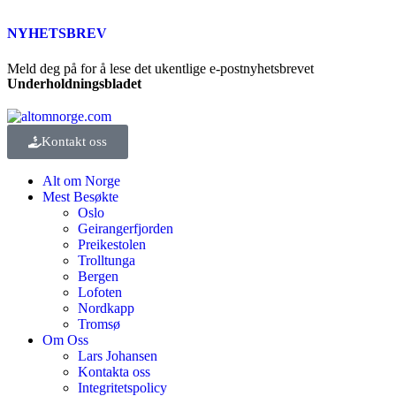
NYHETSBREV
Meld deg på for å lese det ukentlige e-postnyhetsbrevet
Underholdningsbladet
Kontakt oss
Alt om Norge
Mest Besøkte
Oslo
Geirangerfjorden
Preikestolen
Trolltunga
Bergen
Lofoten
Nordkapp
Tromsø
Om Oss
Lars Johansen
Kontakta oss
Integritetspolicy