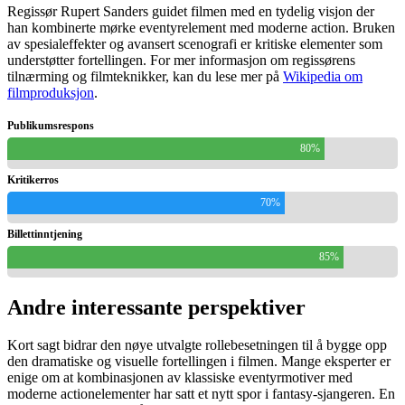
Regissør Rupert Sanders guidet filmen med en tydelig visjon der
han kombinerte mørke eventyrelement med moderne action. Bruken
av spesialeffekter og avansert scenografi er kritiske elementer som
understøtter fortellingen. For mer informasjon om regissørens
tilnærming og filmteknikker, kan du lese mer på
Wikipedia om
filmproduksjon
.
Publikumsrespons
80%
Kritikerros
70%
Billettinntjening
85%
Andre interessante perspektiver
Kort sagt bidrar den nøye utvalgte rollebesetningen til å bygge opp
den dramatiske og visuelle fortellingen i filmen. Mange eksperter er
enige om at kombinasjonen av klassiske eventyrmotiver med
moderne actionelementer har satt et nytt spor i fantasy-sjangeren. En