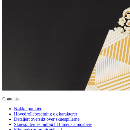
Contents
Nøkkelpunkter
Hovedrollebesetning og karakterer
Detaljert oversikt over skuespillerne
Skuespillernes bidrag til filmens atmosfære
Filmregissør og visuell stil