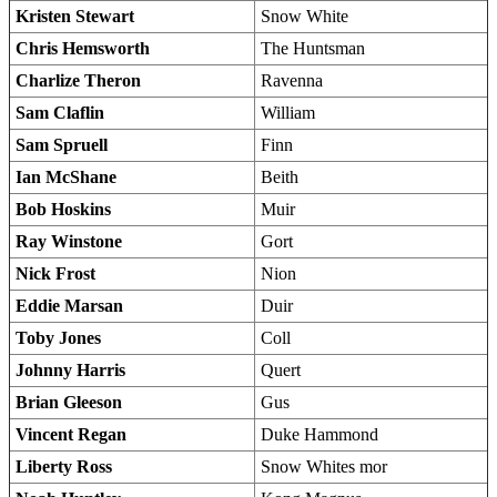
Kristen Stewart
Snow White
Chris Hemsworth
The Huntsman
Charlize Theron
Ravenna
Sam Claflin
William
Sam Spruell
Finn
Ian McShane
Beith
Bob Hoskins
Muir
Ray Winstone
Gort
Nick Frost
Nion
Eddie Marsan
Duir
Toby Jones
Coll
Johnny Harris
Quert
Brian Gleeson
Gus
Vincent Regan
Duke Hammond
Liberty Ross
Snow Whites mor