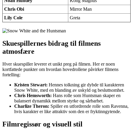
Noah Huntley
Kong Magnus
Chris Obi
Mirror Man
Lily Cole
Greta
Skuespillernes bidrag til filmens
atmosfære
Hver skuespiller leverer et unikt preg på filmen. Her er noen
kortfattede punkter om hvordan hovedrollene påvirker filmens
fortelling:
Kristen Stewart:
Hennes tolkning gir dybde til karakteren
Snow White, med en blanding av uskyld og besluttsomhet.
Chris Hemsworth:
Hans rolle som Huntsman skaper en
balansert dynamikk mellom styrke og sårbarhet.
Charlize Theron:
Spiller en utfordrende rolle som Ravenna,
hvis karakter er like attraktiv som den er fryktinngytende.
Filmregissør og visuell stil