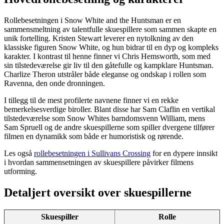
Rollebesetningen i Snow White and the Huntsman er en
sammensmeltning av talentfulle skuespillere som sammen skapte en
unik fortelling. Kristen Stewart leverer en nytolkning av den
klassiske figuren Snow White, og hun bidrar til en dyp og kompleks
karakter. I kontrast til henne finner vi Chris Hemsworth, som med
sin tilstedeværelse gir liv til den gåtefulle og kampklare Huntsman.
Charlize Theron utstråler både eleganse og ondskap i rollen som
Ravenna, den onde dronningen.
I tillegg til de mest profilerte navnene finner vi en rekke
bemerkelsesverdige biroller. Blant disse har Sam Claflin en vertikal
tilstedeværelse som Snow Whites barndomsvenn William, mens
Sam Spruell og de andre skuespillerne som spiller dvergene tilfører
filmen en dynamikk som både er humoristisk og rørende.
Les også
rollebesetningen i Sullivans Crossing
for en dypere innsikt
i hvordan sammensetningen av skuespillere påvirker filmens
utforming.
Detaljert oversikt over skuespillerne
Skuespiller
Rolle