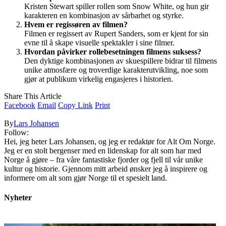
Kristen Stewart spiller rollen som Snow White, og hun gir
karakteren en kombinasjon av sårbarhet og styrke.
Hvem er regissøren av filmen?
Filmen er regissert av Rupert Sanders, som er kjent for sin
evne til å skape visuelle spektakler i sine filmer.
Hvordan påvirker rollebesetningen filmens suksess?
Den dyktige kombinasjonen av skuespillere bidrar til filmens
unike atmosfære og troverdige karakterutvikling, noe som
gjør at publikum virkelig engasjeres i historien.
Share This Article
Facebook
Email
Copy Link
Print
By
Lars Johansen
Follow:
Hei, jeg heter Lars Johansen, og jeg er redaktør for Alt Om Norge.
Jeg er en stolt bergenser med en lidenskap for alt som har med
Norge å gjøre – fra våre fantastiske fjorder og fjell til vår unike
kultur og historie. Gjennom mitt arbeid ønsker jeg å inspirere og
informere om alt som gjør Norge til et spesielt land.
Nyheter