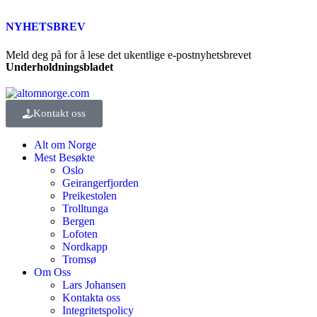
NYHETSBREV
Meld deg på for å lese det ukentlige e-postnyhetsbrevet
Underholdningsbladet
Kontakt oss
Alt om Norge
Mest Besøkte
Oslo
Geirangerfjorden
Preikestolen
Trolltunga
Bergen
Lofoten
Nordkapp
Tromsø
Om Oss
Lars Johansen
Kontakta oss
Integritetspolicy