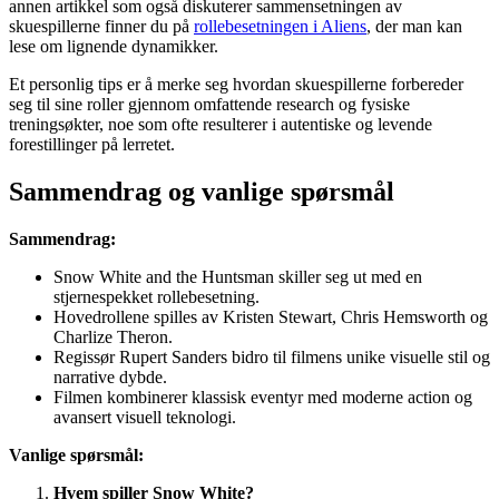
annen artikkel som også diskuterer sammensetningen av
skuespillerne finner du på
rollebesetningen i Aliens
, der man kan
lese om lignende dynamikker.
Et personlig tips er å merke seg hvordan skuespillerne forbereder
seg til sine roller gjennom omfattende research og fysiske
treningsøkter, noe som ofte resulterer i autentiske og levende
forestillinger på lerretet.
Sammendrag og vanlige spørsmål
Sammendrag:
Snow White and the Huntsman skiller seg ut med en
stjernespekket rollebesetning.
Hovedrollene spilles av Kristen Stewart, Chris Hemsworth og
Charlize Theron.
Regissør Rupert Sanders bidro til filmens unike visuelle stil og
narrative dybde.
Filmen kombinerer klassisk eventyr med moderne action og
avansert visuell teknologi.
Vanlige spørsmål:
Hvem spiller Snow White?