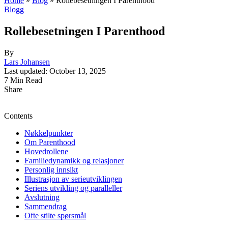
Home
»
Blog
»
Rollebesetningen I Parenthood
Blogg
Rollebesetningen I Parenthood
By
Lars Johansen
Last updated: October 13, 2025
7 Min Read
Share
Contents
Nøkkelpunkter
Om Parenthood
Hovedrollene
Familiedynamikk og relasjoner
Personlig innsikt
Illustrasjon av serieutviklingen
Seriens utvikling og paralleller
Avslutning
Sammendrag
Ofte stilte spørsmål