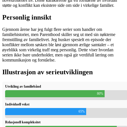
hovedrollenes liv. Disse karakterene gir en forståelse av hvordan
støtte og konflikt kan eksistere side om side i virkelige familier.
Personlig innsikt
Gjennom årene har jeg fulgt flere serier som handler om
familiehistorier, men Parenthood skiller seg ut med sin nøkterne
fremstilling av familielivet. Jeg husker spesielt en episode der
konflikter mellom søsken ble løst gjennom ærlige samtaler – et
øyeblikk som virkelig traff meg personlig. Dette viser hvordan
serien ikke bare underholder, men også gir verdifull læring om
kommunikasjon og forståelse.
Illustrasjon av serieutviklingen
Utvikling av familiebånd
80%
Individuell vekst
65%
Relasjonell kompleksitet