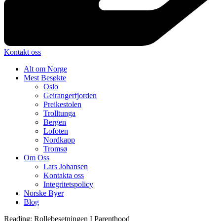
Kontakt oss
Alt om Norge
Mest Besøkte
Oslo
Geirangerfjorden
Preikestolen
Trolltunga
Bergen
Lofoten
Nordkapp
Tromsø
Om Oss
Lars Johansen
Kontakta oss
Integritetspolicy
Norske Byer
Blog
Reading:
Rollebesetningen I Parenthood