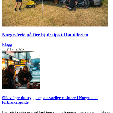
Norgesferie på fire hjul: tips til bobilferien
Blogg
July 17, 2026
Slik velger du trygge og ansvarlige casinoer i Norge – en
forbrukerguide
Les også casinoer med lavt innskudd · bonuser uten omsetningskrav