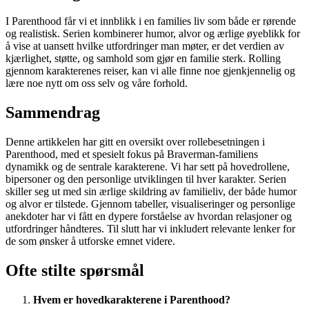
I Parenthood får vi et innblikk i en families liv som både er rørende
og realistisk. Serien kombinerer humor, alvor og ærlige øyeblikk for
å vise at uansett hvilke utfordringer man møter, er det verdien av
kjærlighet, støtte, og samhold som gjør en familie sterk. Rolling
gjennom karakterenes reiser, kan vi alle finne noe gjenkjennelig og
lære noe nytt om oss selv og våre forhold.
Sammendrag
Denne artikkelen har gitt en oversikt over rollebesetningen i
Parenthood, med et spesielt fokus på Braverman-familiens
dynamikk og de sentrale karakterene. Vi har sett på hovedrollene,
bipersoner og den personlige utviklingen til hver karakter. Serien
skiller seg ut med sin ærlige skildring av familieliv, der både humor
og alvor er tilstede. Gjennom tabeller, visualiseringer og personlige
anekdoter har vi fått en dypere forståelse av hvordan relasjoner og
utfordringer håndteres. Til slutt har vi inkludert relevante lenker for
de som ønsker å utforske emnet videre.
Ofte stilte spørsmål
Hvem er hovedkarakterene i Parenthood?