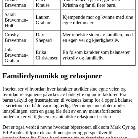
Braverman
Krause
Kristina og far til flere barn.
Sarah
Lauren
Kjempende mor og kvinne med sine
Braverman-
Graham
egne dilemmaer.
Holt
Crosby
Dax
Mer rebelske siden av familien, med
Braverman
Shepard
en egen vei og kjærlighetsliv.
Julia
Erika
En følsom karakter som balanserer
Braverman-
Christensen
yrkesliv og familieliv.
Graham
Familiedynamikk og relasjoner
I serien ser vi hvordan hver karakter utvikler sine egne veier, og
hvordan relasjonene påvirkes av både ytre og indre faktorer. Fra
barns uskyld og frustrasjoner, til voksnes kamp for å oppnå balanse
– serietonen er både varm og ærlig. Personlige anekdoter under
innspillingen, som en gang ble delt av en av manusforfatterne,
understreker viktigheten av autentiske relasjoner i serien.
Det er også verdt å nevne hvordan bipersoner, slik som Mark Cyr og
Ed Brooks, tilfører ekstra dimensjoner og perspektiver til