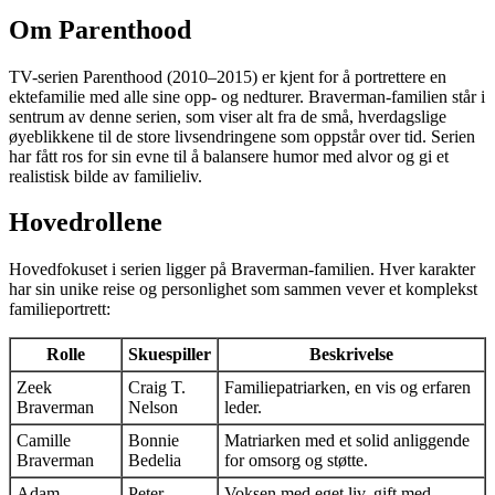
Om Parenthood
TV-serien Parenthood (2010–2015) er kjent for å portrettere en
ektefamilie med alle sine opp- og nedturer. Braverman-familien står i
sentrum av denne serien, som viser alt fra de små, hverdagslige
øyeblikkene til de store livsendringene som oppstår over tid. Serien
har fått ros for sin evne til å balansere humor med alvor og gi et
realistisk bilde av familieliv.
Hovedrollene
Hovedfokuset i serien ligger på Braverman-familien. Hver karakter
har sin unike reise og personlighet som sammen vever et komplekst
familieportrett:
Rolle
Skuespiller
Beskrivelse
Zeek
Craig T.
Familiepatriarken, en vis og erfaren
Braverman
Nelson
leder.
Camille
Bonnie
Matriarken med et solid anliggende
Braverman
Bedelia
for omsorg og støtte.
Adam
Peter
Voksen med eget liv, gift med