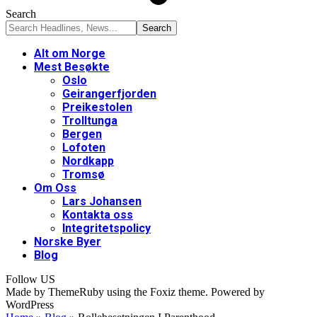
Search
Alt om Norge
Mest Besøkte
Oslo
Geirangerfjorden
Preikestolen
Trolltunga
Bergen
Lofoten
Nordkapp
Tromsø
Om Oss
Lars Johansen
Kontakta oss
Integritetspolicy
Norske Byer
Blog
Follow US
Made by ThemeRuby using the Foxiz theme. Powered by
WordPress