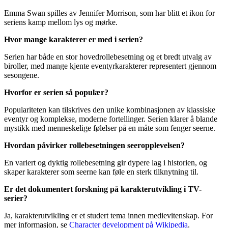
Emma Swan spilles av Jennifer Morrison, som har blitt et ikon for
seriens kamp mellom lys og mørke.
Hvor mange karakterer er med i serien?
Serien har både en stor hovedrollebesetning og et bredt utvalg av
biroller, med mange kjente eventyrkarakterer representert gjennom
sesongene.
Hvorfor er serien så populær?
Populariteten kan tilskrives den unike kombinasjonen av klassiske
eventyr og komplekse, moderne fortellinger. Serien klarer å blande
mystikk med menneskelige følelser på en måte som fenger seerne.
Hvordan påvirker rollebesetningen seeropplevelsen?
En variert og dyktig rollebesetning gir dypere lag i historien, og
skaper karakterer som seerne kan føle en sterk tilknytning til.
Er det dokumentert forskning på karakterutvikling i TV-
serier?
Ja, karakterutvikling er et studert tema innen medievitenskap. For
mer informasjon, se
Character development på Wikipedia
.