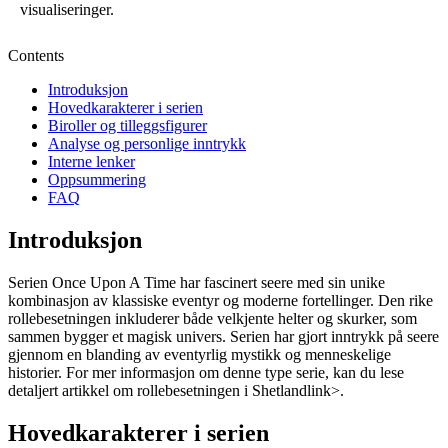
visualiseringer.
Contents
Introduksjon
Hovedkarakterer i serien
Biroller og tilleggsfigurer
Analyse og personlige inntrykk
Interne lenker
Oppsummering
FAQ
Introduksjon
Serien Once Upon A Time har fascinert seere med sin unike
kombinasjon av klassiske eventyr og moderne fortellinger. Den rike
rollebesetningen inkluderer både velkjente helter og skurker, som
sammen bygger et magisk univers. Serien har gjort inntrykk på seere
gjennom en blanding av eventyrlig mystikk og menneskelige
historier. For mer informasjon om denne type serie, kan du lese
detaljert artikkel om rollebesetningen i Shetland
link>.
Hovedkarakterer i serien