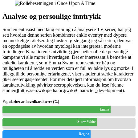
Analyse og personlige inntrykk
Som en entusiast med lang erfaring i å analysere TV-serier, har jeg
sett hvordan denne serien kombinerer enkle eventyr med dypere
menneskelige følelser. Jeg husker første gang jeg så serien; den var
en oppdagelse av hvordan mytologi kan integreres i moderne
fortellinger. Karakterenes utvikling gjenspeiler ofte de personlige
kampene vi alle møter i hverdagen. Det er interessant å bemerke at
enkelte karakterer, som Emma Swan, representerer håp og
muligheten til å redde en verden som er full av både lys og mørke. I
tillegg til de personlige erfaringene, viser studier at sterke karakterer
øker seerengasjementet. For mer detaljert informasjon om hvordan
karakterutvikling påvirker seeropplevelsen, kan du lese [denne
studien](https://en.wikipedia.org/wiki/Character_development).
Popularitet av hovedkarakterer (%)
Emma
Snow White
Regina