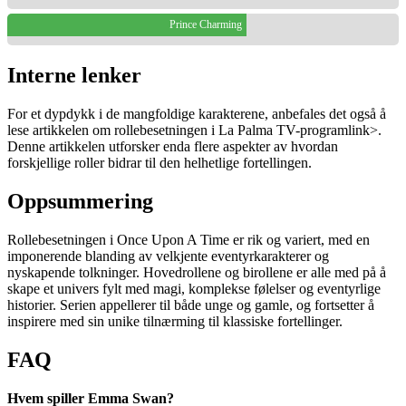
Prince Charming
Interne lenker
For et dypdykk i de mangfoldige karakterene, anbefales det også å
lese artikkelen om
rollebesetningen i La Palma TV-program
link>.
Denne artikkelen utforsker enda flere aspekter av hvordan
forskjellige roller bidrar til den helhetlige fortellingen.
Oppsummering
Rollebesetningen i Once Upon A Time er rik og variert, med en
imponerende blanding av velkjente eventyrkarakterer og
nyskapende tolkninger. Hovedrollene og birollene er alle med på å
skape et univers fylt med magi, komplekse følelser og eventyrlige
historier. Serien appellerer til både unge og gamle, og fortsetter å
inspirere med sin unike tilnærming til klassiske fortellinger.
FAQ
Hvem spiller Emma Swan?