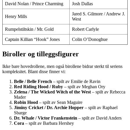
David Nolan / Prince Charming
Josh Dallas
Jared S. Gilmore / Andrew J.
Henry Mills
West
Rumpelstiltskin / Mr. Gold
Robert Carlyle
Captain Killian “Hook” Jones
Colin O’Donoghue
Biroller og tilleggsfigurer
Ikke bare hovedrollene, men også birollene bidrar sterkt til seriens
kompleksitet. Blant disse finner vi:
Belle / Belle French
– spilt av Emilie de Ravin
Red Riding Hood / Ruby
– spilt av Meghan Ory
Zelena / The Wicked Witch of the West
– spilt av Rebecca
Mader
Robin Hood
– spilt av Sean Maguire
Jiminy Cricket / Dr. Archie Hopper
– spilt av Raphael
Sbarge
Dr. Whale / Victor Frankenstein
– spilt av David Anders
Cora
– spilt av Barbara Hershey