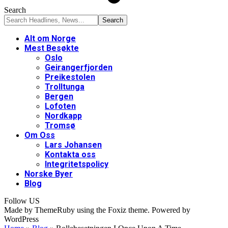
Search
Alt om Norge
Mest Besøkte
Oslo
Geirangerfjorden
Preikestolen
Trolltunga
Bergen
Lofoten
Nordkapp
Tromsø
Om Oss
Lars Johansen
Kontakta oss
Integritetspolicy
Norske Byer
Blog
Follow US
Made by ThemeRuby using the Foxiz theme. Powered by
WordPress