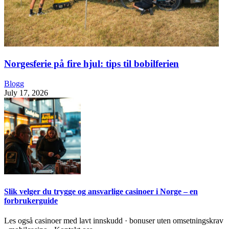
Norgesferie på fire hjul: tips til bobilferien
Blogg
July 17, 2026
Slik velger du trygge og ansvarlige casinoer i Norge – en
forbrukerguide
Les også casinoer med lavt innskudd · bonuser uten omsetningskrav