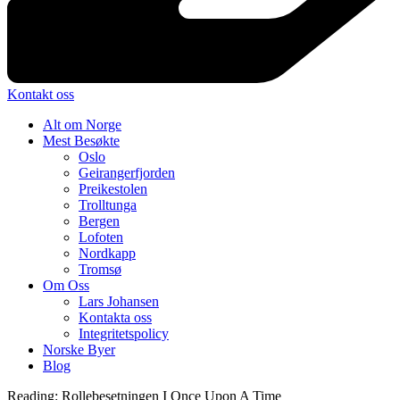
Kontakt oss
Alt om Norge
Mest Besøkte
Oslo
Geirangerfjorden
Preikestolen
Trolltunga
Bergen
Lofoten
Nordkapp
Tromsø
Om Oss
Lars Johansen
Kontakta oss
Integritetspolicy
Norske Byer
Blog
Reading:
Rollebesetningen I Once Upon A Time