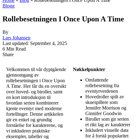
Home
»
Blog
»
Rollebesetningen I Once Upon A Time
Blogg
Rollebesetningen I Once Upon A Time
By
Lars Johansen
Last updated: September 4, 2025
6 Min Read
Share
Velkommen til vår dyptgående
Nøkkelpunkter
gjennomgang av
Omfattende
rollebesetningen i Once Upon
rollebesetning fra
A Time. Her får du en oversikt
eventyrverdenen
over hoved- og biroller, samt
Hovedroller spilt av
en kort introduksjon til
skuespillere som
hvordan serien kombinerer
Jennifer Morrison og
kjente eventyr med moderne
Ginnifer Goodwin
fortellinger. Denne artikkelen
Biroller som gir serien
gir en enkel og grundig
et rikt lag av karakterer
forståelse for karakterene, og
Inkludert visuelle data
vi inkluderer praktiske
for å forstå popularitet
eksempler, tabeller og