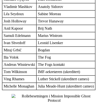
Vladimir Mashkov
Anatoly Sidorov
Léa Seydoux
Sabine Moreau
Josh Holloway
Trevor Hanaway
Anil Kapoor
Brij Nath
Samuli Edelmann
Marius Wistrom
Ivan Shvedoff
Leonid Lisenker
Miraj Grbić
Bogdan
Ilia Volok
The Fog
Andreas Wisniewski
The Fogs kontakt
Tom Wilkinson
IMF-sekretæren (ukreditert)
Ving Rhames
Luther Stickell (ukreditert cameo)
Michelle Monaghan
Julia Meade-Hunt (ukreditert cameo)