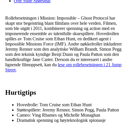
Ofte Stilte Spørsmål
Rollebesetningen i Mission: Impossible – Ghost Protocol har
skapt stor begeistring blant filmfans over hele verden. Filmen,
som ble utgitt i 2011, kombinerer spenning og action med en
imponerende ensemble av talentfulle skuespillere. Hovedrollen
spilles av Tom Cruise som Ethan Hunt, en dedikert agent i
Impossible Missions Force (IMF). Andre nøkkelroller inkluderer
Jeremy Renner som den analytiske William Brandt, Simon Pegg
som den teknisk kyndige Benji Dunn og Paula Patton som den
handlekraftige Jane Carter. Dersom du er interessert i andre
lignende filmoppsett, kan du
lese om rollebesetningen i 21 Jump
Street
.
Hurtigtips
Hovedrolle: Tom Cruise som Ethan Hunt
Støttespillere: Jeremy Renner, Simon Pegg, Paula Patton
Cameo: Ving Rhames og Michelle Monaghan
Dramatisk spenning og høyteknologisk spionasje