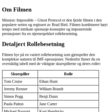
Om Filmen
Mission: Impossible – Ghost Protocol er den fjerde filmen i den
populære serien og regissert av Brad Bird. Filmen kombinerer høyt
tempo med intrikate spionasje-konsepter og imponerende
prestasjoner fra en stjernespekket rollebesetning.
Detaljert Rollebesetning
Filmen byr på en variert rollebesetning som gjenspeiler den
komplekse naturen til IMF-operasjoner. Nedenfor finner du en
oversiktlig tabell med de viktigste skuespillerne og deres roller:
Skuespiller
Rolle
Tom Cruise
Ethan Hunt
Jeremy Renner
William Brandt
Simon Pegg
Benji Dunn
Paula Patton
Jane Carter
Michael Nyqvist
Kurt Hendricks