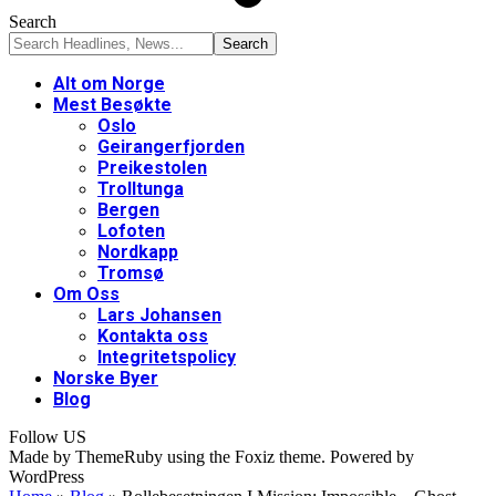
Search
Alt om Norge
Mest Besøkte
Oslo
Geirangerfjorden
Preikestolen
Trolltunga
Bergen
Lofoten
Nordkapp
Tromsø
Om Oss
Lars Johansen
Kontakta oss
Integritetspolicy
Norske Byer
Blog
Follow US
Made by ThemeRuby using the Foxiz theme. Powered by
WordPress