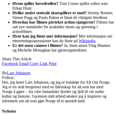
Hvem spiller hovedrollen?
Tom Cruise spiller rollen som
Ethan Hunt.
Hvilke andre sentrale skuespillere er med?
Jeremy Renner,
Simon Pegg og Paula Patton er blant de viktigste birollene.
Hvordan har filmen påvirket action-sjangeren?
Filmen har
satt nye standarder for praktiske stunts og spenning i
actionfilmer.
Hvor kan jeg finne mer informasjon?
Mer informasjon om
etterretningsoperasjoner kan du finne på
Wikipedia
.
Er det noen cameos i filmen?
Ja, blant annet Ving Rhames
og Michelle Monaghan har gjesteopptredener.
Share This Article
Facebook
Email
Copy Link
Print
By
Lars Johansen
Follow:
Hei, jeg heter Lars Johansen, og jeg er redaktør for Alt Om Norge.
Jeg er en stolt bergenser med en lidenskap for alt som har med
Norge å gjøre – fra våre fantastiske fjorder og fjell til vår unike
kultur og historie. Gjennom mitt arbeid ønsker jeg å inspirere og
informere om alt som gjør Norge til et spesielt land.
Nyheter