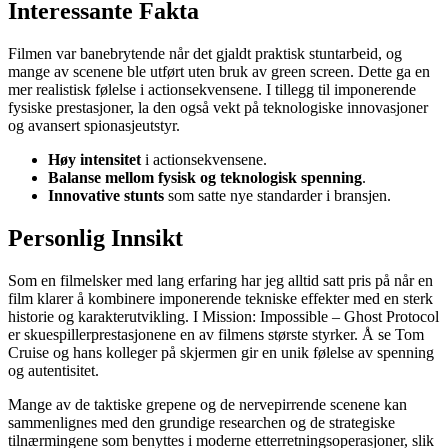
Interessante Fakta
Filmen var banebrytende når det gjaldt praktisk stuntarbeid, og
mange av scenene ble utført uten bruk av green screen. Dette ga en
mer realistisk følelse i actionsekvensene. I tillegg til imponerende
fysiske prestasjoner, la den også vekt på teknologiske innovasjoner
og avansert spionasjeutstyr.
Høy intensitet
i actionsekvensene.
Balanse mellom fysisk og teknologisk spenning
.
Innovative stunts
som satte nye standarder i bransjen.
Personlig Innsikt
Som en filmelsker med lang erfaring har jeg alltid satt pris på når en
film klarer å kombinere imponerende tekniske effekter med en sterk
historie og karakterutvikling. I Mission: Impossible – Ghost Protocol
er skuespillerprestasjonene en av filmens største styrker. Å se Tom
Cruise og hans kolleger på skjermen gir en unik følelse av spenning
og autentisitet.
Mange av de taktiske grepene og de nervepirrende scenene kan
sammenlignes med den grundige researchen og de strategiske
tilnærmingene som benyttes i moderne etterretningsoperasjoner, slik