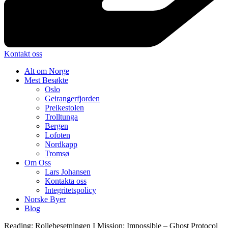
Kontakt oss
Alt om Norge
Mest Besøkte
Oslo
Geirangerfjorden
Preikestolen
Trolltunga
Bergen
Lofoten
Nordkapp
Tromsø
Om Oss
Lars Johansen
Kontakta oss
Integritetspolicy
Norske Byer
Blog
Reading:
Rollebesetningen I Mission: Impossible – Ghost Protocol