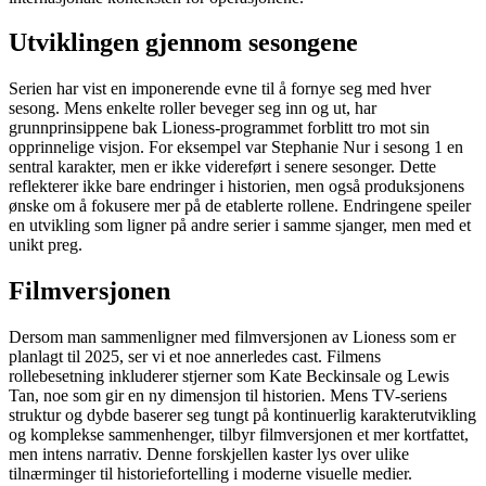
Utviklingen gjennom sesongene
Serien har vist en imponerende evne til å fornye seg med hver
sesong. Mens enkelte roller beveger seg inn og ut, har
grunnprinsippene bak Lioness-programmet forblitt tro mot sin
opprinnelige visjon. For eksempel var Stephanie Nur i sesong 1 en
sentral karakter, men er ikke videreført i senere sesonger. Dette
reflekterer ikke bare endringer i historien, men også produksjonens
ønske om å fokusere mer på de etablerte rollene. Endringene speiler
en utvikling som ligner på andre serier i samme sjanger, men med et
unikt preg.
Filmversjonen
Dersom man sammenligner med filmversjonen av Lioness som er
planlagt til 2025, ser vi et noe annerledes cast. Filmens
rollebesetning inkluderer stjerner som Kate Beckinsale og Lewis
Tan, noe som gir en ny dimensjon til historien. Mens TV-seriens
struktur og dybde baserer seg tungt på kontinuerlig karakterutvikling
og komplekse sammenhenger, tilbyr filmversjonen et mer kortfattet,
men intens narrativ. Denne forskjellen kaster lys over ulike
tilnærminger til historiefortelling i moderne visuelle medier.