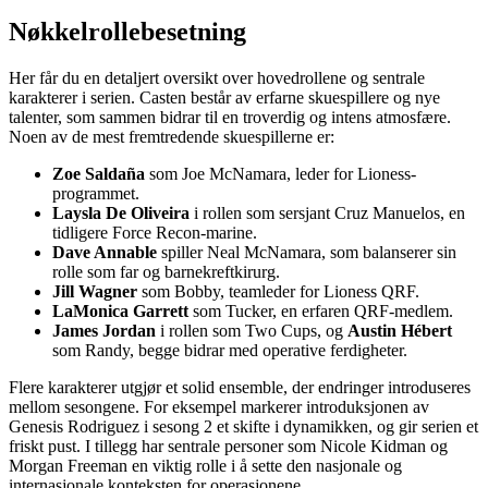
Nøkkelrollebesetning
Her får du en detaljert oversikt over hovedrollene og sentrale
karakterer i serien. Casten består av erfarne skuespillere og nye
talenter, som sammen bidrar til en troverdig og intens atmosfære.
Noen av de mest fremtredende skuespillerne er:
Zoe Saldaña
som Joe McNamara, leder for Lioness-
programmet.
Laysla De Oliveira
i rollen som sersjant Cruz Manuelos, en
tidligere Force Recon-marine.
Dave Annable
spiller Neal McNamara, som balanserer sin
rolle som far og barnekreftkirurg.
Jill Wagner
som Bobby, teamleder for Lioness QRF.
LaMonica Garrett
som Tucker, en erfaren QRF-medlem.
James Jordan
i rollen som Two Cups, og
Austin Hébert
som Randy, begge bidrar med operative ferdigheter.
Flere karakterer utgjør et solid ensemble, der endringer introduseres
mellom sesongene. For eksempel markerer introduksjonen av
Genesis Rodriguez i sesong 2 et skifte i dynamikken, og gir serien et
friskt pust. I tillegg har sentrale personer som Nicole Kidman og
Morgan Freeman en viktig rolle i å sette den nasjonale og
internasjonale konteksten for operasjonene.