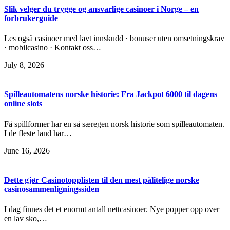
Slik velger du trygge og ansvarlige casinoer i Norge – en
forbrukerguide
Les også casinoer med lavt innskudd · bonuser uten omsetningskrav
· mobilcasino · Kontakt oss…
July 8, 2026
Spilleautomatens norske historie: Fra Jackpot 6000 til dagens
online slots
Få spillformer har en så særegen norsk historie som spilleautomaten.
I de fleste land har…
June 16, 2026
Dette gjør Casinotopplisten til den mest pålitelige norske
casinosammenligningssiden
I dag finnes det et enormt antall nettcasinoer. Nye popper opp over
en lav sko,…