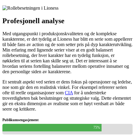
Profesjonell analyse
Med utgangspunkt i produksjonskvaliteten og de komplekse
karakterene, er det tydelig at Lioness har blitt en serie som appellerer
til både fans av action og de som setter pris på dyp karakterutvikling.
Min erfaring med lignende serier viser at en godt balansert
rollebesetning, der hver karakter har en tydelig funksjon, er
nøkkelen til at serien kan skille seg ut. Det er interessant å se
hvordan seriens fortelling balanserer mellom operative innsatser og
den personlige siden av karakterene.
Et sentralt aspekt ved serien er dens fokus på operasjoner og ledelse,
noe som gir den en realistisk vinkel. For eksempel refererer serien
ofte til reelle organisasjoner som
CIA
for å understreke
troverdigheten bak beslutninger og strategiske valg. Dette elementet
gir en ekstra dimensjon av realisme som er høyt verdsatt av både
seere og kritikere.
Publikumsengasjement
75%