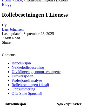
Home
»
Blog
»
Rollebesetningen I Lioness
Blogg
Rollebesetningen I Lioness
By
Lars Johansen
Last updated: September 23, 2025
7 Min Read
Share
Contents
Introduksjon
Nøkkelrollebesetning
Utviklingen gjennom sesongene
Filmversjonen
Profesjonell analyse
Rollebesetningen i detalj
Oppsummering
Ofte Stilte Spørsmål
Introduksjon
Nøkkelpunkter