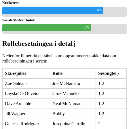
Kritikerros
80%
Sosiale Medier Omtale
70%
Rollebesetningen i detalj
Nedenfor finner du en tabell som oppsummerer nøkkeldata om
rollebesetningen i serien:
Skuespiller
Rolle
Sesong(er)
Zoe Saldaña
Joe McNamara
1-2
Laysla De Oliveira
Cruz Manuelos
1-2
Dave Annable
Neal McNamara
1-2
Jill Wagner
Bobby
1-2
Genesis Rodriguez
Josephina Carrillo
2