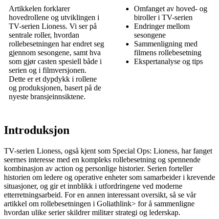
Artikkelen forklarer
Omfanget av hoved- og
hovedrollene og utviklingen i
biroller i TV-serien
TV-serien Lioness. Vi ser på
Endringer mellom
sentrale roller, hvordan
sesongene
rollebesetningen har endret seg
Sammenligning med
gjennom sesongene, samt hva
filmens rollebesetning
som gjør casten spesiell både i
Ekspertanalyse og tips
serien og i filmversjonen.
Dette er et dypdykk i rollene
og produksjonen, basert på de
nyeste bransjeinnsiktene.
Introduksjon
TV-serien Lioness, også kjent som Special Ops: Lioness, har fanget
seernes interesse med en kompleks rollebesetning og spennende
kombinasjon av action og personlige historier. Serien forteller
historien om ledere og operative enheter som samarbeider i krevende
situasjoner, og gir et innblikk i utfordringene ved moderne
etterretningsarbeid. For en annen interessant oversikt, så se vår
artikkel om
rollebesetningen i Goliath
link> for å sammenligne
hvordan ulike serier skildrer militær strategi og lederskap.