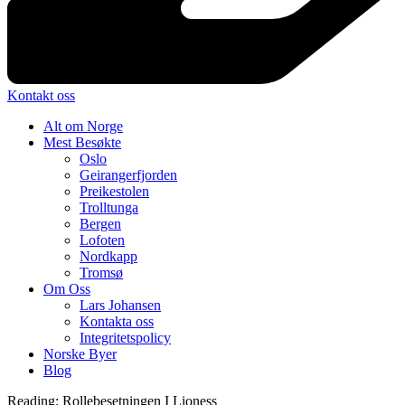
Kontakt oss
Alt om Norge
Mest Besøkte
Oslo
Geirangerfjorden
Preikestolen
Trolltunga
Bergen
Lofoten
Nordkapp
Tromsø
Om Oss
Lars Johansen
Kontakta oss
Integritetspolicy
Norske Byer
Blog
Reading:
Rollebesetningen I Lioness