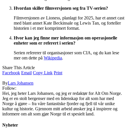
Hvordan skiller filmversjonen seg fra TV-serien?
Filmversjonen av Lioness, planlagt for 2025, har et annet cast
med blant annet Kate Beckinsale og Lewis Tan, og forteller
historien i et mer komprimert format.
Hvor kan jeg finne mer informasjon om operasjonelle
enheter som er referert i serien?
Serien refererer til organisasjoner som CIA, og du kan lese
mer om dette på
Wikipedia
.
Share This Article
Facebook
Email
Copy Link
Print
By
Lars Johansen
Follow:
Hei, jeg heter Lars Johansen, og jeg er redaktør for Alt Om Norge.
Jeg er en stolt bergenser med en lidenskap for alt som har med
Norge å gjøre – fra våre fantastiske fjorder og fjell til vår unike
kultur og historie. Gjennom mitt arbeid ønsker jeg å inspirere og
informere om alt som gjør Norge til et spesielt land.
Nyheter