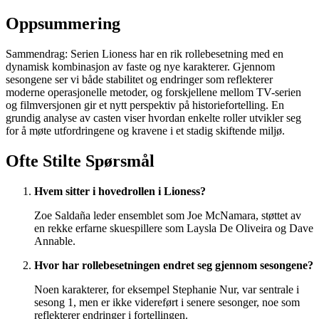
Oppsummering
Sammendrag: Serien Lioness har en rik rollebesetning med en
dynamisk kombinasjon av faste og nye karakterer. Gjennom
sesongene ser vi både stabilitet og endringer som reflekterer
moderne operasjonelle metoder, og forskjellene mellom TV-serien
og filmversjonen gir et nytt perspektiv på historiefortelling. En
grundig analyse av casten viser hvordan enkelte roller utvikler seg
for å møte utfordringene og kravene i et stadig skiftende miljø.
Ofte Stilte Spørsmål
Hvem sitter i hovedrollen i Lioness?
Zoe Saldaña leder ensemblet som Joe McNamara, støttet av
en rekke erfarne skuespillere som Laysla De Oliveira og Dave
Annable.
Hvor har rollebesetningen endret seg gjennom sesongene?
Noen karakterer, for eksempel Stephanie Nur, var sentrale i
sesong 1, men er ikke videreført i senere sesonger, noe som
reflekterer endringer i fortellingen.