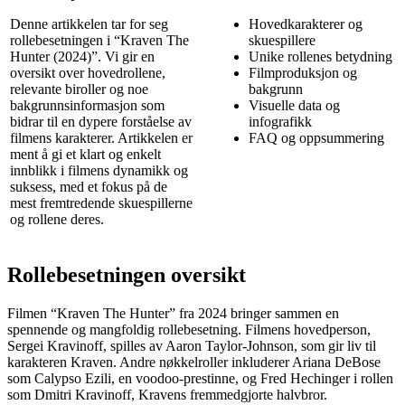
Denne artikkelen tar for seg
Hovedkarakterer og
rollebesetningen i “Kraven The
skuespillere
Hunter (2024)”. Vi gir en
Unike rollenes betydning
oversikt over hovedrollene,
Filmproduksjon og
relevante biroller og noe
bakgrunn
bakgrunnsinformasjon som
Visuelle data og
bidrar til en dypere forståelse av
infografikk
filmens karakterer. Artikkelen er
FAQ og oppsummering
ment å gi et klart og enkelt
innblikk i filmens dynamikk og
suksess, med et fokus på de
mest fremtredende skuespillerne
og rollene deres.
Rollebesetningen oversikt
Filmen “Kraven The Hunter” fra 2024 bringer sammen en
spennende og mangfoldig rollebesetning. Filmens hovedperson,
Sergei Kravinoff, spilles av Aaron Taylor-Johnson, som gir liv til
karakteren Kraven. Andre nøkkelroller inkluderer Ariana DeBose
som Calypso Ezili, en voodoo-prestinne, og Fred Hechinger i rollen
som Dmitri Kravinoff, Kravens fremmedgjorte halvbror.