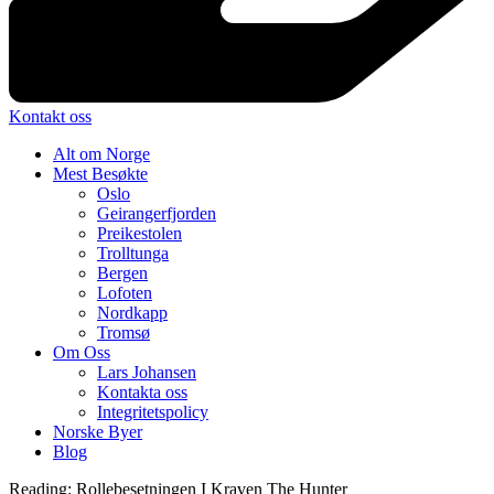
Kontakt oss
Alt om Norge
Mest Besøkte
Oslo
Geirangerfjorden
Preikestolen
Trolltunga
Bergen
Lofoten
Nordkapp
Tromsø
Om Oss
Lars Johansen
Kontakta oss
Integritetspolicy
Norske Byer
Blog
Reading:
Rollebesetningen I Kraven The Hunter