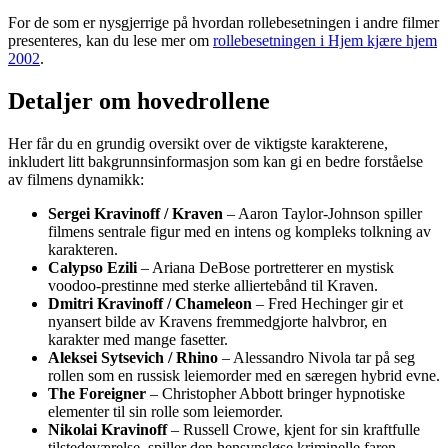
For de som er nysgjerrige på hvordan rollebesetningen i andre filmer
presenteres, kan du lese mer om
rollebesetningen i Hjem kjære hjem
2002
.
Detaljer om hovedrollene
Her får du en grundig oversikt over de viktigste karakterene,
inkludert litt bakgrunnsinformasjon som kan gi en bedre forståelse
av filmens dynamikk:
Sergei Kravinoff / Kraven
– Aaron Taylor-Johnson spiller
filmens sentrale figur med en intens og kompleks tolkning av
karakteren.
Calypso Ezili
– Ariana DeBose portretterer en mystisk
voodoo-prestinne med sterke alliertebånd til Kraven.
Dmitri Kravinoff / Chameleon
– Fred Hechinger gir et
nyansert bilde av Kravens fremmedgjorte halvbror, en
karakter med mange fasetter.
Aleksei Sytsevich / Rhino
– Alessandro Nivola tar på seg
rollen som en russisk leiemorder med en særegen hybrid evne.
The Foreigner
– Christopher Abbott bringer hypnotiske
elementer til sin rolle som leiemorder.
Nikolai Kravinoff
– Russell Crowe, kjent for sin kraftfulle
tilstedeværelse, spiller den hensynsløse kriminelle faren.