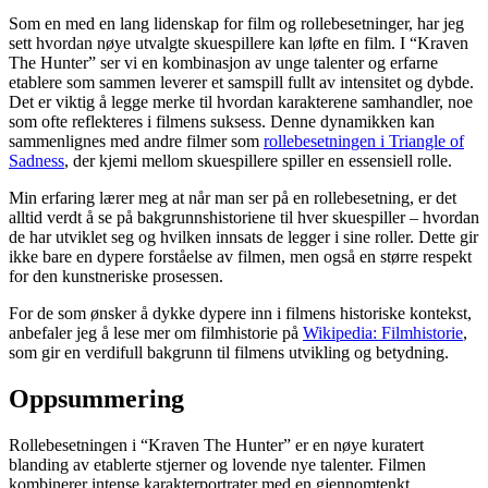
Som en med en lang lidenskap for film og rollebesetninger, har jeg
sett hvordan nøye utvalgte skuespillere kan løfte en film. I “Kraven
The Hunter” ser vi en kombinasjon av unge talenter og erfarne
etablere som sammen leverer et samspill fullt av intensitet og dybde.
Det er viktig å legge merke til hvordan karakterene samhandler, noe
som ofte reflekteres i filmens suksess. Denne dynamikken kan
sammenlignes med andre filmer som
rollebesetningen i Triangle of
Sadness
, der kjemi mellom skuespillere spiller en essensiell rolle.
Min erfaring lærer meg at når man ser på en rollebesetning, er det
alltid verdt å se på bakgrunnshistoriene til hver skuespiller – hvordan
de har utviklet seg og hvilken innsats de legger i sine roller. Dette gir
ikke bare en dypere forståelse av filmen, men også en større respekt
for den kunstneriske prosessen.
For de som ønsker å dykke dypere inn i filmens historiske kontekst,
anbefaler jeg å lese mer om filmhistorie på
Wikipedia: Filmhistorie
,
som gir en verdifull bakgrunn til filmens utvikling og betydning.
Oppsummering
Rollebesetningen i “Kraven The Hunter” er en nøye kuratert
blanding av etablerte stjerner og lovende nye talenter. Filmen
kombinerer intense karakterportrater med en gjennomtenkt