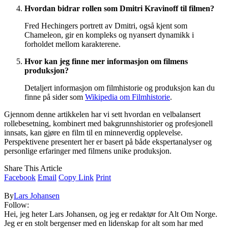
Hvordan bidrar rollen som Dmitri Kravinoff til filmen?
Fred Hechingers portrett av Dmitri, også kjent som
Chameleon, gir en kompleks og nyansert dynamikk i
forholdet mellom karakterene.
Hvor kan jeg finne mer informasjon om filmens
produksjon?
Detaljert informasjon om filmhistorie og produksjon kan du
finne på sider som
Wikipedia om Filmhistorie
.
Gjennom denne artikkelen har vi sett hvordan en velbalansert
rollebesetning, kombinert med bakgrunnshistorier og profesjonell
innsats, kan gjøre en film til en minneverdig opplevelse.
Perspektivene presentert her er basert på både ekspertanalyser og
personlige erfaringer med filmens unike produksjon.
Share This Article
Facebook
Email
Copy Link
Print
By
Lars Johansen
Follow:
Hei, jeg heter Lars Johansen, og jeg er redaktør for Alt Om Norge.
Jeg er en stolt bergenser med en lidenskap for alt som har med