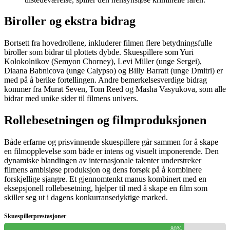
Biroller og ekstra bidrag
Bortsett fra hovedrollene, inkluderer filmen flere betydningsfulle
biroller som bidrar til plottets dybde. Skuespillere som Yuri
Kolokolnikov (Semyon Chorney), Levi Miller (unge Sergei),
Diaana Babnicova (unge Calypso) og Billy Barratt (unge Dmitri) er
med på å berike fortellingen. Andre bemerkelsesverdige bidrag
kommer fra Murat Seven, Tom Reed og Masha Vasyukova, som alle
bidrar med unike sider til filmens univers.
Rollebesetningen og filmproduksjonen
Både erfarne og prisvinnende skuespillere går sammen for å skape
en filmopplevelse som både er intens og visuelt imponerende. Den
dynamiske blandingen av internasjonale talenter understreker
filmens ambisiøse produksjon og dens forsøk på å kombinere
forskjellige sjangre. Et gjennomtenkt manus kombinert med en
eksepsjonell rollebesetning, hjelper til med å skape en film som
skiller seg ut i dagens konkurransedyktige marked.
Skuespillerprestasjoner
80%