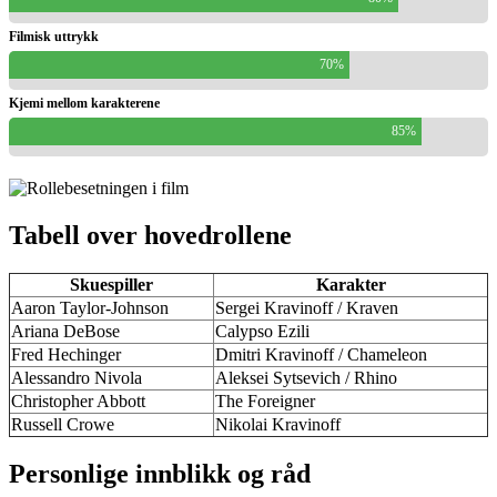
Filmisk uttrykk
70%
Kjemi mellom karakterene
85%
Tabell over hovedrollene
Skuespiller
Karakter
Aaron Taylor-Johnson
Sergei Kravinoff / Kraven
Ariana DeBose
Calypso Ezili
Fred Hechinger
Dmitri Kravinoff / Chameleon
Alessandro Nivola
Aleksei Sytsevich / Rhino
Christopher Abbott
The Foreigner
Russell Crowe
Nikolai Kravinoff
Personlige innblikk og råd