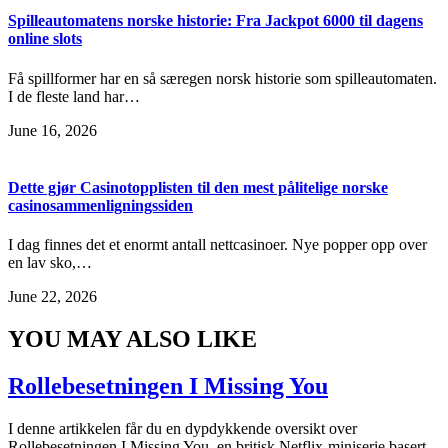
Spilleautomatens norske historie: Fra Jackpot 6000 til dagens
online slots
Få spillformer har en så særegen norsk historie som spilleautomaten.
I de fleste land har…
June 16, 2026
Dette gjør Casinotopplisten til den mest pålitelige norske
casinosammenligningssiden
I dag finnes det et enormt antall nettcasinoer. Nye popper opp over
en lav sko,…
June 22, 2026
YOU MAY ALSO LIKE
Rollebesetningen I Missing You
I denne artikkelen får du en dypdykkende oversikt over
Rollebesetningen I Missing You, en britisk Netflix-miniserie basert