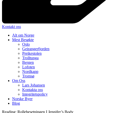
Kontakt oss
Alt om Norge
Mest Besøkte
Oslo
Geirangerfjorden
Preikestolen
Trolltunga
Bergen
Lofoten
Nordkapp
Tromsø
Om Oss
Lars Johansen
Kontakta oss
Integritetspolicy
Norske Byer
Blog
Reading:
Rollebesetningen I Jennifer’s Body