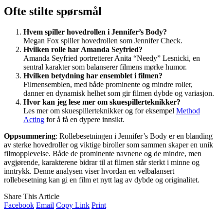
Ofte stilte spørsmål
Hvem spiller hovedrollen i Jennifer’s Body?
Megan Fox spiller hovedrollen som Jennifer Check.
Hvilken rolle har Amanda Seyfried?
Amanda Seyfried portretterer Anita “Needy” Lesnicki, en
sentral karakter som balanserer filmens mørke humor.
Hvilken betydning har ensemblet i filmen?
Filmensemblen, med både prominente og mindre roller,
danner en dynamisk helhet som gir filmen dybde og variasjon.
Hvor kan jeg lese mer om skuespillerteknikker?
Les mer om skuespillerteknikker og for eksempel
Method
Acting
for å få en dypere innsikt.
Oppsummering
: Rollebesetningen i Jennifer’s Body er en blanding
av sterke hovedroller og viktige biroller som sammen skaper en unik
filmopplevelse. Både de prominente navnene og de mindre, men
avgjørende, karakterene bidrar til at filmen står sterkt i minne og
inntrykk. Denne analysen viser hvordan en velbalansert
rollebesetning kan gi en film et nytt lag av dybde og originalitet.
Share This Article
Facebook
Email
Copy Link
Print