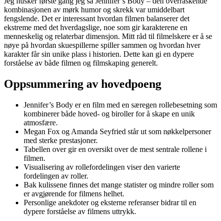
Jeg husker første gang jeg så Jennifer’s Body – den overraskende
kombinasjonen av mørk humor og skrekk var umiddelbart
fengslende. Det er interessant hvordan filmen balanserer det
ekstreme med det hverdagslige, noe som gir karakterene en
menneskelig og relaterbar dimensjon. Mitt råd til filmelskere er å se
nøye på hvordan skuespillerne spiller sammen og hvordan hver
karakter får sin unike plass i historien. Dette kan gi en dypere
forståelse av både filmen og filmskaping generelt.
Oppsummering av hovedpoeng
Jennifer’s Body er en film med en særegen rollebesetning som
kombinerer både hoved- og biroller for å skape en unik
atmosfære.
Megan Fox og Amanda Seyfried står ut som nøkkelpersoner
med sterke prestasjoner.
Tabellen over gir en oversikt over de mest sentrale rollene i
filmen.
Visualisering av rollefordelingen viser den varierte
fordelingen av roller.
Bak kulissene finnes det mange statister og mindre roller som
er avgjørende for filmens helhet.
Personlige anekdoter og eksterne referanser bidrar til en
dypere forståelse av filmens uttrykk.