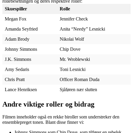
rollebesetningen og deres respektive roller:
Skuespiller
Rolle
Megan Fox
Jennifer Check
Amanda Seyfried
Anita “Needy” Lesnicki
Adam Brody
Nikolai Wolf
Johnny Simmons
Chip Dove
J.K. Simmons
Mr. Wroblewski
Amy Sedaris
Toni Lesnicki
Chris Pratt
Officer Roman Duda
Lance Henriksen
Sjåføren nær slutten
Andre viktige roller og bidrag
Filmen inneholder også en rekke biroller som understreker den
ensemblepreget tonen. Blant disse finner vi:
Johnny Simmons som Chip Dove, som tilfører en rebelsk