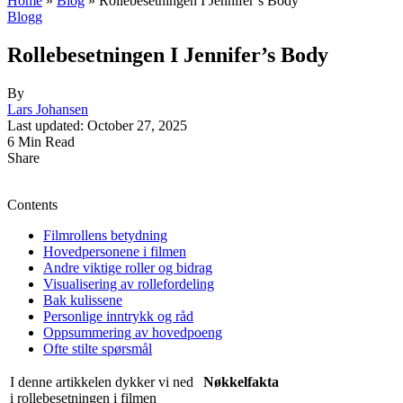
Home
»
Blog
»
Rollebesetningen I Jennifer’s Body
Blogg
Rollebesetningen I Jennifer’s Body
By
Lars Johansen
Last updated: October 27, 2025
6 Min Read
Share
Contents
Filmrollens betydning
Hovedpersonene i filmen
Andre viktige roller og bidrag
Visualisering av rollefordeling
Bak kulissene
Personlige inntrykk og råd
Oppsummering av hovedpoeng
Ofte stilte spørsmål
I denne artikkelen dykker vi ned
Nøkkelfakta
i rollebesetningen i filmen