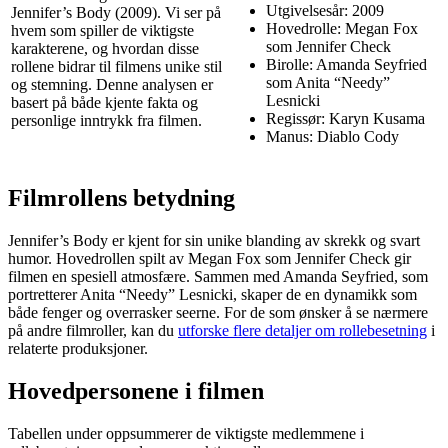
Utgivelsesår: 2009
Jennifer’s Body (2009). Vi ser på
Hovedrolle: Megan Fox
hvem som spiller de viktigste
som Jennifer Check
karakterene, og hvordan disse
Birolle: Amanda Seyfried
rollene bidrar til filmens unike stil
som Anita “Needy”
og stemning. Denne analysen er
Lesnicki
basert på både kjente fakta og
Regissør: Karyn Kusama
personlige inntrykk fra filmen.
Manus: Diablo Cody
Filmrollens betydning
Jennifer’s Body er kjent for sin unike blanding av skrekk og svart
humor. Hovedrollen spilt av Megan Fox som Jennifer Check gir
filmen en spesiell atmosfære. Sammen med Amanda Seyfried, som
portretterer Anita “Needy” Lesnicki, skaper de en dynamikk som
både fenger og overrasker seerne. For de som ønsker å se nærmere
på andre filmroller, kan du
utforske flere detaljer om rollebesetning
i
relaterte produksjoner.
Hovedpersonene i filmen
Tabellen under oppsummerer de viktigste medlemmene i