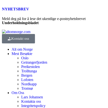
NYHETSBREV
Meld deg på for å lese det ukentlige e-postnyhetsbrevet
Underholdningsbladet
Kontakt oss
Alt om Norge
Mest Besøkte
Oslo
Geirangerfjorden
Preikestolen
Trolltunga
Bergen
Lofoten
Nordkapp
Tromsø
Om Oss
Lars Johansen
Kontakta oss
Integritetspolicy