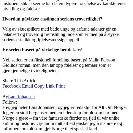
historien, slik at seerne kan få en dypere forståelse av karakterenes
utvikling og følelser.
Hvordan påvirker castingen seriens troverdighet?
Valg av skuespillere med både unge og erfarne talenter gir en
balansert og troverdig fremstilling, noe som er med på å styrke
seriens estetikk og følelsesmessige appell.
Er serien basert på virkelige hendelser?
Nei, serien er en fiksjonell fortelling basert på Malin Persson
Giolitos roman, men den tar opp følelser og temaer som er
gjenkjennelige i virkeligheten.
Share This Article
Facebook
Email
Copy Link
Print
By
Lars Johansen
Follow:
Hei, jeg heter Lars Johansen, og jeg er redaktør for Alt Om Norge.
Jeg er en stolt bergenser med en lidenskap for alt som har med
Norge å gjøre – fra våre fantastiske fjorder og fjell til vår unike
kultur og historie. Gjennom mitt arbeid ønsker jeg å inspirere og
informere om alt som gjør Norge til et spesielt land.