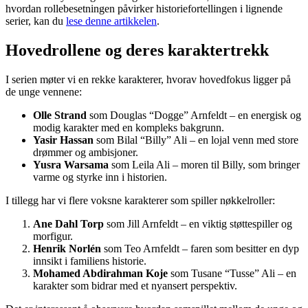
hvordan rollebesetningen påvirker historiefortellingen i lignende
serier, kan du
lese denne artikkelen
.
Hovedrollene og deres karaktertrekk
I serien møter vi en rekke karakterer, hvorav hovedfokus ligger på
de unge vennene:
Olle Strand
som Douglas “Dogge” Arnfeldt – en energisk og
modig karakter med en kompleks bakgrunn.
Yasir Hassan
som Bilal “Billy” Ali – en lojal venn med store
drømmer og ambisjoner.
Yusra Warsama
som Leila Ali – moren til Billy, som bringer
varme og styrke inn i historien.
I tillegg har vi flere voksne karakterer som spiller nøkkelroller:
Ane Dahl Torp
som Jill Arnfeldt – en viktig støttespiller og
morfigur.
Henrik Norlén
som Teo Arnfeldt – faren som besitter en dyp
innsikt i familiens historie.
Mohamed Abdirahman Koje
som Tusane “Tusse” Ali – en
karakter som bidrar med et nyansert perspektiv.