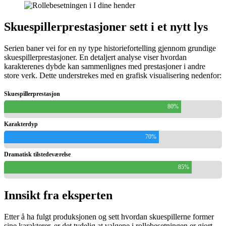
Skuespillerprestasjoner sett i et nytt lys
Serien baner vei for en ny type historiefortelling gjennom grundige
skuespillerprestasjoner. En detaljert analyse viser hvordan
karakterenes dybde kan sammenlignes med prestasjoner i andre
store verk. Dette understrekes med en grafisk visualisering nedenfor:
Skuespillerprestasjon
80%
Karakterdyp
70%
Dramatisk tilstedeværelse
85%
Innsikt fra eksperten
Etter å ha fulgt produksjonen og sett hvordan skuespillerne former
sine karakterer, er det tydelig at valgene i rollebesetningen er gjort