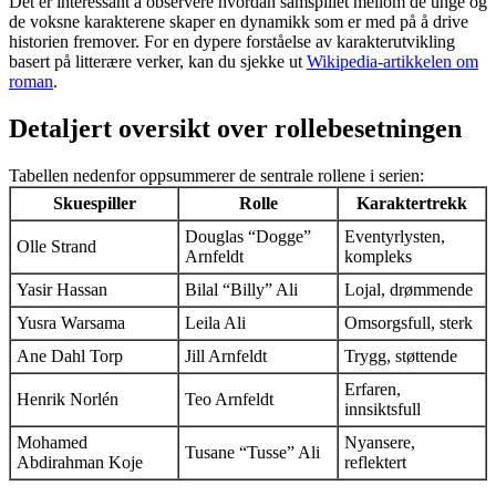
Det er interessant å observere hvordan samspillet mellom de unge og
de voksne karakterene skaper en dynamikk som er med på å drive
historien fremover. For en dypere forståelse av karakterutvikling
basert på litterære verker, kan du sjekke ut
Wikipedia-artikkelen om
roman
.
Detaljert oversikt over rollebesetningen
Tabellen nedenfor oppsummerer de sentrale rollene i serien:
Skuespiller
Rolle
Karaktertrekk
Douglas “Dogge”
Eventyrlysten,
Olle Strand
Arnfeldt
kompleks
Yasir Hassan
Bilal “Billy” Ali
Lojal, drømmende
Yusra Warsama
Leila Ali
Omsorgsfull, sterk
Ane Dahl Torp
Jill Arnfeldt
Trygg, støttende
Erfaren,
Henrik Norlén
Teo Arnfeldt
innsiktsfull
Mohamed
Nyansere,
Tusane “Tusse” Ali
Abdirahman Koje
reflektert