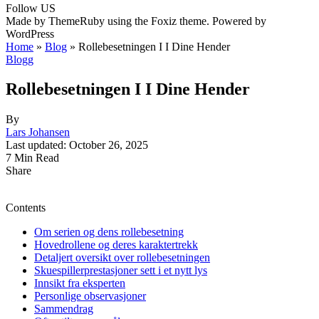
Follow US
Made by ThemeRuby using the Foxiz theme. Powered by
WordPress
Home
»
Blog
»
Rollebesetningen I I Dine Hender
Blogg
Rollebesetningen I I Dine Hender
By
Lars Johansen
Last updated: October 26, 2025
7 Min Read
Share
Contents
Om serien og dens rollebesetning
Hovedrollene og deres karaktertrekk
Detaljert oversikt over rollebesetningen
Skuespillerprestasjoner sett i et nytt lys
Innsikt fra eksperten
Personlige observasjoner
Sammendrag