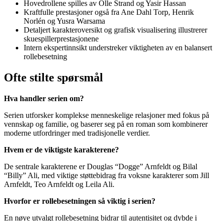
Hovedrollene spilles av Olle Strand og Yasir Hassan
Kraftfulle prestasjoner også fra Ane Dahl Torp, Henrik
Norlén og Yusra Warsama
Detaljert karakteroversikt og grafisk visualisering illustrerer
skuespillerprestasjonene
Intern ekspertinnsikt understreker viktigheten av en balansert
rollebesetning
Ofte stilte spørsmål
Hva handler serien om?
Serien utforsker komplekse menneskelige relasjoner med fokus på
vennskap og familie, og baserer seg på en roman som kombinerer
moderne utfordringer med tradisjonelle verdier.
Hvem er de viktigste karakterene?
De sentrale karakterene er Douglas “Dogge” Arnfeldt og Bilal
“Billy” Ali, med viktige støttebidrag fra voksne karakterer som Jill
Arnfeldt, Teo Arnfeldt og Leila Ali.
Hvorfor er rollebesetningen så viktig i serien?
En nøye utvalgt rollebesetning bidrar til autentisitet og dybde i