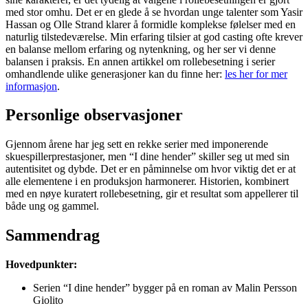
med stor omhu. Det er en glede å se hvordan unge talenter som Yasir
Hassan og Olle Strand klarer å formidle komplekse følelser med en
naturlig tilstedeværelse. Min erfaring tilsier at god casting ofte krever
en balanse mellom erfaring og nytenkning, og her ser vi denne
balansen i praksis. En annen artikkel om rollebesetning i serier
omhandlende ulike generasjoner kan du finne her:
les her for mer
informasjon
.
Personlige observasjoner
Gjennom årene har jeg sett en rekke serier med imponerende
skuespillerprestasjoner, men “I dine hender” skiller seg ut med sin
autentisitet og dybde. Det er en påminnelse om hvor viktig det er at
alle elementene i en produksjon harmonerer. Historien, kombinert
med en nøye kuratert rollebesetning, gir et resultat som appellerer til
både ung og gammel.
Sammendrag
Hovedpunkter:
Serien “I dine hender” bygger på en roman av Malin Persson
Giolito