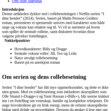
Ofte stilte spørsmål
Introduksjon
Denne artikkelen dykker ned i rollebesetningen i Netflix-serien “I
dine hender” (2024). Serien, basert på Malin Persson Giolitos
roman, presenterer et spennende univers med karakterer som både
unge og voksne kan relatere seg til. Vi vil se nærmere på hvem
som spiller de sentrale rollene, samt diskutere hvordan disse
valgene påvirker fortellingen.
Nøkkelpunkter
Hovedkarakterer: Billy og Dogge
Sentrale voksne roller: Jill, Teo og Leila
Nøye utvalgt rollebesetning
Basert på en anerkjent roman
Om serien og dens rollebesetning
Serien “I dine hender” har fått mye oppmerksomhet, og dette er ikke
uten grunn. Med en rollebesetning som inkluderer skuespillere som
Olle Strand («Dogge») og Yasir Hassan («Billy»), blir seerne trukket
inn i en fortelling om vennskap, familie og komplekse relasjoner. De
unge hovedrollene gir en frisk energi, mens de erfarne skuespillerne
bidrar med dybde og troverdighet. Dersom du ønsker å lese mer om