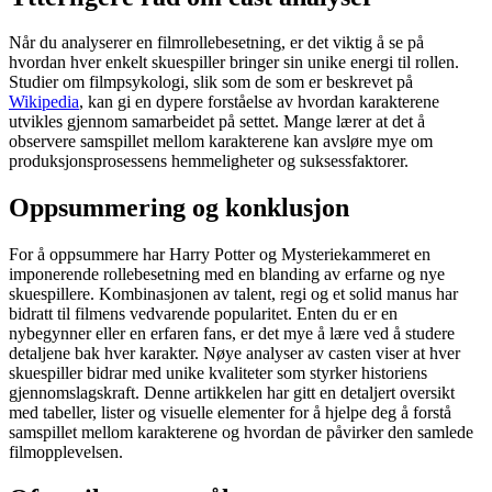
Når du analyserer en filmrollebesetning, er det viktig å se på
hvordan hver enkelt skuespiller bringer sin unike energi til rollen.
Studier om filmpsykologi, slik som de som er beskrevet på
Wikipedia
, kan gi en dypere forståelse av hvordan karakterene
utvikles gjennom samarbeidet på settet. Mange lærer at det å
observere samspillet mellom karakterene kan avsløre mye om
produksjonsprosessens hemmeligheter og suksessfaktorer.
Oppsummering og konklusjon
For å oppsummere har Harry Potter og Mysteriekammeret en
imponerende rollebesetning med en blanding av erfarne og nye
skuespillere. Kombinasjonen av talent, regi og et solid manus har
bidratt til filmens vedvarende popularitet. Enten du er en
nybegynner eller en erfaren fans, er det mye å lære ved å studere
detaljene bak hver karakter. Nøye analyser av casten viser at hver
skuespiller bidrar med unike kvaliteter som styrker historiens
gjennomslagskraft. Denne artikkelen har gitt en detaljert oversikt
med tabeller, lister og visuelle elementer for å hjelpe deg å forstå
samspillet mellom karakterene og hvordan de påvirker den samlede
filmopplevelsen.