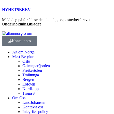
NYHETSBREV
Meld deg på for å lese det ukentlige e-postnyhetsbrevet
Underholdningsbladet
Kontakt oss
Alt om Norge
Mest Besøkte
Oslo
Geirangerfjorden
Preikestolen
Trolltunga
Bergen
Lofoten
Nordkapp
Tromsø
Om Oss
Lars Johansen
Kontakta oss
Integritetspolicy