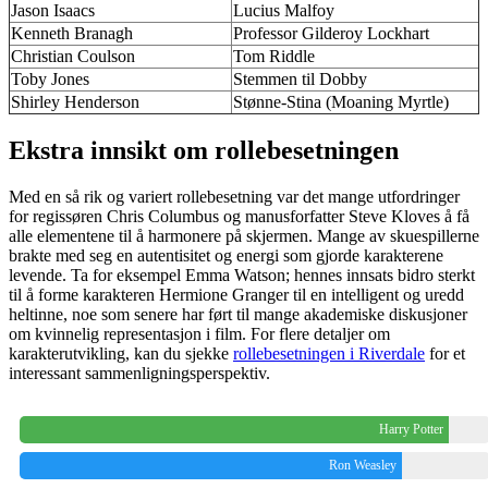
Jason Isaacs
Lucius Malfoy
Kenneth Branagh
Professor Gilderoy Lockhart
Christian Coulson
Tom Riddle
Toby Jones
Stemmen til Dobby
Shirley Henderson
Stønne-Stina (Moaning Myrtle)
Ekstra innsikt om rollebesetningen
Med en så rik og variert rollebesetning var det mange utfordringer
for regissøren Chris Columbus og manusforfatter Steve Kloves å få
alle elementene til å harmonere på skjermen. Mange av skuespillerne
brakte med seg en autentisitet og energi som gjorde karakterene
levende. Ta for eksempel Emma Watson; hennes innsats bidro sterkt
til å forme karakteren Hermione Granger til en intelligent og uredd
heltinne, noe som senere har ført til mange akademiske diskusjoner
om kvinnelig representasjon i film. For flere detaljer om
karakterutvikling, kan du sjekke
rollebesetningen i Riverdale
for et
interessant sammenligningsperspektiv.
Harry Potter
Ron Weasley