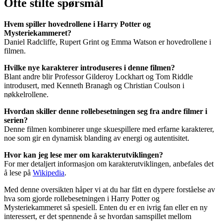
Ofte stilte spørsmål
Hvem spiller hovedrollene i Harry Potter og
Mysteriekammeret?
Daniel Radcliffe, Rupert Grint og Emma Watson er hovedrollene i
filmen.
Hvilke nye karakterer introduseres i denne filmen?
Blant andre blir Professor Gilderoy Lockhart og Tom Riddle
introdusert, med Kenneth Branagh og Christian Coulson i
nøkkelrollene.
Hvordan skiller denne rollebesetningen seg fra andre filmer i
serien?
Denne filmen kombinerer unge skuespillere med erfarne karakterer,
noe som gir en dynamisk blanding av energi og autentisitet.
Hvor kan jeg lese mer om karakterutviklingen?
For mer detaljert informasjon om karakterutviklingen, anbefales det
å lese på
Wikipedia
.
Med denne oversikten håper vi at du har fått en dypere forståelse av
hva som gjorde rollebesetningen i Harry Potter og
Mysteriekammeret så spesiell. Enten du er en ivrig fan eller en ny
interessert, er det spennende å se hvordan samspillet mellom