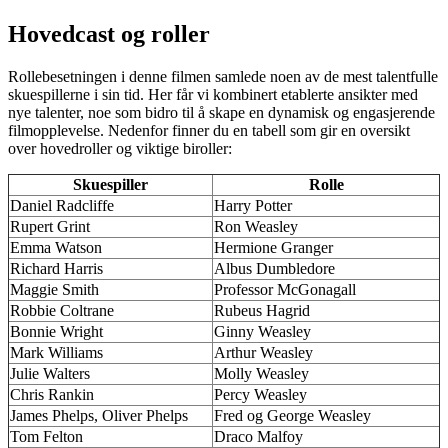
Hovedcast og roller
Rollebesetningen i denne filmen samlede noen av de mest talentfulle
skuespillerne i sin tid. Her får vi kombinert etablerte ansikter med
nye talenter, noe som bidro til å skape en dynamisk og engasjerende
filmopplevelse. Nedenfor finner du en tabell som gir en oversikt
over hovedroller og viktige biroller:
Skuespiller
Rolle
Daniel Radcliffe
Harry Potter
Rupert Grint
Ron Weasley
Emma Watson
Hermione Granger
Richard Harris
Albus Dumbledore
Maggie Smith
Professor McGonagall
Robbie Coltrane
Rubeus Hagrid
Bonnie Wright
Ginny Weasley
Mark Williams
Arthur Weasley
Julie Walters
Molly Weasley
Chris Rankin
Percy Weasley
James Phelps, Oliver Phelps
Fred og George Weasley
Tom Felton
Draco Malfoy