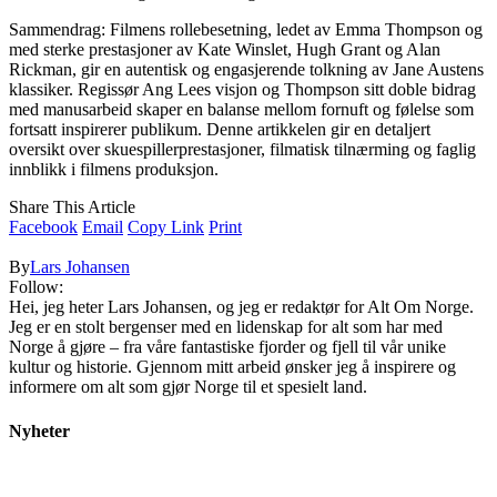
Sammendrag: Filmens rollebesetning, ledet av Emma Thompson og
med sterke prestasjoner av Kate Winslet, Hugh Grant og Alan
Rickman, gir en autentisk og engasjerende tolkning av Jane Austens
klassiker. Regissør Ang Lees visjon og Thompson sitt doble bidrag
med manusarbeid skaper en balanse mellom fornuft og følelse som
fortsatt inspirerer publikum. Denne artikkelen gir en detaljert
oversikt over skuespillerprestasjoner, filmatisk tilnærming og faglig
innblikk i filmens produksjon.
Share This Article
Facebook
Email
Copy Link
Print
By
Lars Johansen
Follow:
Hei, jeg heter Lars Johansen, og jeg er redaktør for Alt Om Norge.
Jeg er en stolt bergenser med en lidenskap for alt som har med
Norge å gjøre – fra våre fantastiske fjorder og fjell til vår unike
kultur og historie. Gjennom mitt arbeid ønsker jeg å inspirere og
informere om alt som gjør Norge til et spesielt land.
Nyheter