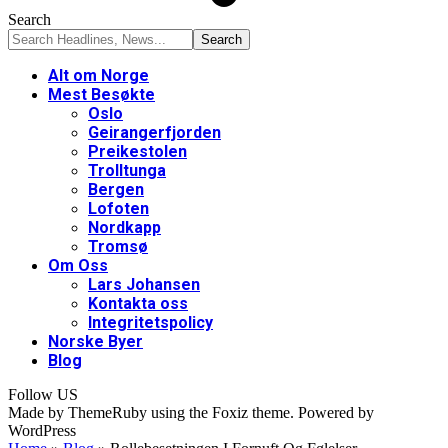
Search
Alt om Norge
Mest Besøkte
Oslo
Geirangerfjorden
Preikestolen
Trolltunga
Bergen
Lofoten
Nordkapp
Tromsø
Om Oss
Lars Johansen
Kontakta oss
Integritetspolicy
Norske Byer
Blog
Follow US
Made by ThemeRuby using the Foxiz theme. Powered by
WordPress