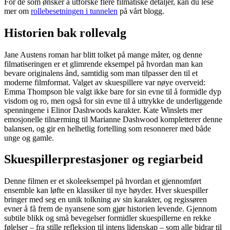
For de som ønsker å utforske flere filmatiske detaljer, kan du lese
mer om
rollebesetningen i tunnelen
på vårt blogg.
Historien bak rollevalg
Jane Austens roman har blitt tolket på mange måter, og denne
filmatiseringen er et glimrende eksempel på hvordan man kan
bevare originalens ånd, samtidig som man tilpasser den til et
moderne filmformat. Valget av skuespillere var nøye overveid:
Emma Thompson ble valgt ikke bare for sin evne til å formidle dyp
visdom og ro, men også for sin evne til å uttrykke de underliggende
spenningene i Elinor Dashwoods karakter. Kate Winslets mer
emosjonelle tilnærming til Marianne Dashwood kompletterer denne
balansen, og gir en helhetlig fortelling som resonnerer med både
unge og gamle.
Skuespillerprestasjoner og regiarbeid
Denne filmen er et skoleeksempel på hvordan et gjennomført
ensemble kan løfte en klassiker til nye høyder. Hver skuespiller
bringer med seg en unik tolkning av sin karakter, og regissøren
evner å få frem de nyansene som gjør historien levende. Gjennom
subtile blikk og små bevegelser formidler skuespillerne en rekke
følelser – fra stille refleksjon til intens lidenskap – som alle bidrar til