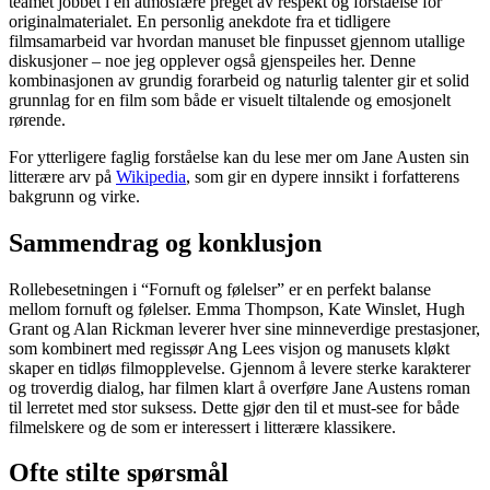
teamet jobbet i en atmosfære preget av respekt og forståelse for
originalmaterialet. En personlig anekdote fra et tidligere
filmsamarbeid var hvordan manuset ble finpusset gjennom utallige
diskusjoner – noe jeg opplever også gjenspeiles her. Denne
kombinasjonen av grundig forarbeid og naturlig talenter gir et solid
grunnlag for en film som både er visuelt tiltalende og emosjonelt
rørende.
For ytterligere faglig forståelse kan du lese mer om Jane Austen sin
litterære arv på
Wikipedia
, som gir en dypere innsikt i forfatterens
bakgrunn og virke.
Sammendrag og konklusjon
Rollebesetningen i “Fornuft og følelser” er en perfekt balanse
mellom fornuft og følelser. Emma Thompson, Kate Winslet, Hugh
Grant og Alan Rickman leverer hver sine minneverdige prestasjoner,
som kombinert med regissør Ang Lees visjon og manusets kløkt
skaper en tidløs filmopplevelse. Gjennom å levere sterke karakterer
og troverdig dialog, har filmen klart å overføre Jane Austens roman
til lerretet med stor suksess. Dette gjør den til et must-see for både
filmelskere og de som er interessert i litterære klassikere.
Ofte stilte spørsmål