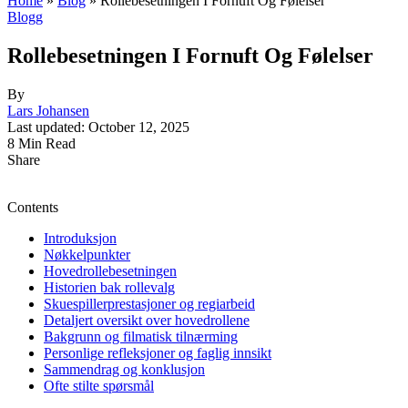
Home
»
Blog
»
Rollebesetningen I Fornuft Og Følelser
Blogg
Rollebesetningen I Fornuft Og Følelser
By
Lars Johansen
Last updated: October 12, 2025
8 Min Read
Share
Contents
Introduksjon
Nøkkelpunkter
Hovedrollebesetningen
Historien bak rollevalg
Skuespillerprestasjoner og regiarbeid
Detaljert oversikt over hovedrollene
Bakgrunn og filmatisk tilnærming
Personlige refleksjoner og faglig innsikt
Sammendrag og konklusjon
Ofte stilte spørsmål