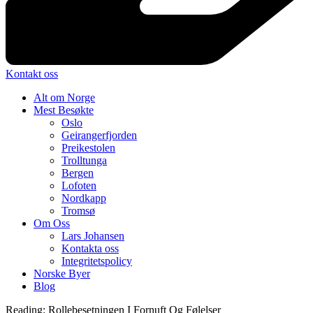
Kontakt oss
Alt om Norge
Mest Besøkte
Oslo
Geirangerfjorden
Preikestolen
Trolltunga
Bergen
Lofoten
Nordkapp
Tromsø
Om Oss
Lars Johansen
Kontakta oss
Integritetspolicy
Norske Byer
Blog
Reading:
Rollebesetningen I Fornuft Og Følelser