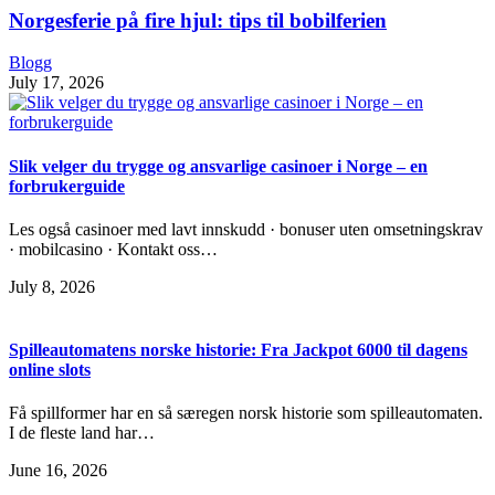
Norgesferie på fire hjul: tips til bobilferien
Blogg
July 17, 2026
Slik velger du trygge og ansvarlige casinoer i Norge – en
forbrukerguide
Les også casinoer med lavt innskudd · bonuser uten omsetningskrav
· mobilcasino · Kontakt oss…
July 8, 2026
Spilleautomatens norske historie: Fra Jackpot 6000 til dagens
online slots
Få spillformer har en så særegen norsk historie som spilleautomaten.
I de fleste land har…
June 16, 2026