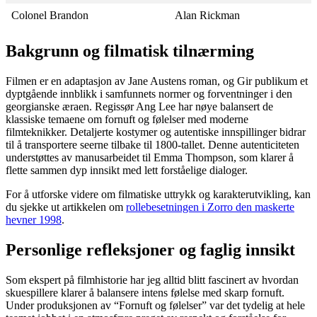
Colonel Brandon
Alan Rickman
Bakgrunn og filmatisk tilnærming
Filmen er en adaptasjon av Jane Austens roman, og Gir publikum et
dyptgående innblikk i samfunnets normer og forventninger i den
georgianske æraen. Regissør Ang Lee har nøye balansert de
klassiske temaene om fornuft og følelser med moderne
filmteknikker. Detaljerte kostymer og autentiske innspillinger bidrar
til å transportere seerne tilbake til 1800-tallet. Denne autenticiteten
understøttes av manusarbeidet til Emma Thompson, som klarer å
flette sammen dyp innsikt med lett forståelige dialoger.
For å utforske videre om filmatiske uttrykk og karakterutvikling, kan
du sjekke ut artikkelen om
rollebesetningen i Zorro den maskerte
hevner 1998
.
Personlige refleksjoner og faglig innsikt
Som ekspert på filmhistorie har jeg alltid blitt fascinert av hvordan
skuespillere klarer å balansere intens følelse med skarp fornuft.
Under produksjonen av “Fornuft og følelser” var det tydelig at hele