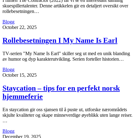
I filmen The Contractor (2022) får vi se en interessant samling
skuespillertalenter. Denne artikkelen gir en detaljert oversikt over
rollebesetningen…
Blogg
October 22, 2025
Rollebesetningen I My Name Is Earl
TV-serien "My Name Is Earl" skiller seg ut med en unik blanding
av humor og dyp karakterutvikling. Serien forteller historien…
Blogg
October 15, 2025
Staycation – tips for en perfekt norsk
hjemmeferie
En staycation gir oss sjansen til å puste ut, utforske nærområdets
skjulte kvaliteter og skape minneverdige øyeblikk uten lange reiser.
…
Blogg
December 19, 2025