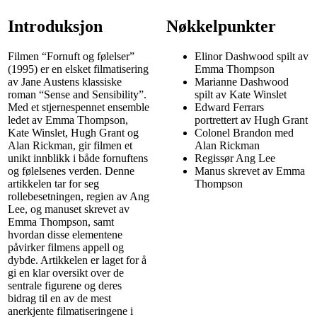
Introduksjon
Nøkkelpunkter
Filmen “Fornuft og følelser”
Elinor Dashwood spilt av
(1995) er en elsket filmatisering
Emma Thompson
av Jane Austens klassiske
Marianne Dashwood
roman “Sense and Sensibility”.
spilt av Kate Winslet
Med et stjernespennet ensemble
Edward Ferrars
ledet av Emma Thompson,
portrettert av Hugh Grant
Kate Winslet, Hugh Grant og
Colonel Brandon med
Alan Rickman, gir filmen et
Alan Rickman
unikt innblikk i både fornuftens
Regissør Ang Lee
og følelsenes verden. Denne
Manus skrevet av Emma
artikkelen tar for seg
Thompson
rollebesetningen, regien av Ang
Lee, og manuset skrevet av
Emma Thompson, samt
hvordan disse elementene
påvirker filmens appell og
dybde. Artikkelen er laget for å
gi en klar oversikt over de
sentrale figurene og deres
bidrag til en av de mest
anerkjente filmatiseringene i