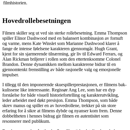
filmhistorien.
Hovedrollebesetningen
Filmen skiller seg ut ved sin sterke rollebesetning. Emma Thompson
spiller Elinor Dashwood med en balansert kombinasjon av fornuft
og varme, mens Kate Winslet som Marianne Dashwood klarer å
fange de intense følelsene karakteren gjennomgår. Hugh Grant,
kjent for sin sjarmerende tilnærming, gir liv til Edward Ferrars, og
Alan Rickman briljerer i rollen som den ettertenksomme Colonel
Brandon. Denne dynamikken mellom karakterene bidrar til en
gjennomtenkt fremstilling av både rasjonelle valg og emosjonelle
impulser.
I tillegg til den imponerende skuespillerprestasjonen, er filmens bak-
kulissene like interessante. Regissør Ang Lee, som har en dyp
forståelse for både visuell historiefortelling og karakterutvikling,
leder arbeidet med døkt presisjon. Emma Thompson, som både
skrev manus og spiller en av hovedrollene, trekker på sin store
erfaring for å sikre at filmens dybde og nyanser kom frem. Denne
dobbeltheten i hennes bidrag gir filmen en autentisitet som
resonnerer med publikum.