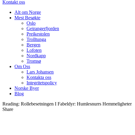
Kontakt oss
Alt om Norge
Mest Besøkte
Oslo
Geirangerfjorden
Preikestolen
Trolltunga
Bergen
Lofoten
Nordkapp
Tromsø
Om Oss
Lars Johansen
Kontakta oss
Integritetspolicy
Norske Byer
Blog
Reading:
Rollebesetningen I Fabeldyr: Humlesnurrs Hemmeligheter
Share