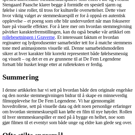
Stengaard Paasche klarer begge å formidle en spesiell sjarm og
følelse i sine roller, til tross for kulturelle oversettelser. Dette viser
hvor viktig valget av stemmeskuespill er for å oppnå en autentisk
opplevelse – et poeng som ofte blir undervurdert når man fokuserer
bare på visuelle effekter. For å lære mer om hvordan stemmegivning
påvirker karakterfremstillingen, kan du også besøke vår artikkel om
rollebesetningen i Graverne
. Et interessant faktum er hvordan
regissører og lydprodusenter samarbeider tett for å matche stemmens
tone med animasjonens visuelle stil. Denne samarbeidsmodellen
sikrer at hver karakter blir korrekt representert både følelsesmessig
og visuelt – og det er en av grunnene til at De Fem Legendene
fortsatt blir husket lenge etter at rulleteksten er ferdig.
Summering
I denne artikkelen har vi sett på hvordan både den originale engelske
og den norske stemmegivningen bidrar til å skape en minneverdig
filmopplevelse for De Fem Legendene. Vi har gjennomgått
hovedrollene, sett på visuelle data og delt noen personlige erfaringer
om hvordan stemmeskuespill kan løfte en film til nye høyder. Rollen
til hver stemmeskuespiller er med på å bygge en helhet, noe som
gjør filmen til et eventyr som både unge og eldre kan glede seg over.