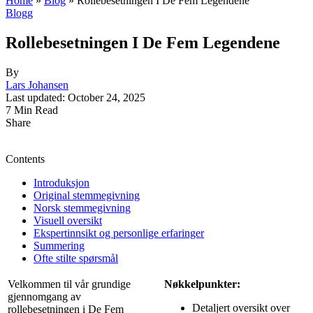
Home
»
Blog
»
Rollebesetningen I De Fem Legendene
Blogg
Rollebesetningen I De Fem Legendene
By
Lars Johansen
Last updated: October 24, 2025
7 Min Read
Share
Contents
Introduksjon
Original stemmegivning
Norsk stemmegivning
Visuell oversikt
Ekspertinnsikt og personlige erfaringer
Summering
Ofte stilte spørsmål
Velkommen til vår grundige
Nøkkelpunkter:
gjennomgang av
Detaljert oversikt over
rollebesetningen i De Fem