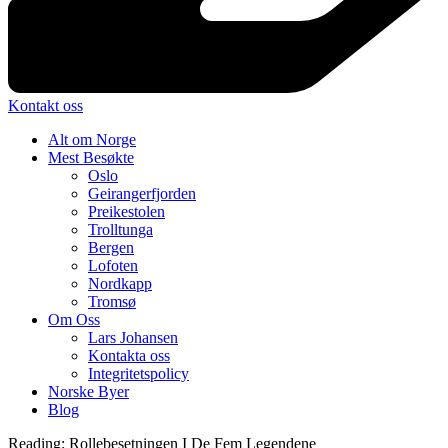
Kontakt oss
Alt om Norge
Mest Besøkte
Oslo
Geirangerfjorden
Preikestolen
Trolltunga
Bergen
Lofoten
Nordkapp
Tromsø
Om Oss
Lars Johansen
Kontakta oss
Integritetspolicy
Norske Byer
Blog
Reading:
Rollebesetningen I De Fem Legendene