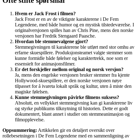
Ofte stilte spørsmål
Hvem er Jack Frost i filmen?
Jack Frost er en av de viktigste karakterene i De Fem
Legendene, med både humor og en mystisk tilstedeværelse. I
originalversjonen spilles han av Chris Pine, mens den norske
versjonen har Fredrik Stengaard Paasche.
Hvordan ble stemmevalgene gjort?
Stemmegivningen til karakterene ble utført med stor omhu av
erfarne skuespillere. Produksjonsteamet valgte stemmer som
kunne formidle både følelser og karaktertrekk, noe som er
essensielt for animasjonsfilmer.
Er det forskjeller mellom original og norsk versjon?
Ja, mens den engelske versjonen bruker stemmer fra kjente
Hollywood-skuespillere, er den norske versjonen nøye
tilpasset for å ivareta lokalt språk og kultur, uten å miste den
magiske følelsen.
Kunne stemmegivningen påvirke filmens suksess?
Absolutt, en vellykket stemmegivning kan gi karakterene liv
og styrke publikums tilknytning til historien. Dette er godt
dokumentert, blant annet i studier om stemmeanimasjon og
filmopplevelse.
Oppsummering:
Artikkelen gir en detaljert oversikt over
rollebesetningen i De Fem Legendene med en sammenligning av