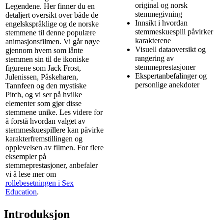
original og norsk
Legendene. Her finner du en
stemmegivning
detaljert oversikt over både de
Innsikt i hvordan
engelskspråklige og de norske
stemmeskuespill påvirker
stemmene til denne populære
karakterene
animasjonsfilmen. Vi går nøye
Visuell dataoversikt og
gjennom hvem som lånte
rangering av
stemmen sin til de ikoniske
stemmeprestasjoner
figurene som Jack Frost,
Ekspertanbefalinger og
Julenissen, Påskeharen,
personlige anekdoter
Tannfeen og den mystiske
Pitch, og vi ser på hvilke
elementer som gjør disse
stemmene unike. Les videre for
å forstå hvordan valget av
stemmeskuespillere kan påvirke
karakterfremstillingen og
opplevelsen av filmen. For flere
eksempler på
stemmeprestasjoner, anbefaler
vi å lese mer om
rollebesetningen i Sex
Education
.
Introduksjon