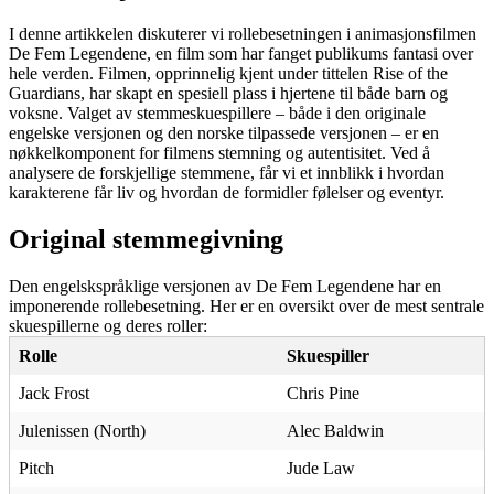
I denne artikkelen diskuterer vi rollebesetningen i animasjonsfilmen
De Fem Legendene, en film som har fanget publikums fantasi over
hele verden. Filmen, opprinnelig kjent under tittelen Rise of the
Guardians, har skapt en spesiell plass i hjertene til både barn og
voksne. Valget av stemmeskuespillere – både i den originale
engelske versjonen og den norske tilpassede versjonen – er en
nøkkelkomponent for filmens stemning og autentisitet. Ved å
analysere de forskjellige stemmene, får vi et innblikk i hvordan
karakterene får liv og hvordan de formidler følelser og eventyr.
Original stemmegivning
Den engelskspråklige versjonen av De Fem Legendene har en
imponerende rollebesetning. Her er en oversikt over de mest sentrale
skuespillerne og deres roller:
Rolle
Skuespiller
Jack Frost
Chris Pine
Julenissen (North)
Alec Baldwin
Pitch
Jude Law