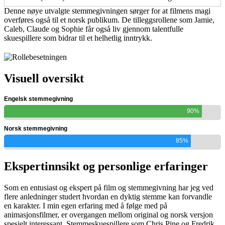
Denne nøye utvalgte stemmegivningen sørger for at filmens magi
overføres også til et norsk publikum. De tilleggsrollene som Jamie,
Caleb, Claude og Sophie får også liv gjennom talentfulle
skuespillere som bidrar til et helhetlig inntrykk.
Visuell oversikt
Engelsk stemmegivning
90%
Norsk stemmegivning
85%
Ekspertinnsikt og personlige erfaringer
Som en entusiast og ekspert på film og stemmegivning har jeg ved
flere anledninger studert hvordan en dyktig stemme kan forvandle
en karakter. I min egen erfaring med å følge med på
animasjonsfilmer, er overgangen mellom original og norsk versjon
spesielt interessant. Stemmeskuespillere som Chris Pine og Fredrik