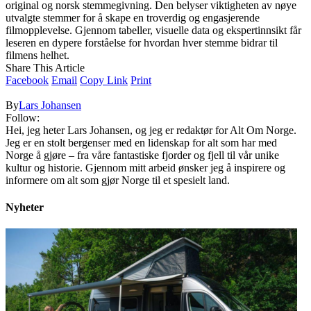
original og norsk stemmegivning. Den belyser viktigheten av nøye
utvalgte stemmer for å skape en troverdig og engasjerende
filmopplevelse. Gjennom tabeller, visuelle data og ekspertinnsikt får
leseren en dypere forståelse for hvordan hver stemme bidrar til
filmens helhet.
Share This Article
Facebook
Email
Copy Link
Print
By
Lars Johansen
Follow:
Hei, jeg heter Lars Johansen, og jeg er redaktør for Alt Om Norge.
Jeg er en stolt bergenser med en lidenskap for alt som har med
Norge å gjøre – fra våre fantastiske fjorder og fjell til vår unike
kultur og historie. Gjennom mitt arbeid ønsker jeg å inspirere og
informere om alt som gjør Norge til et spesielt land.
Nyheter