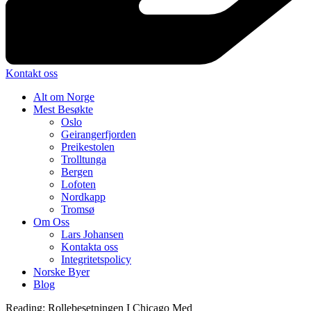
Kontakt oss
Alt om Norge
Mest Besøkte
Oslo
Geirangerfjorden
Preikestolen
Trolltunga
Bergen
Lofoten
Nordkapp
Tromsø
Om Oss
Lars Johansen
Kontakta oss
Integritetspolicy
Norske Byer
Blog
Reading:
Rollebesetningen I Chicago Med