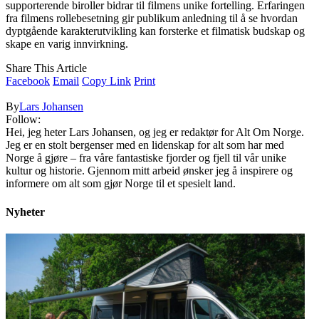
supporterende biroller bidrar til filmens unike fortelling. Erfaringen
fra filmens rollebesetning gir publikum anledning til å se hvordan
dyptgående karakterutvikling kan forsterke et filmatisk budskap og
skape en varig innvirkning.
Share This Article
Facebook
Email
Copy Link
Print
By
Lars Johansen
Follow:
Hei, jeg heter Lars Johansen, og jeg er redaktør for Alt Om Norge.
Jeg er en stolt bergenser med en lidenskap for alt som har med
Norge å gjøre – fra våre fantastiske fjorder og fjell til vår unike
kultur og historie. Gjennom mitt arbeid ønsker jeg å inspirere og
informere om alt som gjør Norge til et spesielt land.
Nyheter