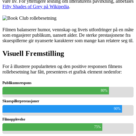
våre liv. For ytterligere lesning om litteraturens påvirkning, anbefales
Fifty Shades of Grey på Wikipedia
.
Filmen balanserer humor, vennskap og livets utfordringer på en måte
som engasjerer publikum, uansett alder. De sterke prestasjonene fra
skuespillerne gir nyanserte karakterer som mange kan relatere seg til.
Visuell Fremstilling
For å illustrere populariteten og den positive responsen filmens
rollebesetning har fått, presenteres et grafisk element nedenfor:
Publikumsrespons
80%
Skuespillerprestasjoner
90%
Filmopplevelse
75%