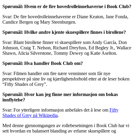
Spørsmål: Hvem er de fire hovedrolleinnehaverne i Book Club?
Svar: De fire hovedrolleinnehaverne er Diane Keaton, Jane Fonda,
Candice Bergen og Mary Steenburgen.
Spørsmål: Hvilke andre kjente skuespillere finnes i birollene?
Svar: Blant birollene finner vi skuespillere som Andy García, Don
Johnson, Craig T. Nelson, Richard Dreyfuss, Ed Begley Jr., Wallace
Shawn, Alicia Silverstone, Tommy Dewey og Katie Aselton.
Spørsmål: Hva handler Book Club om?
Svar: Filmen handler om fire nære venninner som får nye
perspektiver på sine liv og kjærlighetsforhold etter at de leser boken
“Fifty Shades of Grey”.
Spørsmål: Hvor kan jeg finne mer informasjon om bokas
innflytelse?
Svar: For ytterligere informasjon anbefales det å lese om
Fifty
Shades of Grey på Wikipedia
.
Med denne gjennomgangen av rollebesetningen i Book Club har vi
sett hvordan en balansert blanding av erfarne skuespillere og