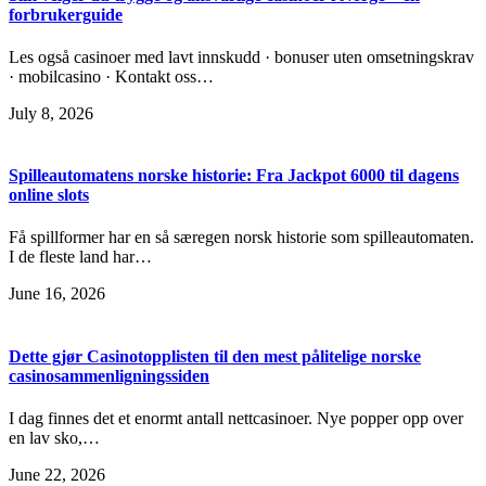
forbrukerguide
Les også casinoer med lavt innskudd · bonuser uten omsetningskrav
· mobilcasino · Kontakt oss…
July 8, 2026
Spilleautomatens norske historie: Fra Jackpot 6000 til dagens
online slots
Få spillformer har en så særegen norsk historie som spilleautomaten.
I de fleste land har…
June 16, 2026
Dette gjør Casinotopplisten til den mest pålitelige norske
casinosammenligningssiden
I dag finnes det et enormt antall nettcasinoer. Nye popper opp over
en lav sko,…
June 22, 2026