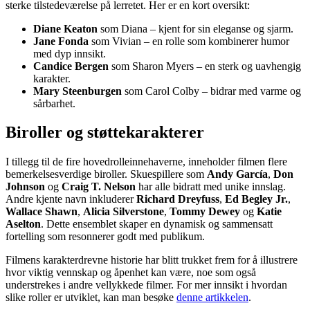
sterke tilstedeværelse på lerretet. Her er en kort oversikt:
Diane Keaton
som Diana – kjent for sin eleganse og sjarm.
Jane Fonda
som Vivian – en rolle som kombinerer humor
med dyp innsikt.
Candice Bergen
som Sharon Myers – en sterk og uavhengig
karakter.
Mary Steenburgen
som Carol Colby – bidrar med varme og
sårbarhet.
Biroller og støttekarakterer
I tillegg til de fire hovedrolleinnehaverne, inneholder filmen flere
bemerkelsesverdige biroller. Skuespillere som
Andy García
,
Don
Johnson
og
Craig T. Nelson
har alle bidratt med unike innslag.
Andre kjente navn inkluderer
Richard Dreyfuss
,
Ed Begley Jr.
,
Wallace Shawn
,
Alicia Silverstone
,
Tommy Dewey
og
Katie
Aselton
. Dette ensemblet skaper en dynamisk og sammensatt
fortelling som resonnerer godt med publikum.
Filmens karakterdrevne historie har blitt trukket frem for å illustrere
hvor viktig vennskap og åpenhet kan være, noe som også
understrekes i andre vellykkede filmer. For mer innsikt i hvordan
slike roller er utviklet, kan man besøke
denne artikkelen
.