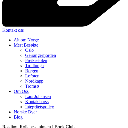
Kontakt oss
Alt om Norge
Mest Besøkte
Oslo
Geirangerfjorden
Preikestolen
Trolltunga
Bergen
Lofoten
Nordkapp
Tromsø
Om Oss
Lars Johansen
Kontakta oss
Integritetspolicy
Norske Byer
Blog
Reading:
Rollebesetningen I Book Club