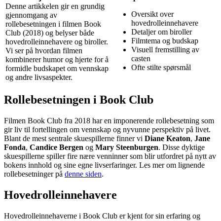
Denne artikkelen gir en grundig
Oversikt over
gjennomgang av
hovedrolleinnehavere
rollebesetningen i filmen Book
Detaljer om biroller
Club (2018) og belyser både
Filmtema og budskap
hovedrolleinnehavere og biroller.
Visuell fremstilling av
Vi ser på hvordan filmen
casten
kombinerer humor og hjerte for å
Ofte stilte spørsmål
formidle budskapet om vennskap
og andre livsaspekter.
Rollebesetningen i Book Club
Filmen Book Club fra 2018 har en imponerende rollebesetning som
gir liv til fortellingen om vennskap og nyvunne perspektiv på livet.
Blant de mest sentrale skuespillerne finner vi
Diane Keaton
,
Jane
Fonda
,
Candice Bergen
og
Mary Steenburgen
. Disse dyktige
skuespillerne spiller fire nære venninner som blir utfordret på nytt av
bokens innhold og sine egne livserfaringer. Les mer om lignende
rollebesetninger på
denne siden
.
Hovedrolleinnehavere
Hovedrolleinnehaverne i Book Club er kjent for sin erfaring og