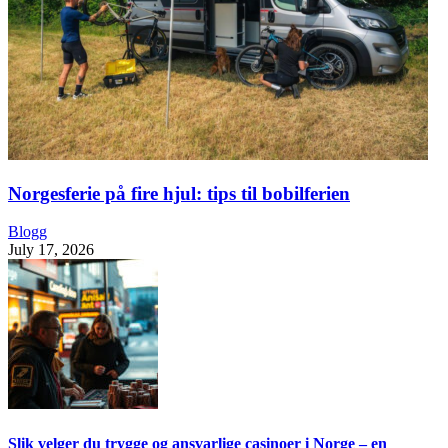
Norgesferie på fire hjul: tips til bobilferien
Blogg
July 17, 2026
Slik velger du trygge og ansvarlige casinoer i Norge – en