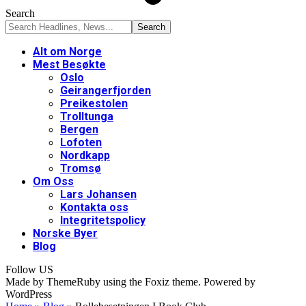
Search
Alt om Norge
Mest Besøkte
Oslo
Geirangerfjorden
Preikestolen
Trolltunga
Bergen
Lofoten
Nordkapp
Tromsø
Om Oss
Lars Johansen
Kontakta oss
Integritetspolicy
Norske Byer
Blog
Follow US
Made by ThemeRuby using the Foxiz theme. Powered by
WordPress