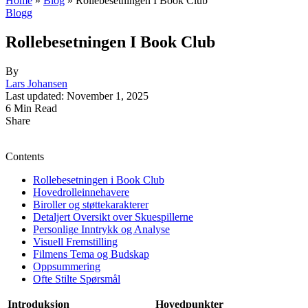
Home
»
Blog
»
Rollebesetningen I Book Club
Blogg
Rollebesetningen I Book Club
By
Lars Johansen
Last updated: November 1, 2025
6 Min Read
Share
Contents
Rollebesetningen i Book Club
Hovedrolleinnehavere
Biroller og støttekarakterer
Detaljert Oversikt over Skuespillerne
Personlige Inntrykk og Analyse
Visuell Fremstilling
Filmens Tema og Budskap
Oppsummering
Ofte Stilte Spørsmål
Introduksjon
Hovedpunkter