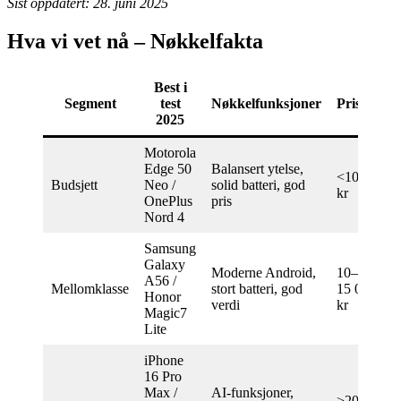
Sist oppdatert:
28. juni 2025
Hva vi vet nå – Nøkkelfakta
Best i
Segment
test
Nøkkelfunksjoner
Prisnivå
2025
Motorola
Edge 50
Balansert ytelse,
<10 000
Budsjett
Neo /
solid batteri, god
kr
OnePlus
pris
Nord 4
Samsung
Galaxy
Moderne Android,
10–
A56 /
Mellomklasse
stort batteri, god
15 000
Honor
verdi
kr
Magic7
Lite
iPhone
16 Pro
Max /
AI-funksjoner,
>20 000