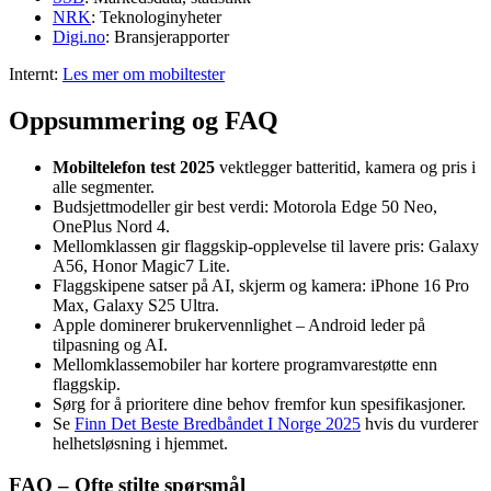
NRK
: Teknologinyheter
Digi.no
: Bransjerapporter
Internt:
Les mer om mobiltester
Oppsummering og FAQ
Mobiltelefon test 2025
vektlegger batteritid, kamera og pris i
alle segmenter.
Budsjettmodeller gir best verdi: Motorola Edge 50 Neo,
OnePlus Nord 4.
Mellomklassen gir flaggskip-opplevelse til lavere pris: Galaxy
A56, Honor Magic7 Lite.
Flaggskipene satser på AI, skjerm og kamera: iPhone 16 Pro
Max, Galaxy S25 Ultra.
Apple dominerer brukervennlighet – Android leder på
tilpasning og AI.
Mellomklassemobiler har kortere programvarestøtte enn
flaggskip.
Sørg for å prioritere dine behov fremfor kun spesifikasjoner.
Se
Finn Det Beste Bredbåndet I Norge 2025
hvis du vurderer
helhetsløsning i hjemmet.
FAQ – Ofte stilte spørsmål