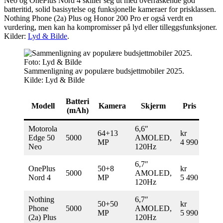
Neo og OnePlus Nord 4 skiller seg ut med overraskende god
batteritid, solid basisytelse og funksjonelle kameraer for prisklassen.
Nothing Phone (2a) Plus og Honor 200 Pro er også verdt en
vurdering, men kan ha kompromisser på lyd eller tilleggsfunksjoner.
Kilder:
Lyd & Bilde
.
Sammenligning av populære budsjettmobiler 2025.
Kilde: Lyd & Bilde
Batteri
Modell
Kamera
Skjerm
Pris
(mAh)
Motorola
6,6″
64+13
kr
Edge 50
5000
AMOLED,
MP
4 990
Neo
120Hz
6,7″
OnePlus
50+8
kr
5000
AMOLED,
Nord 4
MP
5 490
120Hz
Nothing
6,7″
50+50
kr
Phone
5000
AMOLED,
MP
5 990
(2a) Plus
120Hz