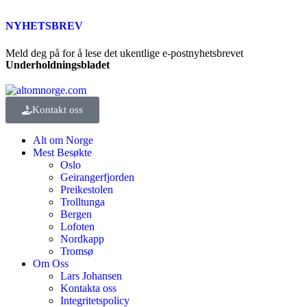
NYHETSBREV
Meld deg på for å lese det ukentlige e-postnyhetsbrevet
Underholdningsbladet
Kontakt oss
Alt om Norge
Mest Besøkte
Oslo
Geirangerfjorden
Preikestolen
Trolltunga
Bergen
Lofoten
Nordkapp
Tromsø
Om Oss
Lars Johansen
Kontakta oss
Integritetspolicy