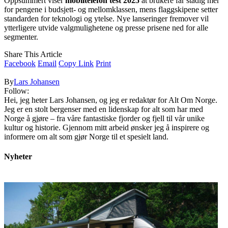
Oppsummert viser
mobiltelefon test 2025
at brukere får stadig mer
for pengene i budsjett- og mellomklassen, mens flaggskipene setter
standarden for teknologi og ytelse. Nye lanseringer fremover vil
ytterligere utvide valgmulighetene og presse prisene ned for alle
segmenter.
Share This Article
Facebook
Email
Copy Link
Print
By
Lars Johansen
Follow:
Hei, jeg heter Lars Johansen, og jeg er redaktør for Alt Om Norge.
Jeg er en stolt bergenser med en lidenskap for alt som har med
Norge å gjøre – fra våre fantastiske fjorder og fjell til vår unike
kultur og historie. Gjennom mitt arbeid ønsker jeg å inspirere og
informere om alt som gjør Norge til et spesielt land.
Nyheter