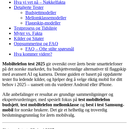
Hva vi vet nå – Nøkkelfakta
Detaljerte Tester
Budsjettmodeller
Mellomklassemodeller
Flaggskip-modeller
Testprosess og Tidslinje
Myter vs. Fakta
Kilder og Sitater
Oppsummering og FAQ
FAQ – Ofte stilte spørsmål
Hva kommer videre?
Mobiltelefon test 2025
gir oversikt over årets beste smarttelefoner
på det norske markedet, fra budsjettvennlige alternativer til flaggskip
med avansert AI og kamera. Denne guiden er basert på oppdaterte
tester fra ledende kilder, og hjelper deg å velge riktig mobil for ditt
behov i 2025 – uansett om du vurderer Android eller iPhone.
Alle anbefalinger er resultat av grundige sammenligninger og
ekspertvurderinger, med spesielt fokus på
test mobiltelefon
budsjett
,
test mobiltelefon mellomklasse
og
best i test Samsung-
mobil
for norske brukere. Det gir et helhetlig og troverdig
beslutningsgrunnlag for årets mobilvalg.