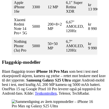
Apple
6,1″ Super
kr
iOS
iPhone
3300
12 MP
Retina
13 990
bru
16e
XDR
Xiaomi
6,67″
Redmi
200+8+2
kr
5000
AMOLED,
Ras
Note 14
MP
8 990
120Hz
Pro+ 5G
Nothing
6,7″
50+50
kr
Phone
5000
AMOLED,
Uni
MP
9 990
(3a) Pro
120Hz
Flaggskip-modeller
Blant flaggskip troner
iPhone 16 Pro Max
som best i test med
eksepsjonell skjerm, kamera og ytelse – rettet mot brukere med krav
til det ypperste.
Samsung Galaxy S25 Ultra
utgjør Android-mobil
best i test, med kraftig AI, 200 MP kamera og 5000 mAh batteri.
OnePlus 15 og Google Pixel 10 Pro leverer også på toppnivå for
Android-fans. Kilde:
Testkontrollen
, Telenor, TechRadar.