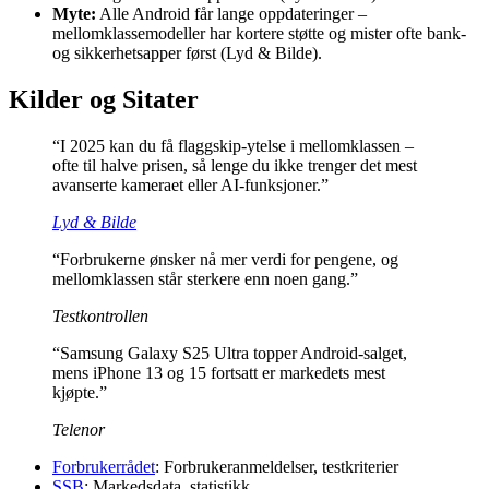
Myte:
Alle Android får lange oppdateringer –
mellomklassemodeller har kortere støtte og mister ofte bank-
og sikkerhetsapper først (Lyd & Bilde).
Kilder og Sitater
“I 2025 kan du få flaggskip-ytelse i mellomklassen –
ofte til halve prisen, så lenge du ikke trenger det mest
avanserte kameraet eller AI-funksjoner.”
Lyd & Bilde
“Forbrukerne ønsker nå mer verdi for pengene, og
mellomklassen står sterkere enn noen gang.”
Testkontrollen
“Samsung Galaxy S25 Ultra topper Android-salget,
mens iPhone 13 og 15 fortsatt er markedets mest
kjøpte.”
Telenor
Forbrukerrådet
: Forbrukeranmeldelser, testkriterier
SSB
: Markedsdata, statistikk