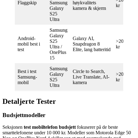
Flaggskip
Samsung
høykvalitets
kr
Galaxy
kamera & skjerm
S25
Ultra
Samsung
Galaxy
Android-
Galaxy AI,
S25
>20 000
mobil best i
Snapdragon 8
Ultra /
kr
test
Elite, lang batteritid
OnePlus
15
Samsung
Best i test
Circle to Search,
Galaxy
>20 000
Samsung-
Live Translate, AI-
S25
kr
mobil
kamera
Ultra
Detaljerte Tester
Budsjettmodeller
Seksjonen
test mobiltelefon budsjett
fokuserer på de beste
smarttelefonene under 10 000 kr. Modeller som Motorola Edge 50