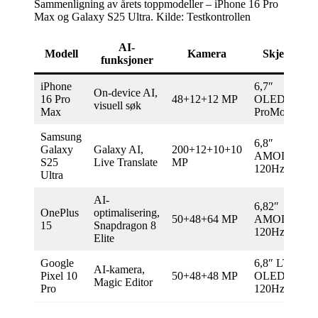
Sammenligning av årets toppmodeller – iPhone 16 Pro
Max og Galaxy S25 Ultra. Kilde: Testkontrollen
AI-
Modell
Kamera
Skjerm
funksjoner
iPhone
6,7″
On-device AI,
16 Pro
48+12+12 MP
OLED,
visuell søk
Max
ProMotion
Samsung
6,8″
Galaxy
Galaxy AI,
200+12+10+10
AMOLED,
S25
Live Translate
MP
120Hz
Ultra
AI-
6,82″
OnePlus
optimalisering,
50+48+64 MP
AMOLED,
15
Snapdragon 8
120Hz
Elite
Google
6,8″ LTPO
AI-kamera,
Pixel 10
50+48+48 MP
OLED,
Magic Editor
Pro
120Hz