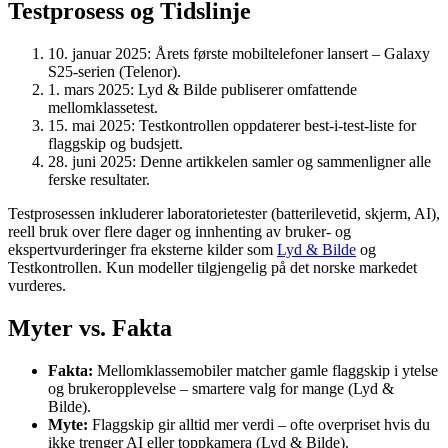
Testprosess og Tidslinje
10. januar 2025
: Årets første mobiltelefoner lansert – Galaxy
S25-serien (Telenor).
1. mars 2025
: Lyd & Bilde publiserer omfattende
mellomklassetest.
15. mai 2025
: Testkontrollen oppdaterer best-i-test-liste for
flaggskip og budsjett.
28. juni 2025
: Denne artikkelen samler og sammenligner alle
ferske resultater.
Testprosessen inkluderer laboratorietester (batterilevetid, skjerm, AI),
reell bruk over flere dager og innhenting av bruker- og
ekspertvurderinger fra eksterne kilder som
Lyd & Bilde
og
Testkontrollen. Kun modeller tilgjengelig på det norske markedet
vurderes.
Myter vs. Fakta
Fakta:
Mellomklassemobiler matcher gamle flaggskip i ytelse
og brukeropplevelse – smartere valg for mange (Lyd &
Bilde).
Myte:
Flaggskip gir alltid mer verdi – ofte overpriset hvis du
ikke trenger AI eller toppkamera (Lyd & Bilde).