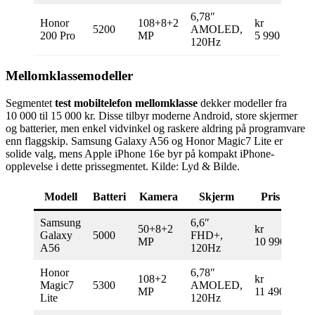
6,78″
Honor
108+8+2
kr
5200
AMOLED,
200 Pro
MP
5 990
120Hz
Mellomklassemodeller
Segmentet
test mobiltelefon mellomklasse
dekker modeller fra
10 000 til 15 000 kr. Disse tilbyr moderne Android, store skjermer
og batterier, men enkel vidvinkel og raskere aldring på programvare
enn flaggskip. Samsung Galaxy A56 og Honor Magic7 Lite er
solide valg, mens Apple iPhone 16e byr på kompakt iPhone-
opplevelse i dette prissegmentet. Kilde: Lyd & Bilde.
Modell
Batteri
Kamera
Skjerm
Pris
Samsung
6,6″
50+8+2
kr
Galaxy
5000
FHD+,
Bala
MP
10 990
A56
120Hz
Honor
6,78″
108+2
kr
Eks
Magic7
5300
AMOLED,
MP
11 490
batt
Lite
120Hz