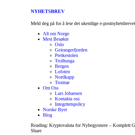
NYHETSBREV
Meld deg på for å lese det ukentlige e-postnyhetsbreve
Alt om Norge
Mest Besøkte
Oslo
Geirangerfjorden
Preikestolen
Trolltunga
Bergen
Lofoten
Nordkapp
Tromsø
Om Oss
Lars Johansen
Kontakta oss
Integritetspolicy
Norske Byer
Blog
Reading:
Kryptovaluta for Nybegynnere – Komplett 
Share